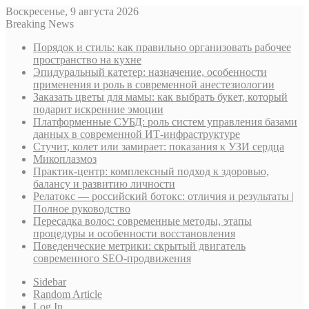
Воскресенье, 9 августа 2026
Breaking News
Порядок и стиль: как правильно организовать рабочее
пространство на кухне
Эпидуральный катетер: назначение, особенности
применения и роль в современной анестезиологии
Заказать цветы для мамы: как выбрать букет, который
подарит искренние эмоции
Платформенные СУБД: роль систем управления базами
данных в современной ИТ-инфраструктуре
Стучит, колет или замирает: показания к УЗИ сердца
Микоплазмоз
Практик-центр: комплексный подход к здоровью,
балансу и развитию личности
Релатокс — российский ботокс: отличия и результаты |
Полное руководство
Пересадка волос: современные методы, этапы
процедуры и особенности восстановления
Поведенческие метрики: скрытый двигатель
современного SEO-продвижения
Sidebar
Random Article
Log In