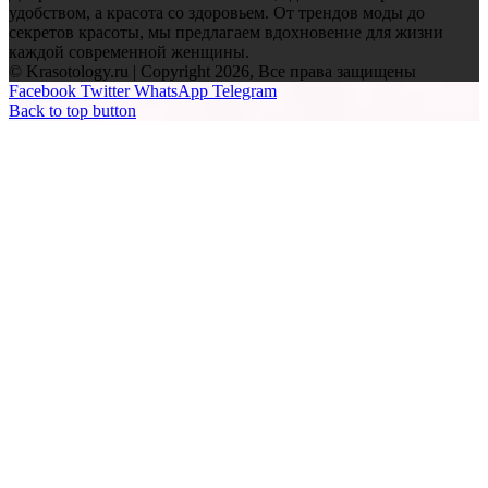
удобством, а красота со здоровьем. От трендов моды до
секретов красоты, мы предлагаем вдохновение для жизни
каждой современной женщины.
© Krasotology.ru | Copyright 2026, Все права защищены
Facebook
Twitter
WhatsApp
Telegram
Back to top button