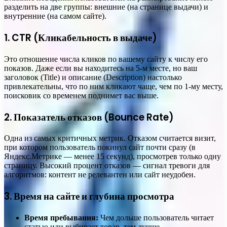
разделить на две группы: внешние (на странице выдачи) и
внутренние (на самом сайте).
1. CTR (Кликабельность в выдаче)
Это отношение числа кликов по вашему сайту к числу его
показов. Даже если вы находитесь на 5-м месте, но ваш
заголовок (Title) и описание (Description) настолько
привлекательны, что по ним кликают чаще, чем по 1-му месту,
поисковик со временем поднимет вас выше.
2. Показатель отказов (Bounce Rate)
Одна из самых критичных метрик. Отказом считается визит,
при котором пользователь покинул сайт почти сразу (в
Яндекс.Метрике — менее 15 секунд), просмотрев только одну
страницу. Высокий процент отказов — сигнал тревоги для
алгоритмов: контент не релевантен или сайт неудобен.
3. Время на сайте и глубина просмотра
Время пребывания:
Чем дольше пользователь читает
статью или выбирает товар, тем лучше.