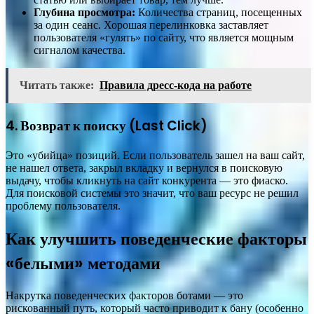
Глубина просмотра:
Количества страниц, посещенных
за один сеанс. Хорошая перелинковка заставляет
пользователя «гулять» по сайту, что является мощным
сигналом качества.
Читать также:
Правила дресс-кода на работе
4. Возврат к поиску (Last Click)
Это «убийца» позиций. Если пользователь зашел на ваш сайт,
не нашел ответа, закрыл вкладку и вернулся в поисковую
выдачу, чтобы кликнуть на сайт конкурента — это фиаско.
Для поисковой системы это значит, что ваш ресурс не решил
проблему пользователя.
Как улучшить поведенческие факторы
«белыми» методами
Накрутка поведенческих факторов ботами — это
рискованный путь, который часто приводит к бану (особенно