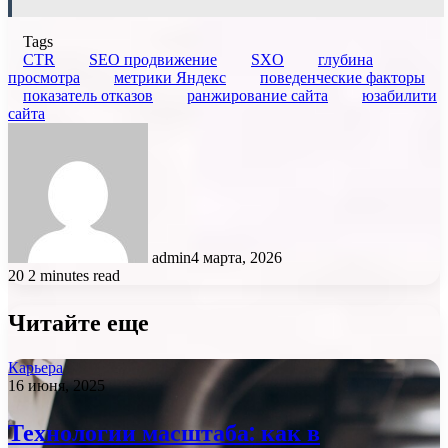
Tags
CTR
SEO продвижение
SXO
глубина
просмотра
метрики Яндекс
поведенческие факторы
показатель отказов
ранжирование сайта
юзабилити
сайта
admin
4 марта, 2026
20
2 minutes read
Читайте еще
Карьера
16 июня, 2025
Технологии масштаба: как в