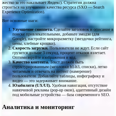
жестко за это наказывает Яндекс). Стратегия должна
строиться на улучшении качества ресурса (SXO — Search
Experience Optimization).
Вот основные шаги:
Улучшение сниппета.
Сделайте заголовок и описание в
поиске привлекательными, добавьте эмодзи (для
Google), настройте микроразметку (звездочки рейтинга,
цены, хлебные крошки).
Скорость загрузки.
Пользователи не ждут. Если сайт
грузится дольше 3 секунд, процент отказов взлетает.
Оптимизируйте изображения и код.
Качество контента.
Текст должен быть
структурированным (заголовки h1-h3, списки), легко
читаемым и отвечать на интент (намерение)
пользователя. Добавляйте таблицы, инфографику и
видео — это задерживает внимание.
Юзабилити (UX/UI).
Удобная навигация, отсутствие
навязчивой рекламы (pop-up окон), адаптивный дизайн
под мобильные устройства — база современного SEO.
Аналитика и мониторинг