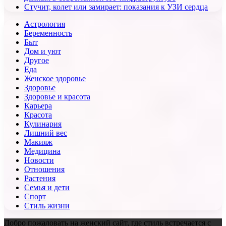
Стучит, колет или замирает: показания к УЗИ сердца
Астрология
Беременность
Быт
Дом и уют
Другое
Еда
Женское здоровье
Здоровье
Здоровье и красота
Карьера
Красота
Кулинария
Лишний вес
Макияж
Медицина
Новости
Отношения
Растения
Семья и дети
Спорт
Стиль жизни
Добро пожаловать на женский сайт, где стиль встречается с