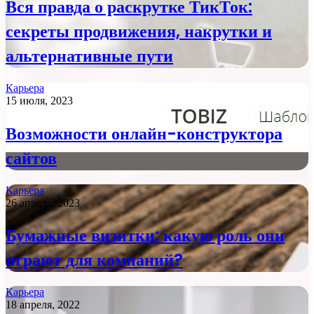
Вся правда о раскрутке ТикТок:
секреты продвижения, накрутки и
альтернативные пути
Карьера
15 июля, 2023
Возможности онлайн-конструктора
сайтов
Карьера
26 апреля, 2023
Бумажные визитки: какую роль они
играют для компаний?
Карьера
18 апреля, 2022