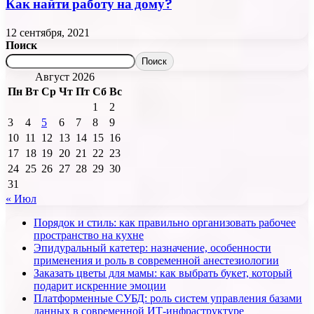
Как найти работу на дому?
12 сентября, 2021
Поиск
Поиск
Август 2026
Пн
Вт
Ср
Чт
Пт
Сб
Вс
1
2
3
4
5
6
7
8
9
10
11
12
13
14
15
16
17
18
19
20
21
22
23
24
25
26
27
28
29
30
31
« Июл
Порядок и стиль: как правильно организовать рабочее
пространство на кухне
Эпидуральный катетер: назначение, особенности
применения и роль в современной анестезиологии
Заказать цветы для мамы: как выбрать букет, который
подарит искренние эмоции
Платформенные СУБД: роль систем управления базами
данных в современной ИТ-инфраструктуре