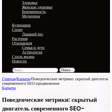
Здоровье
Женское здоровье
Беременность
Медицина
Карьера
Кулинария
Спорт
Лишний вес
Растения
Отношения
Семья и дети
Астрология
Стиль жизни
Новости
Поиск...
Главная
/
Карьера
/
Поведенческие метрики: скрытый двигатель
современного SEO-продвижения
Карьера
Поведенческие метрики: скрытый
двигатель современного SEO-