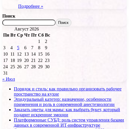
Подробнее »
Поиск
Поиск
Август 2026
Пн
Вт
Ср
Чт
Пт
Сб
Вс
1
2
3
4
5
6
7
8
9
10
11
12
13
14
15
16
17
18
19
20
21
22
23
24
25
26
27
28
29
30
31
« Июл
Порядок и стиль: как правильно организовать рабочее
пространство на кухне
Эпидуральный катетер: назначение, особенности
применения и роль в современной анестезиологии
Заказать цветы для мамы: как выбрать букет, который
подарит искренние эмоции
Платформенные СУБД: роль систем управления базами
данных в современной ИТ-инфраструктуре