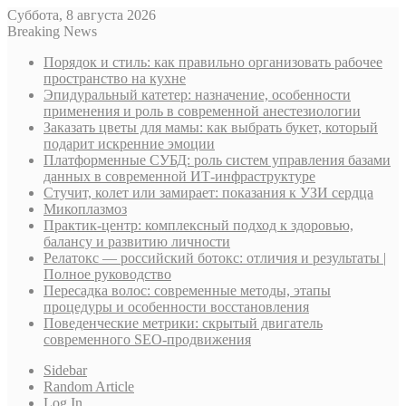
Суббота, 8 августа 2026
Breaking News
Порядок и стиль: как правильно организовать рабочее
пространство на кухне
Эпидуральный катетер: назначение, особенности
применения и роль в современной анестезиологии
Заказать цветы для мамы: как выбрать букет, который
подарит искренние эмоции
Платформенные СУБД: роль систем управления базами
данных в современной ИТ-инфраструктуре
Стучит, колет или замирает: показания к УЗИ сердца
Микоплазмоз
Практик-центр: комплексный подход к здоровью,
балансу и развитию личности
Релатокс — российский ботокс: отличия и результаты |
Полное руководство
Пересадка волос: современные методы, этапы
процедуры и особенности восстановления
Поведенческие метрики: скрытый двигатель
современного SEO-продвижения
Sidebar
Random Article
Log In