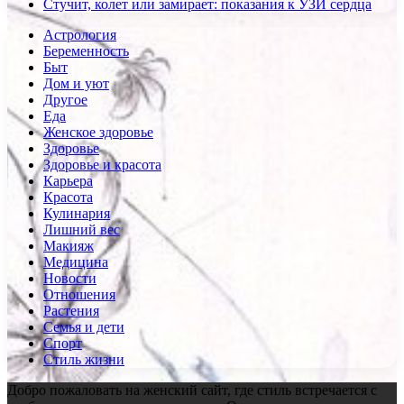
Стучит, колет или замирает: показания к УЗИ сердца
Астрология
Беременность
Быт
Дом и уют
Другое
Еда
Женское здоровье
Здоровье
Здоровье и красота
Карьера
Красота
Кулинария
Лишний вес
Макияж
Медицина
Новости
Отношения
Растения
Семья и дети
Спорт
Стиль жизни
Добро пожаловать на женский сайт, где стиль встречается с