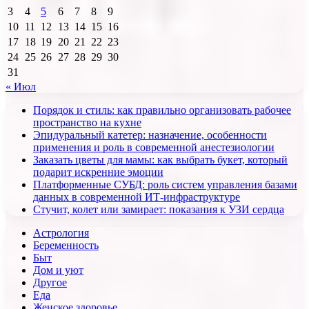
3
4
5
6
7
8
9
10
11
12
13
14
15
16
17
18
19
20
21
22
23
24
25
26
27
28
29
30
31
« Июл
Порядок и стиль: как правильно организовать рабочее
пространство на кухне
Эпидуральный катетер: назначение, особенности
применения и роль в современной анестезиологии
Заказать цветы для мамы: как выбрать букет, который
подарит искренние эмоции
Платформенные СУБД: роль систем управления базами
данных в современной ИТ-инфраструктуре
Стучит, колет или замирает: показания к УЗИ сердца
Астрология
Беременность
Быт
Дом и уют
Другое
Еда
Женское здоровье