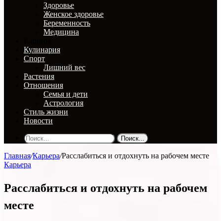
Здоровье
Женское здоровье
Беременность
Медицина
Карьера
Кулинария
Спорт
Лишний вес
Растения
Отношения
Семья и дети
Астрология
Стиль жизни
Новости
Поиск...
Главная
/
Карьера
/
Расслабиться и отдохнуть на рабочем месте
Карьера
Расслабиться и отдохнуть на рабочем
месте