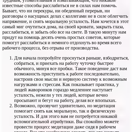
трудным, утомительным и изматывающим, что никакие
известные способы расслабиться не в силах нам помочь.
Бывает, что ни перекуры, ни обеденный перерыв, ни
разговоры о насущных делах с коллегами не в силе облегчить
напряжение, и снять моральную усталость. Нам хочется в этот
самый миг очутиться дома, на своей кровати, закрыть глаза,
расслабиться, и забыть обо все на свете. В такую минуту нам
придут на помощь десять очень простых советов, которые
помогут расслабиться и немного отдохнуть во время всего
рабочего процесса, без отрыва от производства.
Для начала попробуйте проснуться раньше, взбодриться,
собраться, и приехать на работу чуточку быстрее
обычного, минуя все пробки. Такое поведение даст вам
возможность приступить к работе последовательно,
настроив свои мысли и нервную систему к возможным
нагрузками и стрессам. Как показывает практика, у
людей жаворонков гораздо медленнее наступает
усталость, нежели у тех людей, которые вечно
просыпают и бегут на работу, делая все впопыхах.
Возможно, прозвучит удивительно, но медитация
помогает снять как моральную, так и физическую
усталость. И для этого вам не потребуется никакой
вспомогательной атрибутики. Вы спокойно можете
провести процесс медитации даже сидя в рабочем