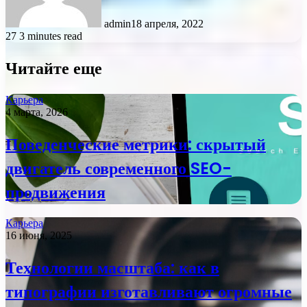
admin
18 апреля, 2022
27
3 minutes read
Читайте еще
Карьера
4 марта, 2026
Поведенческие метрики: скрытый
двигатель современного SEO-
продвижения
Карьера
16 июня, 2025
Технологии масштаба: как в
типографии изготавливают огромные