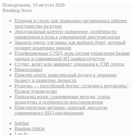
Понедельник, 10 августа 2026
Breaking News
Порядок и стиль: как правильно организовать рабочее
пространство на кухне
Эпидуральный катетер: назначение, особенности
применения и роль в современной анестезиологии
Заказать цветы для мамы: как выбрать букет, который
подарит искренние эмоции
Платформенные СУБД: роль систем управления базами
данных в современной ИТ-инфраструктуре
Стучит, колет или замирает: показания к УЗИ сердца
Микоплазмоз
Практик-центр: комплексный подход к здоровью,
балансу и развитию личности
Релатокс — российский ботокс: отличия и результаты |
Полное руководство
Пересадка волос: современные методы, этапы
процедуры и особенности восстановления
Поведенческие метрики: скрытый двигатель
современного SEO-продвижения
Sidebar
Random Article
Log In