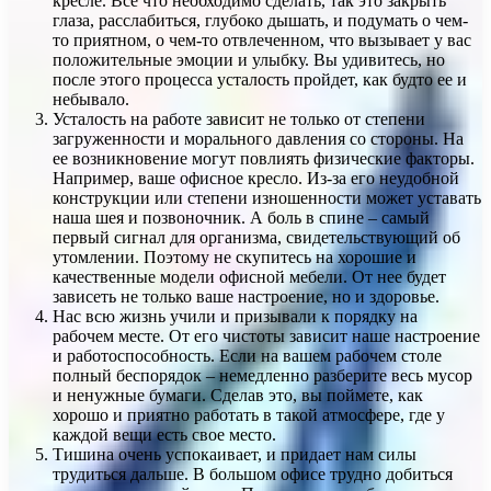
кресле. Все что необходимо сделать, так это закрыть
глаза, расслабиться, глубоко дышать, и подумать о чем-
то приятном, о чем-то отвлеченном, что вызывает у вас
положительные эмоции и улыбку. Вы удивитесь, но
после этого процесса усталость пройдет, как будто ее и
небывало.
Усталость на работе зависит не только от степени
загруженности и морального давления со стороны. На
ее возникновение могут повлиять физические факторы.
Например, ваше офисное кресло. Из-за его неудобной
конструкции или степени изношенности может уставать
наша шея и позвоночник. А боль в спине – самый
первый сигнал для организма, свидетельствующий об
утомлении. Поэтому не скупитесь на хорошие и
качественные модели офисной мебели. От нее будет
зависеть не только ваше настроение, но и здоровье.
Нас всю жизнь учили и призывали к порядку на
рабочем месте. От его чистоты зависит наше настроение
и работоспособность. Если на вашем рабочем столе
полный беспорядок – немедленно разберите весь мусор
и ненужные бумаги. Сделав это, вы поймете, как
хорошо и приятно работать в такой атмосфере, где у
каждой вещи есть свое место.
Тишина очень успокаивает, и придает нам силы
трудиться дальше. В большом офисе трудно добиться