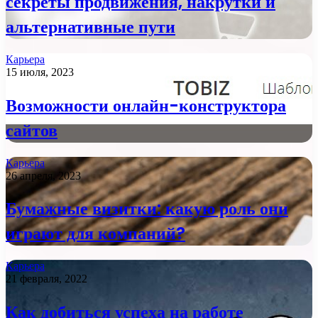
секреты продвижения, накрутки и
альтернативные пути
Карьера
15 июля, 2023
Возможности онлайн-конструктора
сайтов
Карьера
26 апреля, 2023
Бумажные визитки: какую роль они
играют для компаний?
Карьера
21 февраля, 2022
Как добиться успеха на работе