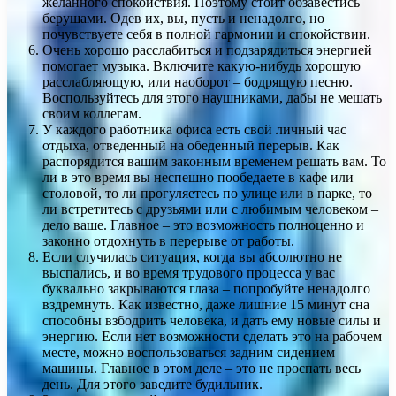
желанного спокойствия. Поэтому стоит обзавестись
берушами. Одев их, вы, пусть и ненадолго, но
почувствуете себя в полной гармонии и спокойствии.
Очень хорошо расслабиться и подзарядиться энергией
помогает музыка. Включите какую-нибудь хорошую
расслабляющую, или наоборот – бодрящую песню.
Воспользуйтесь для этого наушниками, дабы не мешать
своим коллегам.
У каждого работника офиса есть свой личный час
отдыха, отведенный на обеденный перерыв. Как
распорядится вашим законным временем решать вам. То
ли в это время вы неспешно пообедаете в кафе или
столовой, то ли прогуляетесь по улице или в парке, то
ли встретитесь с друзьями или с любимым человеком –
дело ваше. Главное – это возможность полноценно и
законно отдохнуть в перерыве от работы.
Если случилась ситуация, когда вы абсолютно не
выспались, и во время трудового процесса у вас
буквально закрываются глаза – попробуйте ненадолго
вздремнуть. Как известно, даже лишние 15 минут сна
способны взбодрить человека, и дать ему новые силы и
энергию. Если нет возможности сделать это на рабочем
месте, можно воспользоваться задним сидением
машины. Главное в этом деле – это не проспать весь
день. Для этого заведите будильник.