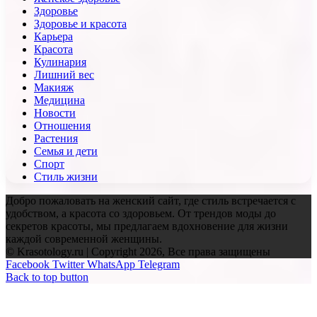
Здоровье
Здоровье и красота
Карьера
Красота
Кулинария
Лишний вес
Макияж
Медицина
Новости
Отношения
Растения
Семья и дети
Спорт
Стиль жизни
Добро пожаловать на женский сайт, где стиль встречается с
удобством, а красота со здоровьем. От трендов моды до
секретов красоты, мы предлагаем вдохновение для жизни
каждой современной женщины.
© Krasotology.ru | Copyright 2026, Все права защищены
Facebook
Twitter
WhatsApp
Telegram
Back to top button