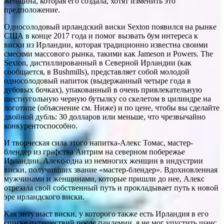
женщина, которая его создала, хотят изменить это
предположение.
Односолодовый ирландский виски Sexton появился на рынке
США в конце 2017 года и помог вызвать бум интереса к
виски из Ирландии, которая традиционно известна своими
смесями массового рынка, такими как Jameson и Powers. The
Sexton, дистиллированный в Северной Ирландии (как
сообщается, в Bushmills), представляет собой молодой
односолодовый напиток (выдержанный четыре года в
дубовых бочках), упакованный в очень привлекательную
шестиугольную черную бутылку со скелетом в цилиндре на
логотипе (объяснение см. Ниже) и по цене, чтобы вы сделайте
двойной дубль: 30 долларов или меньше, что чрезвычайно
конкурентоспособно.
И творческая сила этого напитка-Алекс Томас, мастер-
блендер из графства Антрим на северном побережье
Ирландии. Алекс-одна из немногих женщин в индустрии
виски, получивших звание «мастер-блендер». Вдохновленная
мужчинами и женщинами, которые пришли до нее, Алекс
отрезала свой собственный путь и прокладывает путь к новой
эре ирландского виски.
Как энтузиаст виски, у которого также есть Ирландия в его
списке путешествий после пандемии, я не мог упустить шанс,