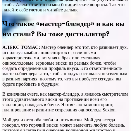
чтобы Алекс ответил на мои ботанические вопросы. Так что
налейте себе глоток и читайте дальше.
Что такое «мастер-блендер» и как вы
им стали? Вы тоже дистиллятор?
АЛЕКС ТОМАС:
Мастер-блендер-это тот, кто развивает дух,
используя комбинацию спиртов с различными
характеристиками, вступая в брак или смешивая
односолодовые, зерновые виски из разных бочек, чтобы
создать определенный профиль вкуса. Это ответственность
мастера-блендера за то, чтобы продукт оставался неизменным
в разных партиях, поэтому то, что вы пробуете сегодня, вы
будете пробовать в будущем.
В конечном счете, как мастер-блендер, я являюсь смотрителем
этого удивительного виски на протяжении всей его
эволюции, находясь в бочке. Я отвечаю за мониторинг,
планирование и развитие созревания односолода Sexton.
Мой дед и отец оба любили пить виски. Мой дед всегда
говорил, что горячий виски может вылечить любую болезнь,
поэтому я всегда был очарован волшебной жидкостью и