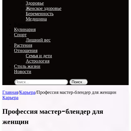
Здоровье
Женское здоровье
Беременность
Медицина
Карьера
Кулинария
Спорт
Лишний вес
Растения
Отношения
Семья и дети
Астрология
Стиль жизни
Новости
Поиск...
Главная
/
Карьера
/
Профессия мастер-блендер для женщин
Карьера
Профессия мастер-блендер для
женщин