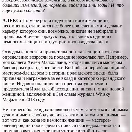
больших изменений, которые вы видели за эти годы? И что
еще нужно сделать?
АЛЕКС:
По мере роста индустрии виски женщины,
несомненно, становятся все более вовлеченными и делают
карьеру, которую они, возможно, никогда не выбирали в
прошлом. Я очень горжусь тем, что являюсь одной из
немногих женщин в индустрии производства виски.
Осведомленность и признательность за женщин в отрасли
определенно возросли за последние несколько лет. Например,
моя коллега Хелен Малхолланд, которая является мастером-
блендером ирландского виски Bushmills и первой женщиной-
мастером-блендером в истории ирландского виски, была
признана и награждена за ее вклад в категорию ирландского
виски. Недавно она получила престижную премию
председателя Ирландской ассоциации виски и стала первой
женщиной, включенной в Зал славы журнала Whisky
Magazine в 2018 году.
Нет ничего более вдохновляющего, чем заниматься любимым
делом и иметь свободу делиться этим опытом и знаниями —
вот что я, как одна из немногих женщин — мастеров-
блендеров, пытаюсь сделать-повысить осведомленность и
нормализовать женское присутствие в этой отрасли.