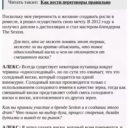
Читать также:
Как вести переговоры правильно
Поскольку моя уверенность и желание создавать росли в
ремесле, я решил осуществить свою мечту. В 2012 году я
получил диплом о дистилляции и стал мастером-блендером
The Sexton.
Для тех, кто не может понять этот термин,
можете ли вы кратко объяснить, что такое
односолодовый виски и чем он отличается от
смешанного виски?
АЛЕКС:
Всегда существует некоторая путаница вокруг
термина «односолодовый», но по сути это означает, что это
солодовый виски, который создается на одной
винокурне. Солодовый виски производится только с
использованием солодового ячменя в качестве зерна, тогда как
смешанный виски представляет собой смесь солодового
виски и виски, изготовленного из других зерен.
Как вы приняли участие в бренде Sexton и в создании этого
dram? Что пошло на выбор духа, процесс старения, дизайн
бутылки и вывод ее на рынок?
АЛЕКС:
Я хотел создать виски, который всем понравится, и