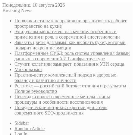
Понедельник, 10 августа 2026
Breaking News
Порядок и стиль: как правильно организовать рабочее
пространство на кухне
Эпидуральный катетер: назначение, особенности
применения и роль в современной анестезиологии
Заказать цветы для мамы: как выбрать букет, который
подарит искренние эмоции
Платформенные СУБД: роль систем управления базами
данных в современной ИТ-инфраструктуре
Стучит, колет или замирает: показания к УЗИ сердца
Микоплазмоз
Практик-центр: комплексный подход к здоровью,
балансу и развитию личности
Релатокс — российский ботокс: отличия и результаты |
Полное руководство
Пересадка волос: современные методы, этапы
процедуры и особенности восстановления
Поведенческие метрики: скрытый двигатель
современного SEO-продвижения
Sidebar
Random Article
Log In