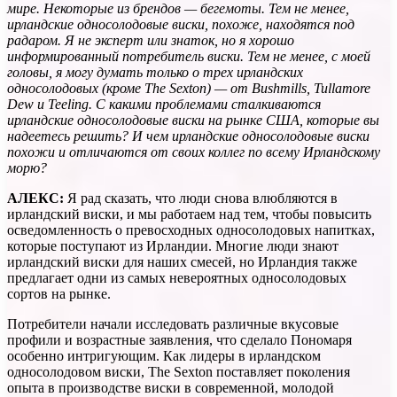
мире. Некоторые из брендов — бегемоты. Тем не менее,
ирландские односолодовые виски, похоже, находятся под
радаром. Я не эксперт или знаток, но я хорошо
информированный потребитель виски. Тем не менее, с моей
головы, я могу думать только о трех ирландских
односолодовых (кроме The Sexton) — от Bushmills, Tullamore
Dew и Teeling. С какими проблемами сталкиваются
ирландские односолодовые виски на рынке США, которые вы
надеетесь решить? И чем ирландские односолодовые виски
похожи и отличаются от своих коллег по всему Ирландскому
морю?
АЛЕКС:
Я рад сказать, что люди снова влюбляются в
ирландский виски, и мы работаем над тем, чтобы повысить
осведомленность о превосходных односолодовых напитках,
которые поступают из Ирландии. Многие люди знают
ирландский виски для наших смесей, но Ирландия также
предлагает одни из самых невероятных односолодовых
сортов на рынке.
Потребители начали исследовать различные вкусовые
профили и возрастные заявления, что сделало Пономаря
особенно интригующим. Как лидеры в ирландском
односолодовом виски, The Sexton поставляет поколения
опыта в производстве виски в современной, молодой