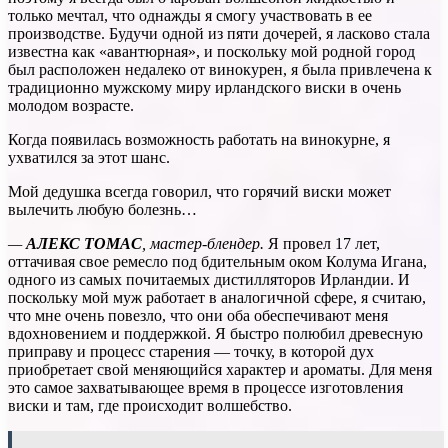
только мечтал, что однажды я смогу участвовать в ее
производстве. Будучи одной из пяти дочерей, я ласково стала
известна как «авантюрная», и поскольку мой родной город
был расположен недалеко от винокурен, я была привлечена к
традиционно мужскому миру ирландского виски в очень
молодом возрасте.
Когда появилась возможность работать на винокурне, я
ухватился за этот шанс.
Мой дедушка всегда говорил, что горячий виски может
вылечить любую болезнь…
—
АЛЕКС ТОМАС
, мастер-блендер.
Я провел 17 лет,
оттачивая свое ремесло под бдительным оком Колума Игана,
одного из самых почитаемых дистилляторов Ирландии. И
поскольку мой муж работает в аналогичной сфере, я считаю,
что мне очень повезло, что они оба обеспечивают меня
вдохновением и поддержкой. Я быстро полюбил древесную
приправу и процесс старения — точку, в которой дух
приобретает свой меняющийся характер и ароматы. Для меня
это самое захватывающее время в процессе изготовления
виски и там, где происходит волшебство.