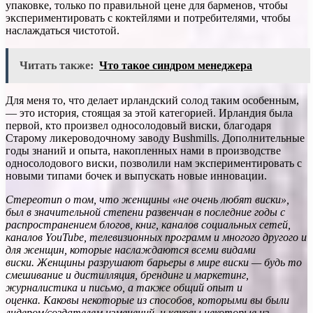
упаковке, только по правильной цене для барменов, чтобы
экспериментировать с коктейлями и потребителями, чтобы
наслаждаться чистотой.
Читать также:
Что такое синдром менеджера
Для меня то, что делает ирландский солод таким особенным,
— это история, стоящая за этой категорией. Ирландия была
первой, кто произвел односолодовый виски, благодаря
Старому ликероводочному заводу Bushmills. Дополнительные
годы знаний и опыта, накопленных нами в производстве
односолодового виски, позволили нам экспериментировать с
новыми типами бочек и выпускать новые инновации.
Стереотип о том, что женщины «не очень любят виски»,
был в значительной степени развенчан в последние годы с
распространением блогов, книг, каналов социальных сетей,
каналов YouTube, телевизионных программ и многого другого и
для женщин, которые наслаждаются всеми видами
виски. Женщины разрушают барьеры в мире виски — будь то
смешивание и дистилляция, брендинг и маркетинг,
журналистика и письмо, а также общий опыт и
оценка. Каковы некоторые из способов, которыми вы были
лидером/создателем изменений, и каковы некоторые из