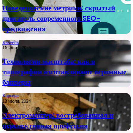
Поведенческие метрики: скрытый
двигатель современного SEO-
продвижения
Карьера
16 июня, 2025
Технологии масштаба: как в
типографии изготавливают огромные
баннеры
Карьера
13 июля, 2024
Электромонтер: востребованная и
перспективная профессия