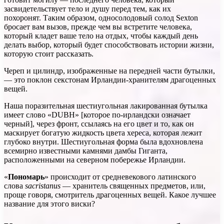
засвидетельствует тело и душу перед тем, как их
похоронят. Таким образом, односолодовый солод Sexton
бросает вам вызов, прежде чем вы встретите человека,
который кладет ваше тело на отдых, чтобы каждый день
делать выбор, который будет способствовать истории жизни,
которую стоит рассказать.
Череп и цилиндр, изображенные на передней части бутылки,
— это поклон секстонам Ирландии-хранителям драгоценных
вещей.
Наша поразительная шестиугольная лакированная бутылка
имеет слово «DUBH» [которое по-ирландски означает
черный], через фронт, ссылаясь на его цвет и то, как он
маскирует богатую жидкость цвета хереса, которая лежит
глубоко внутри. Шестиугольная форма была вдохновлена
всемирно известными камнями дамбы Гиганта,
расположенными на северном побережье Ирландии.
«
Пономарь
» происходит от средневекового латинского
слова
sacristanus
— хранитель священных предметов, или,
проще говоря, смотритель драгоценных вещей. Какое лучшее
название для этого виски?