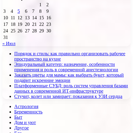
1
2
3
4
5
6
7
8
9
10
11
12
13
14
15
16
17
18
19
20
21
22
23
24
25
26
27
28
29
30
31
« Июл
Порядок и стиль: как правильно организовать рабочее
пространство на кухне
Эпидуральный катетер: назначение, особенности
применения и роль в современной анестезиологии
Заказать цветы для мамы: как выбрать букет, который
подарит искренние эмоции
Платформенные СУБД: роль систем управления базами
данных в современной ИТ-инфраструктуре
Стучит, колет или замирает: показания к УЗИ сердца
Астрология
Беременность
Быт
Дом и уют
Другое