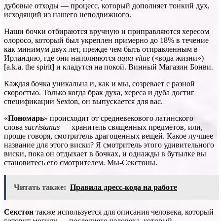
дубовые отходы — процесс, который дополняет тонкий дух,
исходящий из нашего неподвижного.
Наши бочки отбираются вручную и приправляются хересом
олоросо, который был укреплен примерно до 18% в течение
как минимум двух лет, прежде чем быть отправленным в
Ирландию, где они наполняются
aqua vitae
(«вода жизни»)
[a.k.a. the spirit] и кладутся на покой. Винный Магазин Бонви.
Каждая бочка уникальна и, как и мы, созревает с разной
скоростью. Только когда брак духа, хереса и дуба достиг
спецификации Sexton, он выпускается для вас.
«
Пономарь
» происходит от средневекового латинского
слова
sacristanus
— хранитель священных предметов, или,
проще говоря, смотритель драгоценных вещей. Какое лучшее
название для этого виски? Я смотритель этого удивительного
виски, пока он отдыхает в бочках, и однажды в бутылке вы
становитесь его смотрителем. Мы-Секстоны.
Читать также:
Правила дресс-кода на работе
Секстон
также используется для описания человека, который
готовит могилу — последнего человека, который