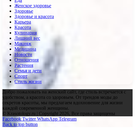
Еда
Женское здоровье
Здоровье
Здоровье и красота
Карьера
Красота
Кулинария
Лишний вес
Макияж
Медицина
Новости
Отношения
Растения
Семья и дети
Спорт
Стиль жизни
Добро пожаловать на женский сайт, где стиль встречается с
удобством, а красота со здоровьем. От трендов моды до
секретов красоты, мы предлагаем вдохновение для жизни
каждой современной женщины.
© Krasotology.ru | Copyright 2026, Все права защищены
Facebook
Twitter
WhatsApp
Telegram
Back to top button