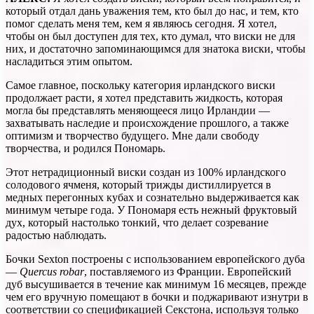
который отдал дань уважения тем, кто был до нас, и тем, кто
помог сделать меня тем, кем я являюсь сегодня. Я хотел,
чтобы он был доступен для тех, кто думал, что виски не для
них, и достаточно запоминающимся для знатока виски, чтобы
насладиться этим опытом.
Самое главное, поскольку категория ирландского виски
продолжает расти, я хотел представить жидкость, которая
могла бы представлять меняющееся лицо Ирландии —
захватывать наследие и происхождение прошлого, а также
оптимизм и творчество будущего. Мне дали свободу
творчества, и родился Пономарь.
Этот нетрадиционный виски создан из 100% ирландского
солодового ячменя, который трижды дистиллируется в
медных перегонных кубах и сознательно выдерживается как
минимум четыре года. У Пономаря есть нежный фруктовый
дух, который настолько тонкий, что делает созревание
радостью наблюдать.
Бочки Sexton построены с использованием европейского дуба
—
Quercus robar
, поставляемого из Франции. Европейский
дуб высушивается в течение как минимум 16 месяцев, прежде
чем его вручную помещают в бочки и поджаривают изнутри в
соответствии со спецификацией Секстона, используя только