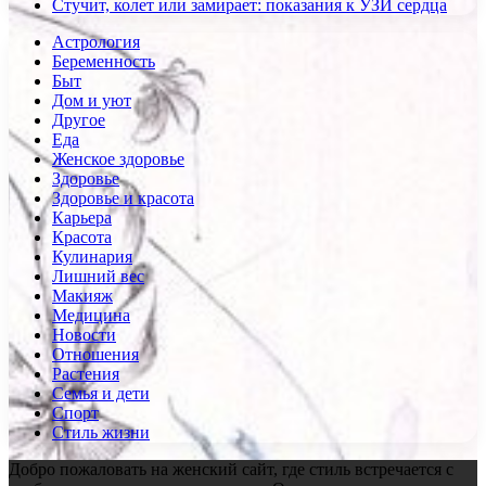
Стучит, колет или замирает: показания к УЗИ сердца
Астрология
Беременность
Быт
Дом и уют
Другое
Еда
Женское здоровье
Здоровье
Здоровье и красота
Карьера
Красота
Кулинария
Лишний вес
Макияж
Медицина
Новости
Отношения
Растения
Семья и дети
Спорт
Стиль жизни
Добро пожаловать на женский сайт, где стиль встречается с