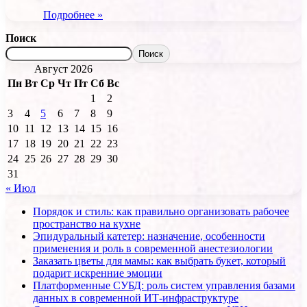
Подробнее »
Поиск
Поиск
Август 2026
Пн
Вт
Ср
Чт
Пт
Сб
Вс
1
2
3
4
5
6
7
8
9
10
11
12
13
14
15
16
17
18
19
20
21
22
23
24
25
26
27
28
29
30
31
« Июл
Порядок и стиль: как правильно организовать рабочее
пространство на кухне
Эпидуральный катетер: назначение, особенности
применения и роль в современной анестезиологии
Заказать цветы для мамы: как выбрать букет, который
подарит искренние эмоции
Платформенные СУБД: роль систем управления базами
данных в современной ИТ-инфраструктуре