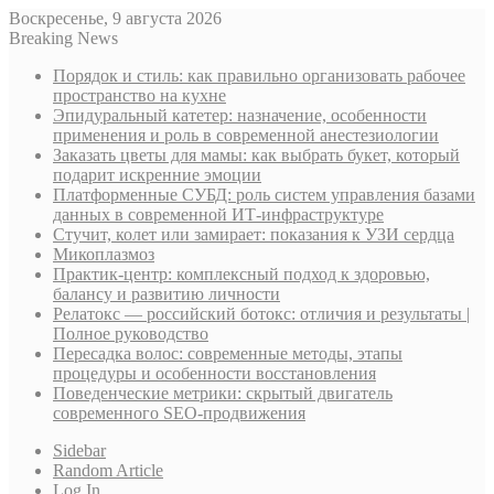
Воскресенье, 9 августа 2026
Breaking News
Порядок и стиль: как правильно организовать рабочее
пространство на кухне
Эпидуральный катетер: назначение, особенности
применения и роль в современной анестезиологии
Заказать цветы для мамы: как выбрать букет, который
подарит искренние эмоции
Платформенные СУБД: роль систем управления базами
данных в современной ИТ-инфраструктуре
Стучит, колет или замирает: показания к УЗИ сердца
Микоплазмоз
Практик-центр: комплексный подход к здоровью,
балансу и развитию личности
Релатокс — российский ботокс: отличия и результаты |
Полное руководство
Пересадка волос: современные методы, этапы
процедуры и особенности восстановления
Поведенческие метрики: скрытый двигатель
современного SEO-продвижения
Sidebar
Random Article
Log In