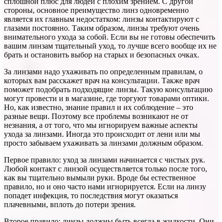
сплошной плюс для людей с плохим зрением. С другой
стороны, основное преимущество линз одновременно
является их главным недостатком: линзы контактируют с
глазами постоянно. Таким образом, линзы требуют очень
внимательного ухода за собой. Если вы не готовы обеспечить
вашим линзам тщательный уход, то лучше всего вообще их не
брать и остановить выбор на старых и безопасных очках.
За линзами надо ухаживать по определенным правилам, о
которых вам расскажет врач на консультации. Также врач
поможет подобрать подходящие линзы. Такую консультацию
могут провести и в магазине, где торгуют товарами оптики.
Но, как известно, знание правил и их соблюдение – это
разные вещи. Поэтому все проблемы возникают не от
незнания, а от того, что мы игнорируем важные аспекты
ухода за линзами. Иногда это происходит от лени или мы
просто забываем ухаживать за линзами должным образом.
Первое правило: уход за линзами начинается с чистых рук.
Любой контакт с линзой осуществляется только после того,
как вы тщательно вымыли руки. Вроде бы естественное
правило, но и оно часто нами игнорируется. Если на линзу
попадет инфекция, то последствия могут оказаться
плачевными, вплоть до потери зрения.
Второе правило: линзы должны быть всегда в жидкости. Они