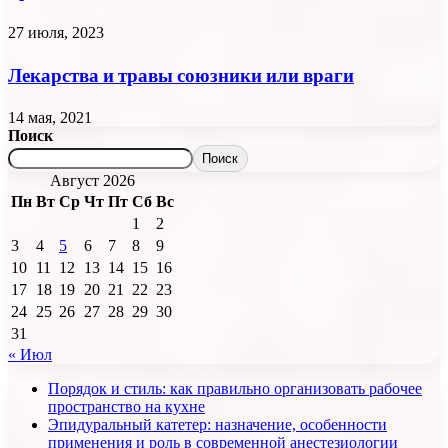
27 июля, 2023
Лекарства и травы союзники или враги
14 мая, 2021
Поиск
Поиск
Август 2026
Пн
Вт
Ср
Чт
Пт
Сб
Вс
1
2
3
4
5
6
7
8
9
10
11
12
13
14
15
16
17
18
19
20
21
22
23
24
25
26
27
28
29
30
31
« Июл
Порядок и стиль: как правильно организовать рабочее
пространство на кухне
Эпидуральный катетер: назначение, особенности
применения и роль в современной анестезиологии