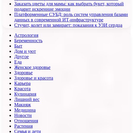
Заказать цветы для мамы: как выбрать букет, который
подарит искренние эмоции
Платформенные СУБД: роль систем управления базами
данных в современной ИТ-инфраструктуре
Стучит, колет или замирает: показания к УЗИ сердца
Астрология
Беременность
Быт
Дом и уют
Другое
Еда
Женское здоровье
Здоровье
Здоровье и красота
Карьера
Красота
Кулинария
Лишний вес
Макияж
Медицина
Новости
Отношения
Растения
Семья и дети