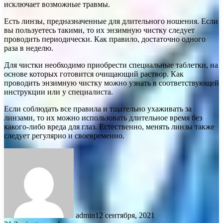
исключает возможные травмы.
Есть линзы, предназначенные для длительного ношения. Если
вы пользуетесь такими, то их энзимную чистку следует
проводить периодически. Как правило, достаточно одного
раза в неделю.
Для чистки необходимо приобрести специальные таблетки, на
основе которых готовится очищающий раствор. Как
проводить энзимную чистку можно узнать в соответствующей
инструкции или у специалиста.
Если соблюдать все правила и тщательно ухаживать за
линзами, то их можно использовать длительное время без
какого-либо вреда для глаз. Естественно, менять линзы также
следует регулярно и своевременно.
admin
12 сентября, 2021