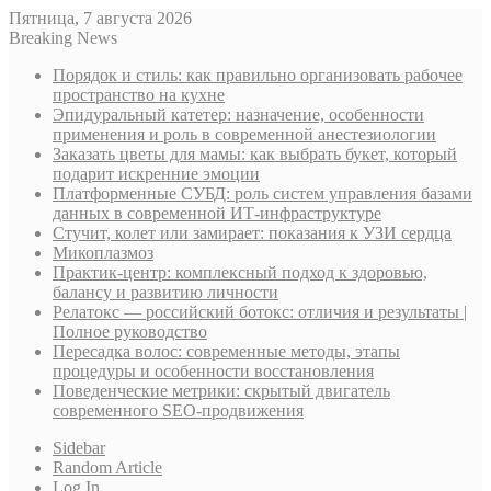
Пятница, 7 августа 2026
Breaking News
Порядок и стиль: как правильно организовать рабочее
пространство на кухне
Эпидуральный катетер: назначение, особенности
применения и роль в современной анестезиологии
Заказать цветы для мамы: как выбрать букет, который
подарит искренние эмоции
Платформенные СУБД: роль систем управления базами
данных в современной ИТ-инфраструктуре
Стучит, колет или замирает: показания к УЗИ сердца
Микоплазмоз
Практик-центр: комплексный подход к здоровью,
балансу и развитию личности
Релатокс — российский ботокс: отличия и результаты |
Полное руководство
Пересадка волос: современные методы, этапы
процедуры и особенности восстановления
Поведенческие метрики: скрытый двигатель
современного SEO-продвижения
Sidebar
Random Article
Log In