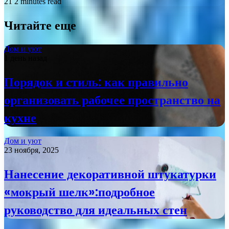
21
2 minutes read
Читайте еще
Дом и уют
1 день назад
Порядок и стиль: как правильно
организовать рабочее пространство на
кухне
Дом и уют
23 ноября, 2025
Нанесение декоративной штукатурки
«мокрый шелк»:подробное
руководство для идеальных стен