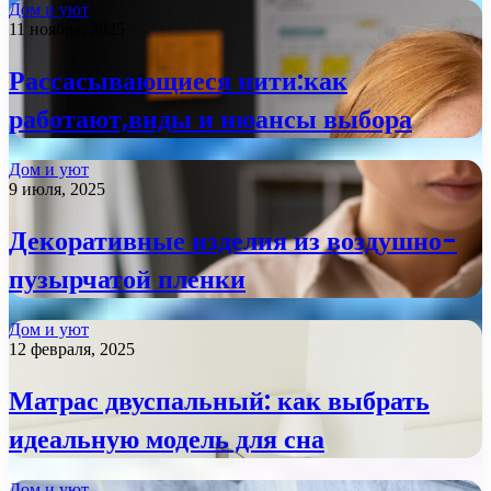
Дом и уют
11 ноября, 2025
Рассасывающиеся нити:как
работают,виды и нюансы выбора
Дом и уют
9 июля, 2025
Декоративные изделия из воздушно-
пузырчатой пленки
Дом и уют
12 февраля, 2025
Матрас двуспальный: как выбрать
идеальную модель для сна
Дом и уют