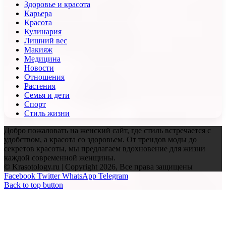
Здоровье и красота
Карьера
Красота
Кулинария
Лишний вес
Макияж
Медицина
Новости
Отношения
Растения
Семья и дети
Спорт
Стиль жизни
Добро пожаловать на женский сайт, где стиль встречается с
удобством, а красота со здоровьем. От трендов моды до
секретов красоты, мы предлагаем вдохновение для жизни
каждой современной женщины.
© Krasotology.ru | Copyright 2026, Все права защищены
Facebook
Twitter
WhatsApp
Telegram
Back to top button