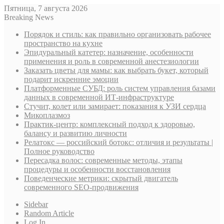
Пятница, 7 августа 2026
Breaking News
Порядок и стиль: как правильно организовать рабочее
пространство на кухне
Эпидуральный катетер: назначение, особенности
применения и роль в современной анестезиологии
Заказать цветы для мамы: как выбрать букет, который
подарит искренние эмоции
Платформенные СУБД: роль систем управления базами
данных в современной ИТ-инфраструктуре
Стучит, колет или замирает: показания к УЗИ сердца
Микоплазмоз
Практик-центр: комплексный подход к здоровью,
балансу и развитию личности
Релатокс — российский ботокс: отличия и результаты |
Полное руководство
Пересадка волос: современные методы, этапы
процедуры и особенности восстановления
Поведенческие метрики: скрытый двигатель
современного SEO-продвижения
Sidebar
Random Article
Log In