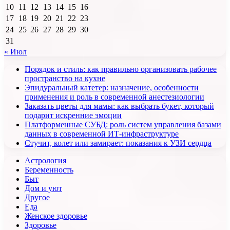
10
11
12
13
14
15
16
17
18
19
20
21
22
23
24
25
26
27
28
29
30
31
« Июл
Порядок и стиль: как правильно организовать рабочее
пространство на кухне
Эпидуральный катетер: назначение, особенности
применения и роль в современной анестезиологии
Заказать цветы для мамы: как выбрать букет, который
подарит искренние эмоции
Платформенные СУБД: роль систем управления базами
данных в современной ИТ-инфраструктуре
Стучит, колет или замирает: показания к УЗИ сердца
Астрология
Беременность
Быт
Дом и уют
Другое
Еда
Женское здоровье
Здоровье