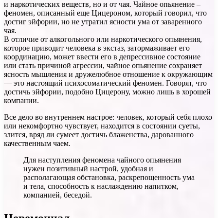
и наркотических веществ, но и от чая. Чайное опьянение –
феномен, описанный еще Цицероном, который говорил, что
достиг эйфории, но не утратил ясности ума от заваренного
чая.
В отличие от алкогольного или наркотического опьянения,
которое приводит человека в экстаз, затормаживает его
координацию, может ввести его в депрессивное состояние
или стать причиной агрессии, чайное опьянение сохраняет
ясность мышления и дружелюбное отношение к окружающим
— это настоящий психосоматический феномен. Говорят, что
достичь эйфории, подобно Цицерону, можно лишь в хорошей
компании.
Все дело во внутреннем настрое: человек, который себя плохо
или некомфортно чувствует, находится в состоянии суеты,
злится, вряд ли сумеет достичь блаженства, дарованного
качественным чаем.
Для наступления феномена чайного опьянения
нужен позитивный настрой, удобная и
располагающая обстановка, раскрепощенность ума
и тела, способность к наслаждению напитком,
компанией, беседой.
Церемониал