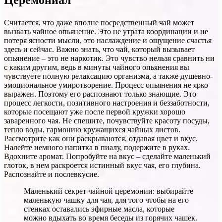
Считается, что даже вполне посредственный чай может
вызвать чайное опьянение. Это не утрата координации и не
потеря ясности мысли, это наслаждение и ощущение счастья
здесь и сейчас. Важно знать, что чай, который вызывает
опьянение – это не наркотик. Это чувство нельзя сравнить ни
с каким другим, ведь в минуты чайного опьянения вы
чувствуете полную релаксацию организма, а также душевно-
эмоциональное умиротворение. Процесс опьянения не ярко
выражен. Поэтому его распознают только знающие. Это
процесс легкости, позитивного настроения и беззаботности,
которые посещают уже после первой кружки хорошо
заваренного чая. Не спешите, почувствуйте красоту посуды,
тепло воды, гармонию кружащихся чайных листов.
Рассмотрите как они раскрываются, отдавая цвет и вкус.
Налейте немного напитка в пиалу, подержите в руках.
Вдохните аромат. Попробуйте на вкус – сделайте маленький
глоток, в нем раскроется истинный вкус чая, его глубина.
Распознайте и послевкусие.
Маленький секрет чайной церемонии: выбирайте
маленькую чашку для чая, для того чтобы на его
стенках оставались эфирные масла, которые
можно вдыхать во время беседы из горячих чашек.