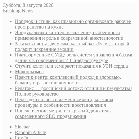
Суббота, 8 августа 2026
Breaking News
Порядок и стиль: как правильно организовать рабочее
пространство на кухне
Эпидуральный катетер: назначение, особенности
применения и роль в современной анестезиологии
Заказать цветы для мамы: как выбрать букет, который
подарит искренние эмоции
Платформенные СУБД: роль систем управления базами
данных в современной ИТ-инфраструктуре
Стучит, колет или замирает: показания к УЗИ сердца
Микоплазмоз
Практик-центр: комплексный подход к здоровью,
балансу и развитию личности
Релатокс — российский ботокс: отличия и результаты |
Полное руководство
Пересадка волос: современные методы, этапы
процедуры и особенности восстановления
Поведенческие метрики: скрытый двигатель
современного SEO-продвижения
Sidebar
Random Article
Log In