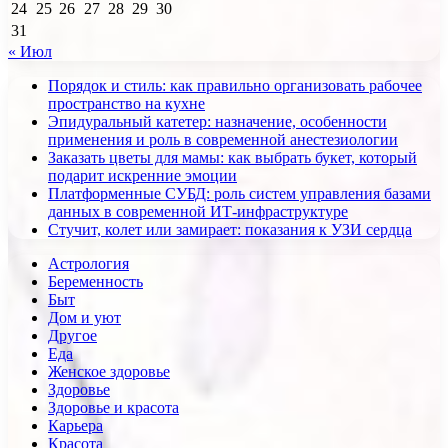
24
25
26
27
28
29
30
31
« Июл
Порядок и стиль: как правильно организовать рабочее
пространство на кухне
Эпидуральный катетер: назначение, особенности
применения и роль в современной анестезиологии
Заказать цветы для мамы: как выбрать букет, который
подарит искренние эмоции
Платформенные СУБД: роль систем управления базами
данных в современной ИТ-инфраструктуре
Стучит, колет или замирает: показания к УЗИ сердца
Астрология
Беременность
Быт
Дом и уют
Другое
Еда
Женское здоровье
Здоровье
Здоровье и красота
Карьера
Красота