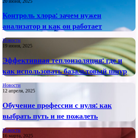
20 июня, 2025
Контроль хлора: зачем нужен
анализатор и как он работает
Новости
19 июня, 2025
Эффективная теплоизоляция: где и
как использовать базальтовый шнур
Новости
12 апреля, 2025
Обучение профессии с нуля: как
выбрать путь и не пожалеть
Новости
16 марта, 2025