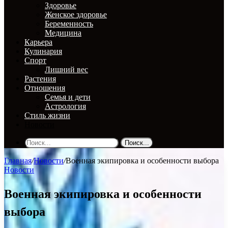
Здоровье
Женское здоровье
Беременность
Медицина
Карьера
Кулинария
Спорт
Лишний вес
Растения
Отношения
Семья и дети
Астрология
Стиль жизни
Новости
Поиск...
Главная
/
Новости
/
Военная экипировка и особенности выбора
Новости
Военная экипировка и особенности
выбора