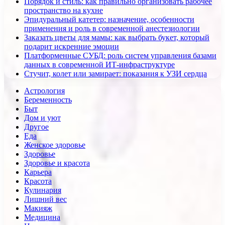
Порядок и стиль: как правильно организовать рабочее
пространство на кухне
Эпидуральный катетер: назначение, особенности
применения и роль в современной анестезиологии
Заказать цветы для мамы: как выбрать букет, который
подарит искренние эмоции
Платформенные СУБД: роль систем управления базами
данных в современной ИТ-инфраструктуре
Стучит, колет или замирает: показания к УЗИ сердца
Астрология
Беременность
Быт
Дом и уют
Другое
Еда
Женское здоровье
Здоровье
Здоровье и красота
Карьера
Красота
Кулинария
Лишний вес
Макияж
Медицина