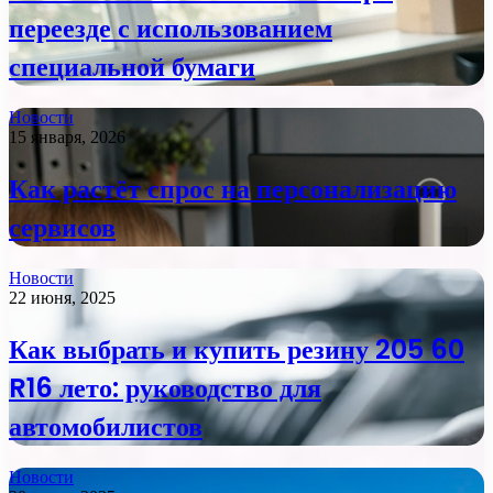
переезде с использованием
специальной бумаги
Новости
15 января, 2026
Как растёт спрос на персонализацию
сервисов
Новости
22 июня, 2025
Как выбрать и купить резину 205 60
R16 лето: руководство для
автомобилистов
Новости