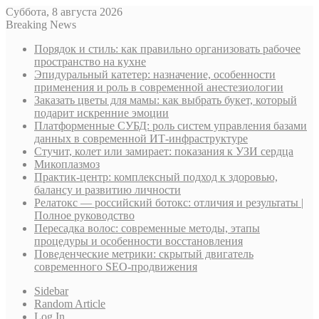
Суббота, 8 августа 2026
Breaking News
Порядок и стиль: как правильно организовать рабочее
пространство на кухне
Эпидуральный катетер: назначение, особенности
применения и роль в современной анестезиологии
Заказать цветы для мамы: как выбрать букет, который
подарит искренние эмоции
Платформенные СУБД: роль систем управления базами
данных в современной ИТ-инфраструктуре
Стучит, колет или замирает: показания к УЗИ сердца
Микоплазмоз
Практик-центр: комплексный подход к здоровью,
балансу и развитию личности
Релатокс — российский ботокс: отличия и результаты |
Полное руководство
Пересадка волос: современные методы, этапы
процедуры и особенности восстановления
Поведенческие метрики: скрытый двигатель
современного SEO-продвижения
Sidebar
Random Article
Log In