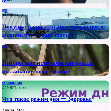
Быт
30 апреля, 2023
Покупка и продажа автомобиля после
аварии: что нужно знать?
Быт
2 апреля, 2022
Интересные исторические факты
выживания людей в огне
Отношения
27 марта, 2022
Что такое режим дня — Здоровье
2 июля, 2024