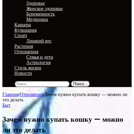
Здоровье
Женское здоровье
Беременность
Медицина
Карьера
Кулинария
Спорт
Лишний вес
Растения
Отношения
Семья и дети
Астрология
Стиль жизни
Новости
Поиск...
Главная
/
Отношения
/
Зачем нужно купать кошку — можно ли
это делать
Быт
Зачем нужно купать кошку — можно
ли это делать