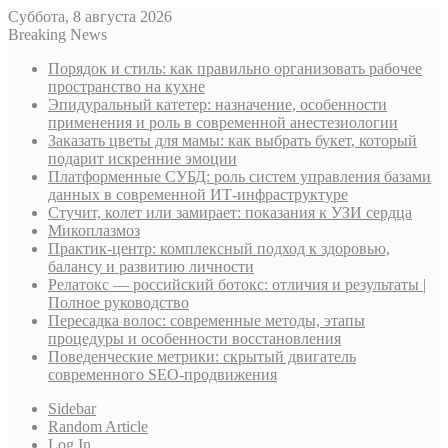
Суббота, 8 августа 2026
Breaking News
Порядок и стиль: как правильно организовать рабочее
пространство на кухне
Эпидуральный катетер: назначение, особенности
применения и роль в современной анестезиологии
Заказать цветы для мамы: как выбрать букет, который
подарит искренние эмоции
Платформенные СУБД: роль систем управления базами
данных в современной ИТ-инфраструктуре
Стучит, колет или замирает: показания к УЗИ сердца
Микоплазмоз
Практик-центр: комплексный подход к здоровью,
балансу и развитию личности
Релатокс — российский ботокс: отличия и результаты |
Полное руководство
Пересадка волос: современные методы, этапы
процедуры и особенности восстановления
Поведенческие метрики: скрытый двигатель
современного SEO-продвижения
Sidebar
Random Article
Log In