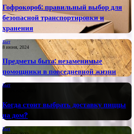
Гофрокороб: правильный выбор для
безопасной транспортировки и
хранения
Быт
8 июня, 2024
Предметы быта: незаменимые
помощники в повседневной жизни
Быт
24 декабря, 2023
Когда стоит выбрать доставку пиццы
на дом?
Быт