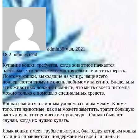
admin
30 мая, 2021
18
2 minutes read
Купание кошки требуется, когда животное пачкается
настолько, что не может самостоятельно очистить шерсть.
Поэтому кошки, выходящие на улицу, чаще всего
подвергаются этому не очень любимому занятию. Владельцы
этих животных должны помнить, что мыть своего питомца
можно только с помощью специальных средств.
Кошки славятся отличным уходом за своим мехом. Кроме
того, эти животные, как вы можете заметить, тратят большую
часть дня на гигиенические процедуры. Однако бывают
случаи, когда их нужно купать.
Язык кошки имеет грубые выступы, благодаря которым кошка
отлично справляется с поддержанием своей гигиены и