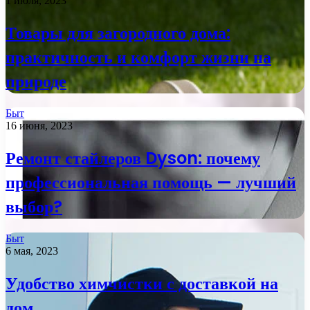
1 июля, 2023
Товары для загородного дома:
практичность и комфорт жизни на
природе
Быт
16 июня, 2023
Ремонт стайлеров Dyson: почему
профессиональная помощь — лучший
выбор?
Быт
6 мая, 2023
Удобство химчистки с доставкой на
дом