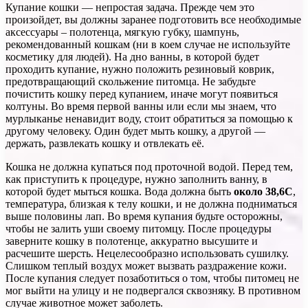
Купание кошки — непростая задача. Прежде чем это
произойдет, вы должны заранее подготовить все необходимые
аксессуары – полотенца, мягкую губку, шампунь,
рекомендованный кошкам (ни в коем случае не используйте
косметику для людей). На дно ванны, в которой будет
проходить купание, нужно положить резиновый коврик,
предотвращающий скольжение питомца. Не забудьте
почистить кошку перед купанием, иначе могут появиться
колтуны. Во время первой ванны или если мы знаем, что
мурлыканье ненавидит воду, стоит обратиться за помощью к
другому человеку. Один будет мыть кошку, а другой —
держать, развлекать кошку и отвлекать её.
Кошка не должна купаться под проточной водой. Перед тем,
как приступить к процедуре, нужно заполнить ванну, в
которой будет мыться кошка. Вода должна быть
около 38,6C
,
температура, близкая к телу кошки, и не должна подниматься
выше половины лап. Во время купания будьте осторожны,
чтобы не залить уши своему питомцу. После процедуры
заверните кошку в полотенце, аккуратно высушите и
расчешите шерсть. Нецелесообразно использовать сушилку.
Слишком теплый воздух может вызвать раздражение кожи.
После купания следует позаботиться о том, чтобы питомец не
мог выйти на улицу и не подвергался сквозняку. В противном
случае животное может заболеть.