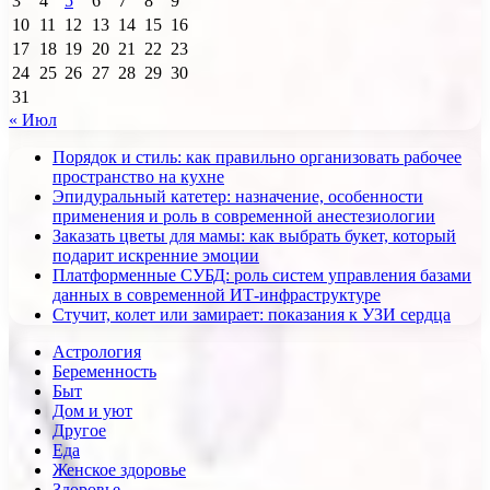
3
4
5
6
7
8
9
10
11
12
13
14
15
16
17
18
19
20
21
22
23
24
25
26
27
28
29
30
31
« Июл
Порядок и стиль: как правильно организовать рабочее
пространство на кухне
Эпидуральный катетер: назначение, особенности
применения и роль в современной анестезиологии
Заказать цветы для мамы: как выбрать букет, который
подарит искренние эмоции
Платформенные СУБД: роль систем управления базами
данных в современной ИТ-инфраструктуре
Стучит, колет или замирает: показания к УЗИ сердца
Астрология
Беременность
Быт
Дом и уют
Другое
Еда
Женское здоровье
Здоровье