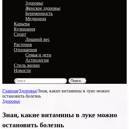
Здоровье
Женское здоровье
Беременность
Медицина
Карьера
Кулинария
Спорт
Лишний вес
Растения
Отношения
Семья и дети
Астрология
Стиль жизни
Новости
Поиск...
Главная
/
Здоровье
/
Зная, какие витамины в луке можно
остановить болезнь
Здоровье
Зная, какие витамины в луке можно
остановить болезнь