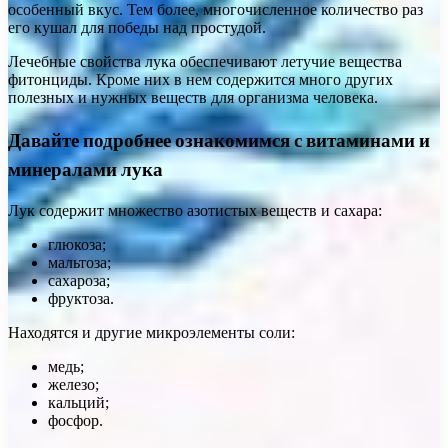
особенный вкус. Тем более, многочисленное количество раз
его кушал для победы над простудой.
Лечебные свойства лука обеспечивают летучие вещества
фитонциды. Кроме них в нем содержится много других
полезных и нужных веществ для организма человека.
Давайте подробнее ознакомимся с витаминами и
минералами лука
Лук содержит множество азотистых веществ и сахара:
глюкоза;
мальтоза;
сахароза;
фруктоза.
Находятся и другие микроэлементы соли:
медь;
железо;
кальций;
фосфор.