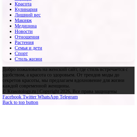
Красота
Кулинария
Лишний вес
Макияж
Медицина
Новости
Отношения
Растения
Семья и дети
Спорт
Стиль жизни
Добро пожаловать на женский сайт, где стиль встречается с
удобством, а красота со здоровьем. От трендов моды до
секретов красоты, мы предлагаем вдохновение для жизни
каждой современной женщины.
© Krasotology.ru | Copyright 2026, Все права защищены
Facebook
Twitter
WhatsApp
Telegram
Back to top button