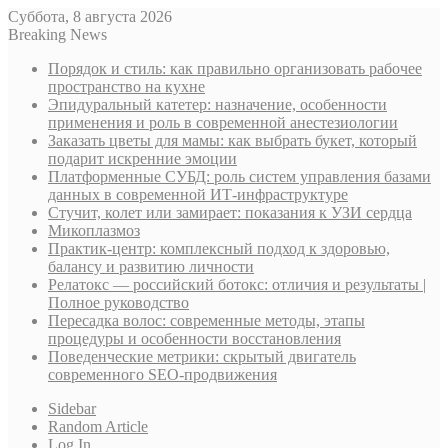
Суббота, 8 августа 2026
Breaking News
Порядок и стиль: как правильно организовать рабочее
пространство на кухне
Эпидуральный катетер: назначение, особенности
применения и роль в современной анестезиологии
Заказать цветы для мамы: как выбрать букет, который
подарит искренние эмоции
Платформенные СУБД: роль систем управления базами
данных в современной ИТ-инфраструктуре
Стучит, колет или замирает: показания к УЗИ сердца
Микоплазмоз
Практик-центр: комплексный подход к здоровью,
балансу и развитию личности
Релатокс — российский ботокс: отличия и результаты |
Полное руководство
Пересадка волос: современные методы, этапы
процедуры и особенности восстановления
Поведенческие метрики: скрытый двигатель
современного SEO-продвижения
Sidebar
Random Article
Log In