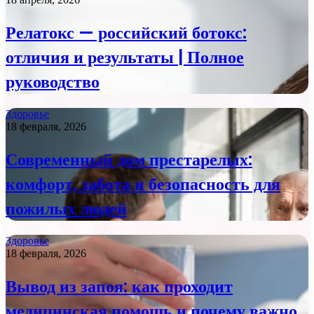
Релатокс — российский ботокс:
отличия и результаты | Полное
руководство
Здоровье
18 февраля, 2026
Современный дом престарелых:
комфорт, забота и безопасность для
пожилых людей
Здоровье
18 февраля, 2026
Вывод из запоя: как проходит
медицинская помощь и почему важно