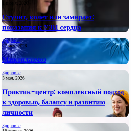
1 июня, 2026
Стучит, колет или замирает:
показания к УЗИ сердца
Здоровье
27 мая, 2026
Микоплазмоз
Здоровье
3 мая, 2026
Практик-центр: комплексный подход
к здоровью, балансу и развитию
личности
Здоровье
18 апреля, 2026