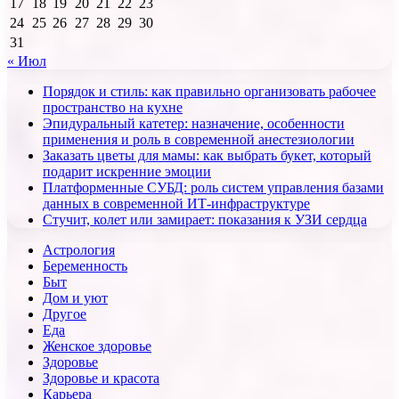
17
18
19
20
21
22
23
24
25
26
27
28
29
30
31
« Июл
Порядок и стиль: как правильно организовать рабочее
пространство на кухне
Эпидуральный катетер: назначение, особенности
применения и роль в современной анестезиологии
Заказать цветы для мамы: как выбрать букет, который
подарит искренние эмоции
Платформенные СУБД: роль систем управления базами
данных в современной ИТ-инфраструктуре
Стучит, колет или замирает: показания к УЗИ сердца
Астрология
Беременность
Быт
Дом и уют
Другое
Еда
Женское здоровье
Здоровье
Здоровье и красота
Карьера