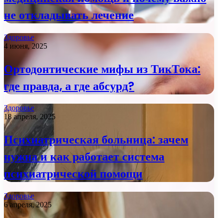
не откладывать лечение
Здоровье
4 июня, 2025
Ортодонтические мифы из ТикТока:
где правда, а где абсурд?
Здоровье
18 апреля, 2025
Психиатрическая больница: зачем
нужна и как работает система
психиатрической помощи
Здоровье
6 апреля, 2025