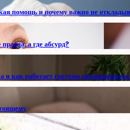
ская помощь и почему важно не откладыв
правда, а где абсурд?
а и как работает система психиатричес
стоящему