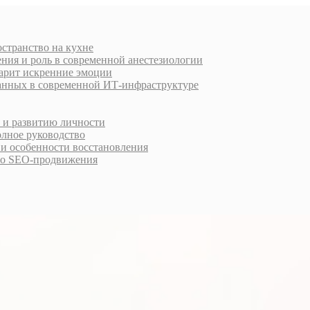
остранство на кухне
ния и роль в современной анестезиологии
дарит искренние эмоции
анных в современной ИТ-инфраструктуре
у и развитию личности
олное руководство
 и особенности восстановления
го SEO-продвижения