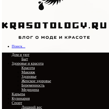
Поиск...
Дом и уют
Быт
Здоровье и красота
Красота
Макияж
Здоровье
Женское здоровье
Беременность
Медицина
Карьера
Кулинария
Спорт
Лишний вес