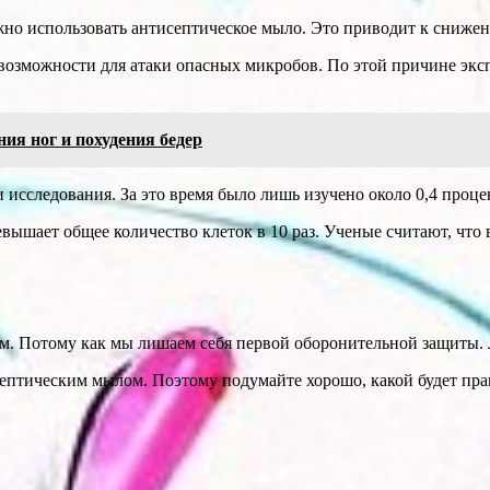
ожно использовать антисептическое мыло. Это приводит к сниж
возможности для атаки опасных микробов. По этой причине экс
ия ног и похудения бедер
 исследования. За это время было лишь изучено около 0,4 проц
вышает общее количество клеток в 10 раз. Ученые считают, что 
м. Потому как мы лишаем себя первой оборонительной защиты. 
исептическим мылом. Поэтому подумайте хорошо, какой будет пр