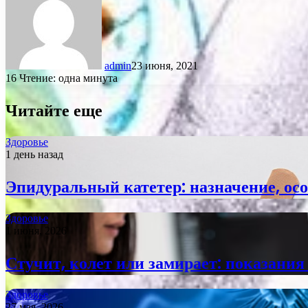
admin
23 июня, 2021
16
Чтение: одна минута
Читайте еще
Здоровье
1 день назад
Эпидуральный катетер: назначение, ос
Здоровье
1 июня, 2026
Стучит, колет или замирает: показания
Здоровье
27 мая, 2026