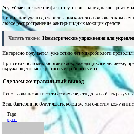
Усугубляет положение факт отсутствие знания, какое время м
По мнению ученых, стерилизация кожного покрова открывает 
любое распространение бактерицидных моющих средств.
Читать также:
Изометрические упражнения для укреплен
Интересно получается, уже сотню лет микробиологи проводили
При этом число микроорганизмов, находящихся в человеке, пре
окружающего нас скрытого микробного мира.
Сделаем же правильный вывод
Использование антисептических средств должно быть разумны
Ведь бактерии не будут ждать, когда же мы очистим кожу ант
Tags
руки