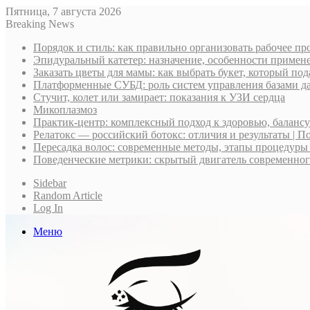
Пятница, 7 августа 2026
Breaking News
Порядок и стиль: как правильно организовать рабочее пр
Эпидуральный катетер: назначение, особенности примене
Заказать цветы для мамы: как выбрать букет, который по
Платформенные СУБД: роль систем управления базами д
Стучит, колет или замирает: показания к УЗИ сердца
Микоплазмоз
Практик-центр: комплексный подход к здоровью, баланс
Релатокс — российский ботокс: отличия и результаты | П
Пересадка волос: современные методы, этапы процедуры
Поведенческие метрики: скрытый двигатель современно
Sidebar
Random Article
Log In
Меню