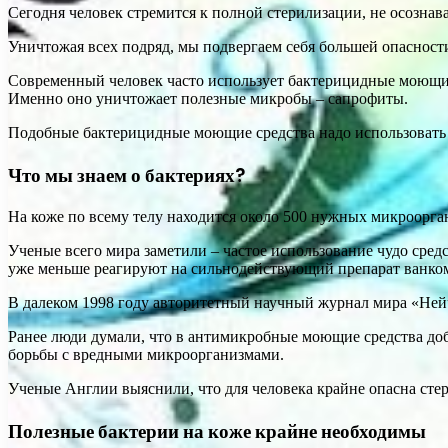
Сегодня человек стремится к полной стерилизации, не осознавая
Уничтожая всех подряд, мы подвергаем себя большей опасности
Современный человек часто использует бактерицидные моющие
Именно оно уничтожает полезные микробы – сапрофиты.
Подобные бактерицидные моющие средства надо использовать п
Что мы знаем о бактериях?
На коже по всему телу находится около 500 нужных микроорга
Ученые всего мира заметили – частое использование чудо сре
уже меньше реагируют на сильнодействующий препарат ванко
В далеком 1998 году авторитетный научный журнал мира «Нейч
Ранее люди думали, что в антимикробные моющие средства доб
борьбы с вредными микроорганизмами.
Ученые Англии выяснили, что для человека крайне опасна сте
Полезные бактерии на коже крайне необходимы