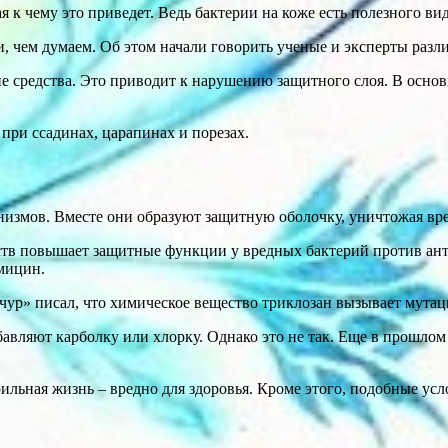
 к чему это приведет. Ведь бактерии на коже есть полезного вид
, чем думаем. Об этом начали говорить ученые и эксперты разл
 средства. Это приводит к нарушению защитного слоя. В осно
ри ссадинах, царапинах и порезах.
низмов. Вместе они образуют защитную оболочку, уничтожая вр
дств повышает защитные функции у вредных бактерий против ан
мицин.
ур» писал, что химическое вещество триклозан вызывает мутац
авляют карболку или хлорку. Однако это не так. Еще в прошлом
рильная жизнь – вредно для здоровья. Кроме этого, подобные у