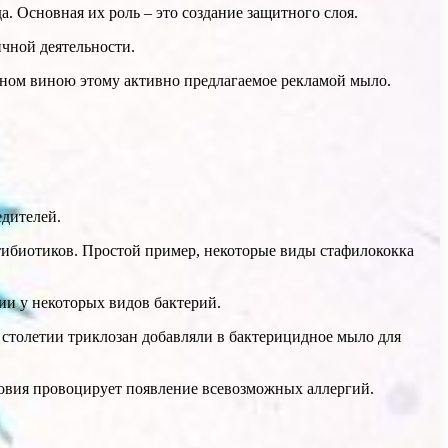
а. Основная их роль – это создание защитного слоя.
ичной деятельности.
вном виною этому активно предлагаемое рекламой мыло.
едителей.
тибиотиков. Простой пример, некоторые виды стафилококка
ии у некоторых видов бактерий.
 столетии триклозан добавляли в бактерицидное мыло для
словия провоцирует появление всевозможных аллергий.