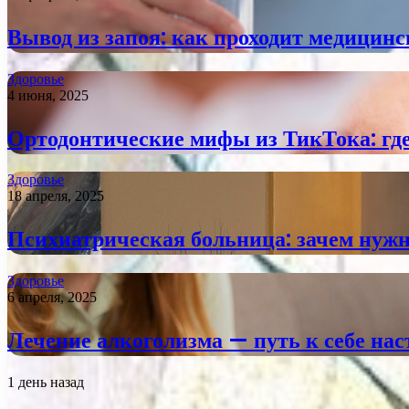
Вывод из запоя: как проходит медицин
Здоровье
4 июня, 2025
Ортодонтические мифы из ТикТока: где 
Здоровье
18 апреля, 2025
Психиатрическая больница: зачем нужн
Здоровье
6 апреля, 2025
Лечение алкоголизма — путь к себе на
1 день назад