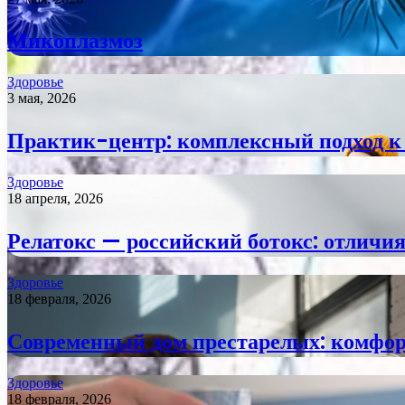
Микоплазмоз
Здоровье
3 мая, 2026
Практик-центр: комплексный подход к 
Здоровье
18 апреля, 2026
Релатокс — российский ботокс: отличия
Здоровье
18 февраля, 2026
Современный дом престарелых: комфорт
Здоровье
18 февраля, 2026