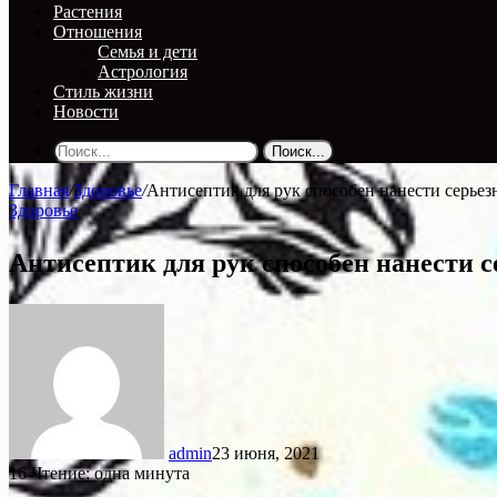
Растения
Отношения
Семья и дети
Астрология
Стиль жизни
Новости
Поиск...
Главная
/
Здоровье
/
Антисептик для рук способен нанести серьез
Здоровье
Антисептик для рук способен нанести 
admin
23 июня, 2021
16
Чтение: одна минута