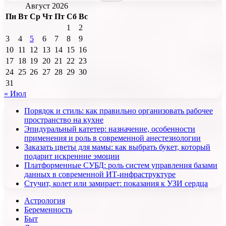
Август 2026
Пн
Вт
Ср
Чт
Пт
Сб
Вс
1
2
3
4
5
6
7
8
9
10
11
12
13
14
15
16
17
18
19
20
21
22
23
24
25
26
27
28
29
30
31
« Июл
Порядок и стиль: как правильно организовать рабочее
пространство на кухне
Эпидуральный катетер: назначение, особенности
применения и роль в современной анестезиологии
Заказать цветы для мамы: как выбрать букет, который
подарит искренние эмоции
Платформенные СУБД: роль систем управления базами
данных в современной ИТ-инфраструктуре
Стучит, колет или замирает: показания к УЗИ сердца
Астрология
Беременность
Быт