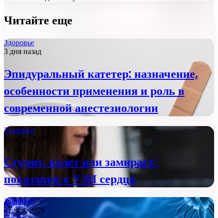
Читайте еще
Здоровье
3 дня назад
Эпидуральный катетер: назначение,
особенности применения и роль в
современной анестезиологии
Здоровье
1 июня, 2026
Стучит, колет или замирает:
показания к УЗИ сердца
Здоровье
27 мая, 2026