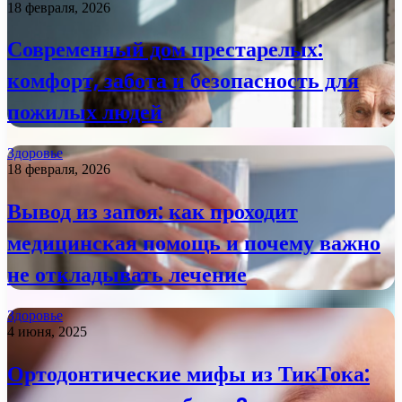
18 февраля, 2026
Современный дом престарелых:
комфорт, забота и безопасность для
пожилых людей
Здоровье
18 февраля, 2026
Вывод из запоя: как проходит
медицинская помощь и почему важно
не откладывать лечение
Здоровье
4 июня, 2025
Ортодонтические мифы из ТикТока: