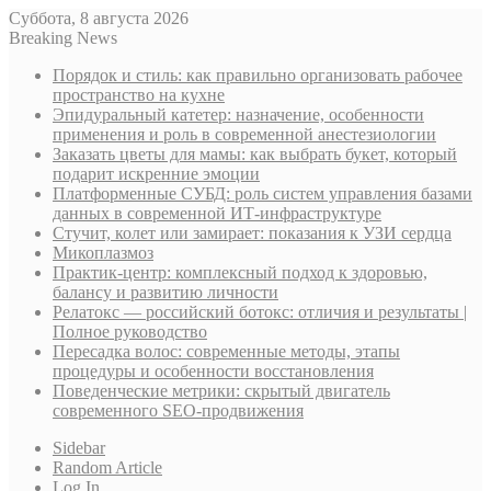
Суббота, 8 августа 2026
Breaking News
Порядок и стиль: как правильно организовать рабочее
пространство на кухне
Эпидуральный катетер: назначение, особенности
применения и роль в современной анестезиологии
Заказать цветы для мамы: как выбрать букет, который
подарит искренние эмоции
Платформенные СУБД: роль систем управления базами
данных в современной ИТ-инфраструктуре
Стучит, колет или замирает: показания к УЗИ сердца
Микоплазмоз
Практик-центр: комплексный подход к здоровью,
балансу и развитию личности
Релатокс — российский ботокс: отличия и результаты |
Полное руководство
Пересадка волос: современные методы, этапы
процедуры и особенности восстановления
Поведенческие метрики: скрытый двигатель
современного SEO-продвижения
Sidebar
Random Article
Log In