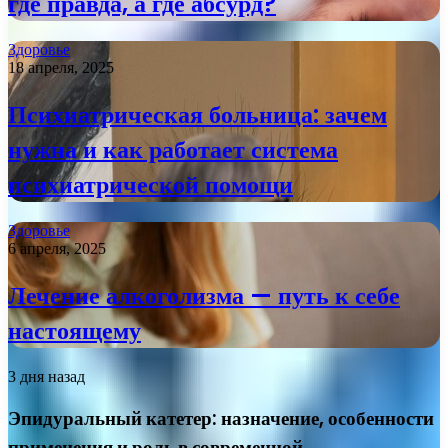
где правда, а где абсурд?
Здоровье
18 апреля, 2025
Психиатрическая больница: зачем
нужна и как работает система
психиатрической помощи
Здоровье
6 апреля, 2025
Лечение алкоголизма — путь к себе
настоящему
3 дня назад
Эпидуральный катетер: назначение, особенности
применения и роль в современной