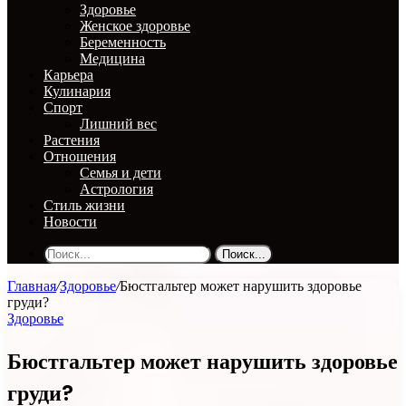
Здоровье
Женское здоровье
Беременность
Медицина
Карьера
Кулинария
Спорт
Лишний вес
Растения
Отношения
Семья и дети
Астрология
Стиль жизни
Новости
Поиск...
Главная
/
Здоровье
/
Бюстгальтер может нарушить здоровье
груди?
Здоровье
Бюстгальтер может нарушить здоровье
груди?