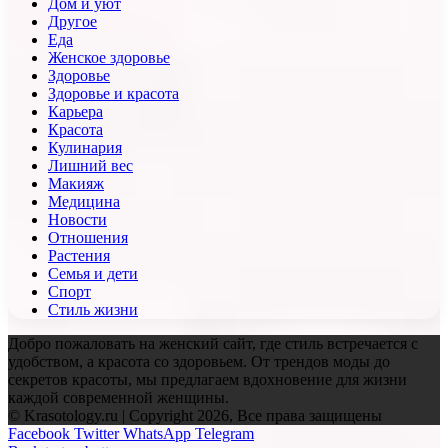
Дом и уют
Другое
Еда
Женское здоровье
Здоровье
Здоровье и красота
Карьера
Красота
Кулинария
Лишний вес
Макияж
Медицина
Новости
Отношения
Растения
Семья и дети
Спорт
Стиль жизни
Добро пожаловать на женский сайт, где стиль встречается с
удобством, а красота со здоровьем. От трендов моды до
секретов красоты, мы предлагаем вдохновение для жизни
каждой современной женщины.
© Krasotology.ru | Copyright 2026, Все права защищены
Facebook
Twitter
WhatsApp
Telegram