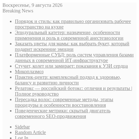
Воскресенье, 9 августа 2026
Breaking News
Порядок и стиль: как правильно организовать рабочее
пространство на кухне
Эпидуральный катетер: назначение, особенности
применения и роль в современной анестезиологии
Заказать цветы для мамы: как выбрать букет, который
подарит искренние эмоции
Платформенные СУБД: роль систем управления базами
данных в современной ИТ-инфраструктуре
Стучит, колет или замирает: показания к УЗИ сердца
Микоплазмоз
Практик-центр: комплексный подход к здоровью,
балансу и развитию личности
Релатокс — российский ботокс: отличия и результаты |
Полное руководство
Пересадка волос: современные методы, этапы
процедуры и особенности восстановления
Поведенческие метрики: скрытый двигатель
современного SEO-продвижения
Sidebar
Random Article
Log In