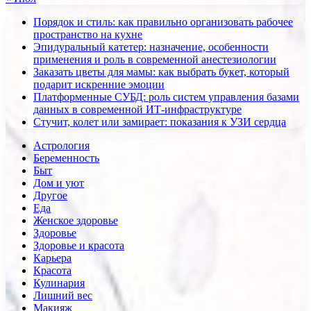
Порядок и стиль: как правильно организовать рабочее
пространство на кухне
Эпидуральный катетер: назначение, особенности
применения и роль в современной анестезиологии
Заказать цветы для мамы: как выбрать букет, который
подарит искренние эмоции
Платформенные СУБД: роль систем управления базами
данных в современной ИТ-инфраструктуре
Стучит, колет или замирает: показания к УЗИ сердца
Астрология
Беременность
Быт
Дом и уют
Другое
Еда
Женское здоровье
Здоровье
Здоровье и красота
Карьера
Красота
Кулинария
Лишний вес
Макияж