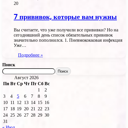
20
7 прививок, которые вам нужны
Вы считаете, что уже получили все прививки? Но на
сегодняшний день список обязательных прививок
значительно пополнился. 1. Пневмококковая инфекция
Уже…
Подробнее »
Поиск
Поиск
Август 2026
Пн
Вт
Ср
Чт
Пт
Сб
Вс
1
2
3
4
5
6
7
8
9
10
11
12
13
14
15
16
17
18
19
20
21
22
23
24
25
26
27
28
29
30
31
« Июл