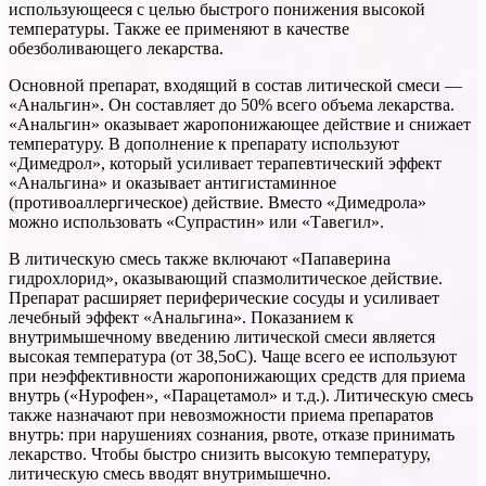
использующееся с целью быстрого понижения высокой
температуры. Также ее применяют в качестве
обезболивающего лекарства.
Основной препарат, входящий в состав литической смеси —
«Анальгин». Он составляет до 50% всего объема лекарства.
«Анальгин» оказывает жаропонижающее действие и снижает
температуру. В дополнение к препарату используют
«Димедрол», который усиливает терапевтический эффект
«Анальгина» и оказывает антигистаминное
(противоаллергическое) действие. Вместо «Димедрола»
можно использовать «Супрастин» или «Тавегил».
В литическую смесь также включают «Папаверина
гидрохлорид», оказывающий спазмолитическое действие.
Препарат расширяет периферические сосуды и усиливает
лечебный эффект «Анальгина». Показанием к
внутримышечному введению литической смеси является
высокая температура (от 38,5оС). Чаще всего ее используют
при неэффективности жаропонижающих средств для приема
внутрь («Нурофен», «Парацетамол» и т.д.). Литическую смесь
также назначают при невозможности приема препаратов
внутрь: при нарушениях сознания, рвоте, отказе принимать
лекарство. Чтобы быстро снизить высокую температуру,
литическую смесь вводят внутримышечно.