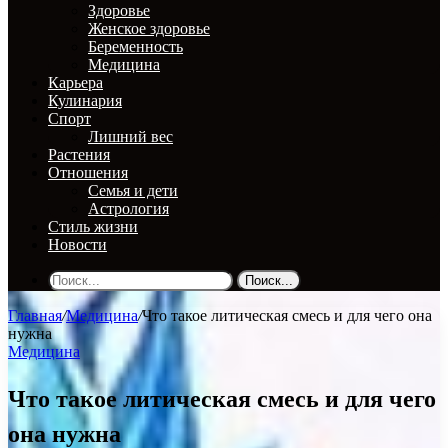
Здоровье
Женское здоровье
Беременность
Медицина
Карьера
Кулинария
Спорт
Лишний вес
Растения
Отношения
Семья и дети
Астрология
Стиль жизни
Новости
Поиск...
Главная
/
Медицина
/
Что такое литическая смесь и для чего она
нужна
Медицина
Что такое литическая смесь и для чего
она нужна