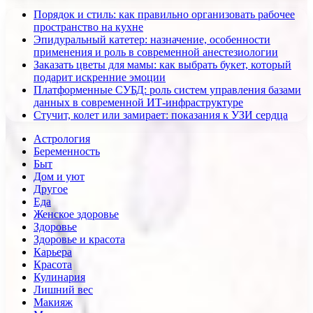
Порядок и стиль: как правильно организовать рабочее
пространство на кухне
Эпидуральный катетер: назначение, особенности
применения и роль в современной анестезиологии
Заказать цветы для мамы: как выбрать букет, который
подарит искренние эмоции
Платформенные СУБД: роль систем управления базами
данных в современной ИТ-инфраструктуре
Стучит, колет или замирает: показания к УЗИ сердца
Астрология
Беременность
Быт
Дом и уют
Другое
Еда
Женское здоровье
Здоровье
Здоровье и красота
Карьера
Красота
Кулинария
Лишний вес
Макияж