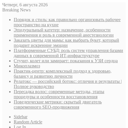
Четверг, 6 августа 2026
Breaking News
Порядок и стиль: как правильно организовать рабочее
пространство на кухне
Эпидуральный катетер: назначение, особенности
применения и роль в современной анестезиологии
Заказать цветы для мамы: как выбрать букет, который
подарит искренние эмоции
Платформенные СУБД: роль систем управления базами
данных в современной ИТ-инфраструктуре
Стучит, колет или замирает: показания к УЗИ сердца
Микоплазмоз
Практик-центр: комплексный подход к здоровью,
балансу и развитию личности
Релатокс — российский ботокс: отличия и результаты |
Полное руководство
Пересадка волос: современные методы, этапы
процедуры и особенности восстановления
Поведенческие метрики: скрытый двигатель
современного SEO-продвижения
Sidebar
Random Article
Log In