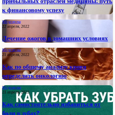
прибыльных отраслей медицины: путь
к финансовому успеху
Медицина
22 апреля, 2022
Лечение ожогов в домашних условиях
Медицина
21 апреля, 2022
Как по общему анализу крови
определить онкологию
Медицина
21 апреля, 2022
Как самостоятельно избавиться от
боли в зубах?