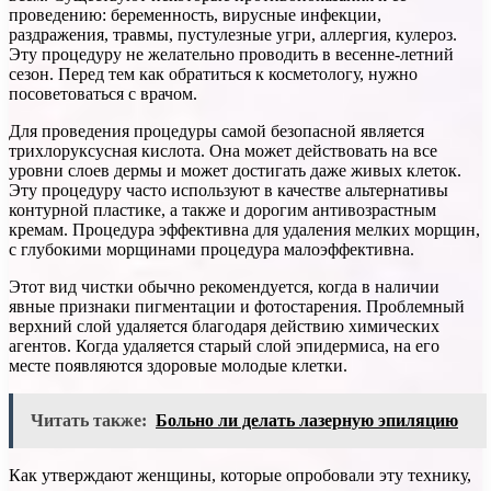
проведению: беременность, вирусные инфекции,
раздражения, травмы, пустулезные угри, аллергия, кулероз.
Эту процедуру не желательно проводить в весенне-летний
сезон. Перед тем как обратиться к косметологу, нужно
посоветоваться с врачом.
Для проведения процедуры самой безопасной является
трихлоруксусная кислота. Она может действовать на все
уровни слоев дермы и может достигать даже живых клеток.
Эту процедуру часто используют в качестве альтернативы
контурной пластике, а также и дорогим антивозрастным
кремам. Процедура эффективна для удаления мелких морщин,
с глубокими морщинами процедура малоэффективна.
Этот вид чистки обычно рекомендуется, когда в наличии
явные признаки пигментации и фотостарения. Проблемный
верхний слой удаляется благодаря действию химических
агентов. Когда удаляется старый слой эпидермиса, на его
месте появляются здоровые молодые клетки.
Читать также:
Больно ли делать лазерную эпиляцию
Как утверждают женщины, которые опробовали эту технику,