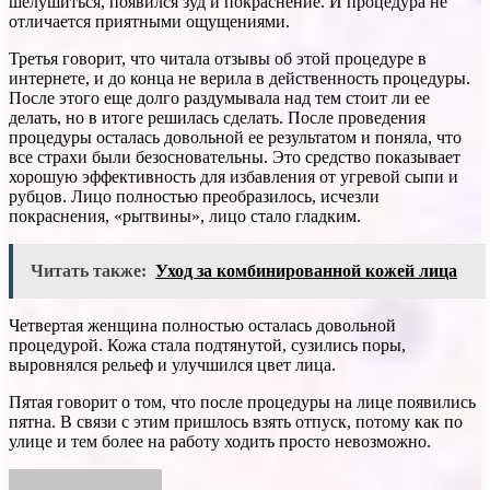
шелушиться, появился зуд и покраснение. И процедура не
отличается приятными ощущениями.
Третья говорит, что читала отзывы об этой процедуре в
интернете, и до конца не верила в действенность процедуры.
После этого еще долго раздумывала над тем стоит ли ее
делать, но в итоге решилась сделать. После проведения
процедуры осталась довольной ее результатом и поняла, что
все страхи были безосновательны. Это средство показывает
хорошую эффективность для избавления от угревой сыпи и
рубцов. Лицо полностью преобразилось, исчезли
покраснения, «рытвины», лицо стало гладким.
Читать также:
Уход за комбинированной кожей лица
Четвертая женщина полностью осталась довольной
процедурой. Кожа стала подтянутой, сузились поры,
выровнялся рельеф и улучшился цвет лица.
Пятая говорит о том, что после процедуры на лице появились
пятна. В связи с этим пришлось взять отпуск, потому как по
улице и тем более на работу ходить просто невозможно.