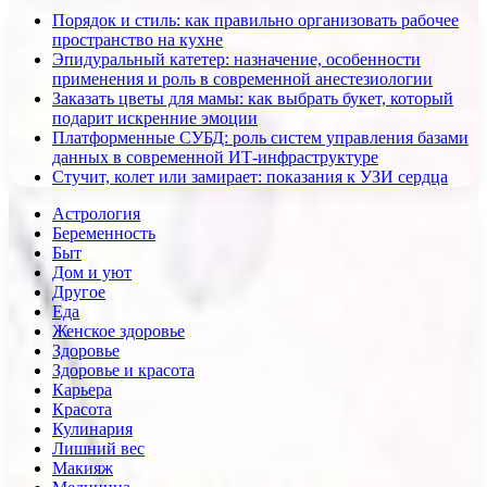
Порядок и стиль: как правильно организовать рабочее
пространство на кухне
Эпидуральный катетер: назначение, особенности
применения и роль в современной анестезиологии
Заказать цветы для мамы: как выбрать букет, который
подарит искренние эмоции
Платформенные СУБД: роль систем управления базами
данных в современной ИТ-инфраструктуре
Стучит, колет или замирает: показания к УЗИ сердца
Астрология
Беременность
Быт
Дом и уют
Другое
Еда
Женское здоровье
Здоровье
Здоровье и красота
Карьера
Красота
Кулинария
Лишний вес
Макияж