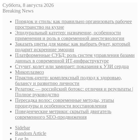
Суббота, 8 августа 2026
Breaking News
Порядок и стиль: как правильно организовать рабочее
пространство на кухне
Эпидуральный катетер: назначение, особенности
применения и роль в современной анестезиологии
Заказать цветы для мамы: как выбрать букет, который
подарит искренние эмоции
Платформенные СУБД: роль систем управления базами
данных в современной ИТ-инфраструктуре
Стучит, колет или замирает: показания к УЗИ сердца
Микоплазмоз
Практик-центр: комплексный подход к здоровью,
балансу и развитию личности
Релатокс — российский ботокс: отличия и результаты |
Полное руководство
Пересадка волос: современные методы, этапы
процедуры и особенности восстановления
Поведенческие метрики: скрытый двигатель
современного SEO-продвижения
Sidebar
Random Article
Log In