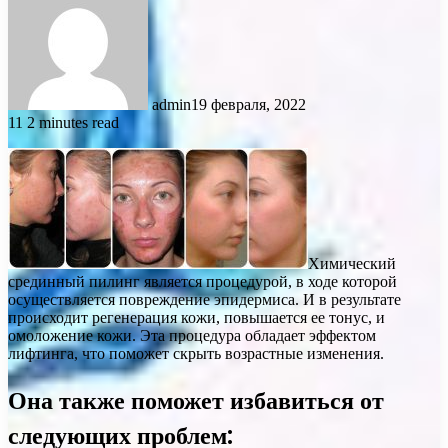
admin
19 февраля, 2022
11
2 minutes read
Химический
срединный пилинг является процедурой, в ходе которой
осуществляется повреждение эпидермиса. И в результате
происходит регенерация кожи, повышается ее тонус, и
омоложение кожи. Эта процедура обладает эффектом
лифтинга, что поможет скрыть возрастные изменения.
Она также поможет избавиться от
следующих проблем: