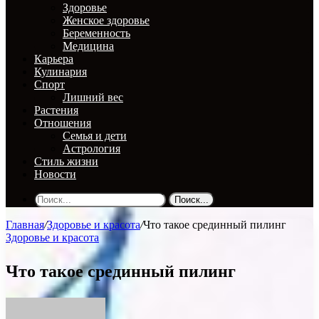
Здоровье
Женское здоровье
Беременность
Медицина
Карьера
Кулинария
Спорт
Лишний вес
Растения
Отношения
Семья и дети
Астрология
Стиль жизни
Новости
Поиск...
Главная
/
Здоровье и красота
/
Что такое срединный пилинг
Здоровье и красота
Что такое срединный пилинг