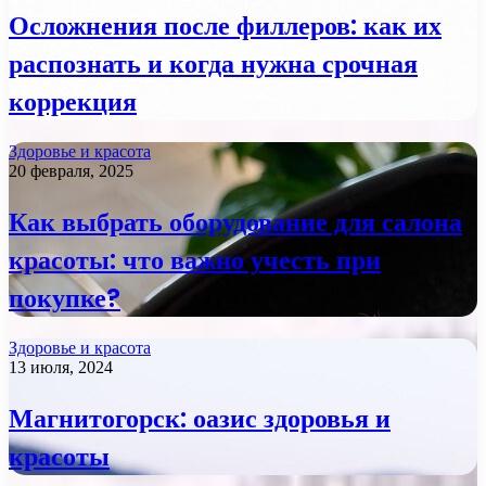
Осложнения после филлеров: как их
распознать и когда нужна срочная
коррекция
Здоровье и красота
20 февраля, 2025
Как выбрать оборудование для салона
красоты: что важно учесть при
покупке?
Здоровье и красота
13 июля, 2024
Магнитогорск: оазис здоровья и
красоты