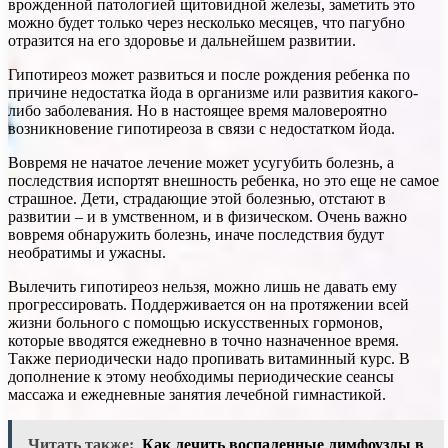
врожденной патологией щитовидной железы, заметить это
можно будет только через несколько месяцев, что пагубно
отразится на его здоровье и дальнейшем развитии.
Гипотиреоз может развиться и после рождения ребенка по
причине недостатка йода в организме или развития какого-
либо заболевания. Но в настоящее время маловероятно
возникновение гипотиреоза в связи с недостатком йода.
Вовремя не начатое лечение может усугубить болезнь, а
последствия испортят внешность ребенка, но это еще не самое
страшное. Дети, страдающие этой болезнью, отстают в
развитии – и в умственном, и в физическом. Очень важно
вовремя обнаружить болезнь, иначе последствия будут
необратимы и ужасны.
Вылечить гипотиреоз нельзя, можно лишь не давать ему
прогрессировать. Поддерживается он на протяжении всей
жизни больного с помощью искусственных гормонов,
которые вводятся ежедневно в точно назначенное время.
Также периодически надо пропивать витаминный курс. В
дополнение к этому необходимы периодические сеансы
массажа и ежедневные занятия лечебной гимнастикой.
Читать также:
Как лечить воспаленные лимфоузлы в