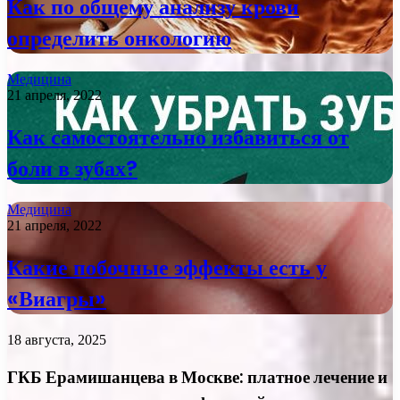
Как по общему анализу крови
определить онкологию
Медицина
21 апреля, 2022
Как самостоятельно избавиться от
боли в зубах?
Медицина
21 апреля, 2022
Какие побочные эффекты есть у
«Виагры»
18 августа, 2025
ГКБ Ерамишанцева в Москве: платное лечение и