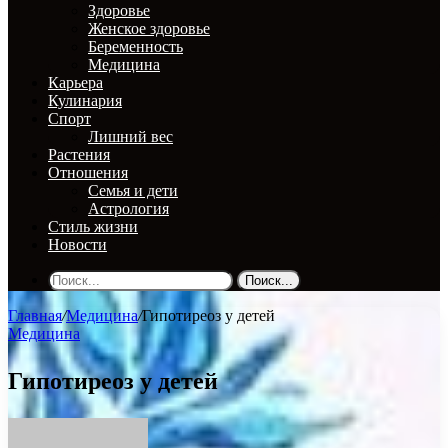
Здоровье
Женское здоровье
Беременность
Медицина
Карьера
Кулинария
Спорт
Лишний вес
Растения
Отношения
Семья и дети
Астрология
Стиль жизни
Новости
Поиск...
Главная
/
Медицина
/
Гипотиреоз у детей
Медицина
Гипотиреоз у детей