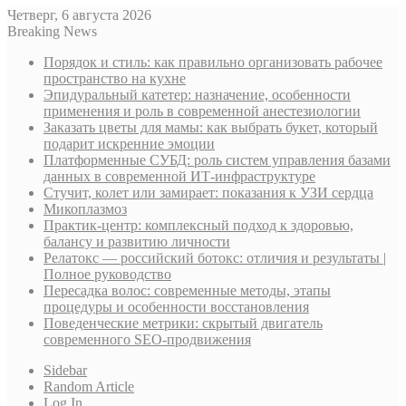
Четверг, 6 августа 2026
Breaking News
Порядок и стиль: как правильно организовать рабочее
пространство на кухне
Эпидуральный катетер: назначение, особенности
применения и роль в современной анестезиологии
Заказать цветы для мамы: как выбрать букет, который
подарит искренние эмоции
Платформенные СУБД: роль систем управления базами
данных в современной ИТ-инфраструктуре
Стучит, колет или замирает: показания к УЗИ сердца
Микоплазмоз
Практик-центр: комплексный подход к здоровью,
балансу и развитию личности
Релатокс — российский ботокс: отличия и результаты |
Полное руководство
Пересадка волос: современные методы, этапы
процедуры и особенности восстановления
Поведенческие метрики: скрытый двигатель
современного SEO-продвижения
Sidebar
Random Article
Log In