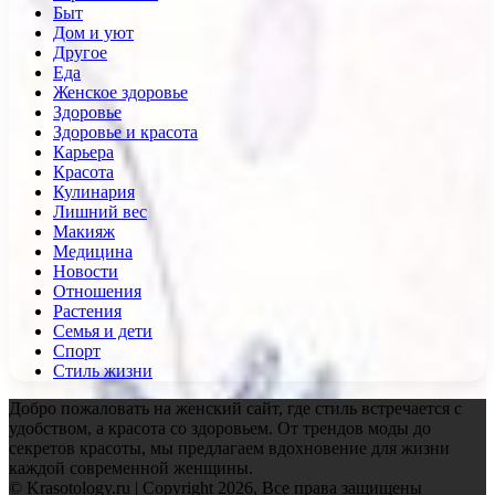
Быт
Дом и уют
Другое
Еда
Женское здоровье
Здоровье
Здоровье и красота
Карьера
Красота
Кулинария
Лишний вес
Макияж
Медицина
Новости
Отношения
Растения
Семья и дети
Спорт
Стиль жизни
Добро пожаловать на женский сайт, где стиль встречается с
удобством, а красота со здоровьем. От трендов моды до
секретов красоты, мы предлагаем вдохновение для жизни
каждой современной женщины.
© Krasotology.ru | Copyright 2026, Все права защищены