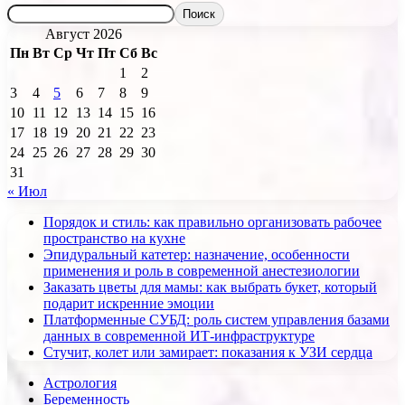
Поиск
Август 2026
Пн
Вт
Ср
Чт
Пт
Сб
Вс
1
2
3
4
5
6
7
8
9
10
11
12
13
14
15
16
17
18
19
20
21
22
23
24
25
26
27
28
29
30
31
« Июл
Порядок и стиль: как правильно организовать рабочее
пространство на кухне
Эпидуральный катетер: назначение, особенности
применения и роль в современной анестезиологии
Заказать цветы для мамы: как выбрать букет, который
подарит искренние эмоции
Платформенные СУБД: роль систем управления базами
данных в современной ИТ-инфраструктуре
Стучит, колет или замирает: показания к УЗИ сердца
Астрология
Беременность