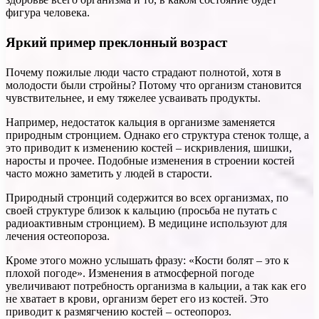
фигура человека.
Яркий пример преклонный возраст
Почему пожилые люди часто страдают полнотой, хотя в
молодости были стройны? Потому что организм становится
чувствительнее, и ему тяжелее усваивать продукты.
Например, недостаток кальция в организме заменяется
природным стронцием. Однако его структура стенок толще, а
это приводит к изменению костей – искривления, шишки,
наросты и прочее. Подобные изменения в строении костей
часто можно заметить у людей в старости.
Природный стронций содержится во всех организмах, по
своей структуре близок к кальцию (просьба не путать с
радиоактивным стронцием). В медицине используют для
лечения остеопороза.
Кроме этого можно услышать фразу: «Кости болят – это к
плохой погоде». Изменения в атмосферной погоде
увеличивают потребность организма в кальции, а так как его
не хватает в крови, организм берет его из костей. Это
приводит к размягчению костей – остеопороз.