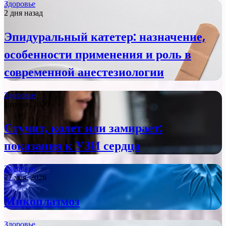
Здоровье
2 дня назад
Эпидуральный катетер: назначение,
особенности применения и роль в
современной анестезиологии
Здоровье
1 июня, 2026
Стучит, колет или замирает:
показания к УЗИ сердца
Здоровье
27 мая, 2026
Микоплазмоз
Здоровье