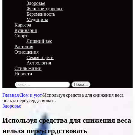
Здоровье
Женское здоровье
Беременность
Медицина
Карьера
Кулинария
Спорт
Лишний вес
Растения
Отношения
Семья и дети
Астрология
Стиль жизни
Новости
Поиск...
Главная
/
Дом и уют
/
Используя средства для снижения веса
нельзя переусердствовать
Здоровье
Используя средства для снижения веса
нельзя переусердствовать