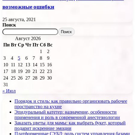
возможные ошибки
25 августа, 2021
Поиск
Поиск
Август 2026
Пн
Вт
Ср
Чт
Пт
Сб
Вс
1
2
3
4
5
6
7
8
9
10
11
12
13
14
15
16
17
18
19
20
21
22
23
24
25
26
27
28
29
30
31
« Июл
Порядок и стиль: как правильно организовать рабочее
пространство на кухне
Эпидуральный катетер: назначение, особенности
применения и роль в современной анестезиологии
Заказать цветы для мамы: как выбрать букет, который
подарит искренние эмоции
Платформенные СУБД: роль систем управления базами