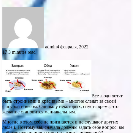
admin
4 февраля, 2022
17
3 minutes read
Все люди хотят
быть стройными и красивыми – многие следят за своей
фигурой и весом. Однако у некоторых, спустя время, это
желание становится маниакальным.
Многие в этом себе не признаются и не слушают других
людей. Поэтому вы, сначала должны задать себе вопрос: вы
действительно полны или страдаете анорексией?