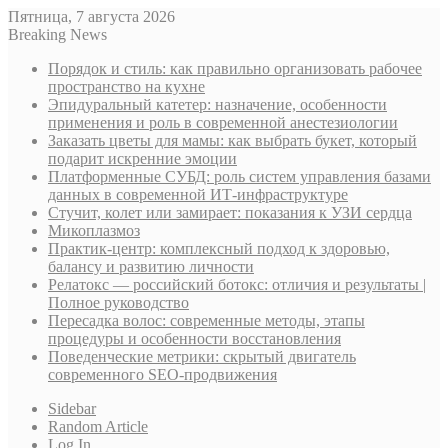
Пятница, 7 августа 2026
Breaking News
Порядок и стиль: как правильно организовать рабочее
пространство на кухне
Эпидуральный катетер: назначение, особенности
применения и роль в современной анестезиологии
Заказать цветы для мамы: как выбрать букет, который
подарит искренние эмоции
Платформенные СУБД: роль систем управления базами
данных в современной ИТ-инфраструктуре
Стучит, колет или замирает: показания к УЗИ сердца
Микоплазмоз
Практик-центр: комплексный подход к здоровью,
балансу и развитию личности
Релатокс — российский ботокс: отличия и результаты |
Полное руководство
Пересадка волос: современные методы, этапы
процедуры и особенности восстановления
Поведенческие метрики: скрытый двигатель
современного SEO-продвижения
Sidebar
Random Article
Log In