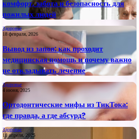
комфорт, забота и безопасность для
пожилых людей
Здоровье
18 февраля, 2026
Вывод из запоя: как проходит
медицинская помощь и почему важно
не откладывать лечение
Здоровье
4 июня, 2025
Ортодонтические мифы из ТикТока:
где правда, а где абсурд?
Здоровье
18 апреля, 2025