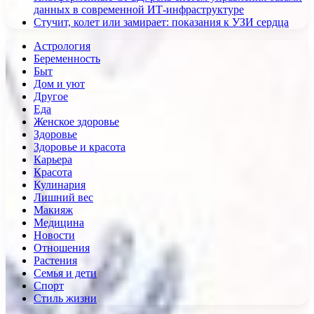
данных в современной ИТ-инфраструктуре
Стучит, колет или замирает: показания к УЗИ сердца
Астрология
Беременность
Быт
Дом и уют
Другое
Еда
Женское здоровье
Здоровье
Здоровье и красота
Карьера
Красота
Кулинария
Лишний вес
Макияж
Медицина
Новости
Отношения
Растения
Семья и дети
Спорт
Стиль жизни