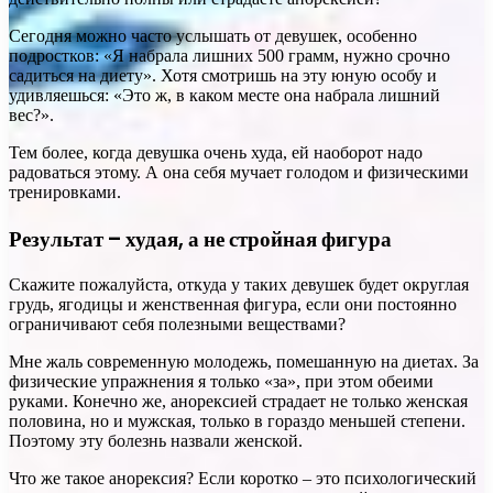
Сегодня можно часто услышать от девушек, особенно
подростков: «Я набрала лишних 500 грамм, нужно срочно
садиться на диету». Хотя смотришь на эту юную особу и
удивляешься: «Это ж, в каком месте она набрала лишний
вес?».
Тем более, когда девушка очень худа, ей наоборот надо
радоваться этому. А она себя мучает голодом и физическими
тренировками.
Результат – худая, а не стройная фигура
Скажите пожалуйста, откуда у таких девушек будет округлая
грудь, ягодицы и женственная фигура, если они постоянно
ограничивают себя полезными веществами?
Мне жаль современную молодежь, помешанную на диетах. За
физические упражнения я только «за», при этом обеими
руками. Конечно же, анорексией страдает не только женская
половина, но и мужская, только в гораздо меньшей степени.
Поэтому эту болезнь назвали женской.
Что же такое анорексия? Если коротко – это психологический