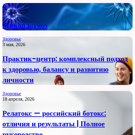
Здоровье
27 мая, 2026
Микоплазмоз
Здоровье
3 мая, 2026
Практик-центр: комплексный подход
к здоровью, балансу и развитию
личности
Здоровье
18 апреля, 2026
Релатокс — российский ботокс:
отличия и результаты | Полное
руководство