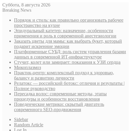
Суббота, 8 августа 2026
Breaking News
Порядок и стиль: как правильно организовать рабочее
пространство на кухне
Эпидуральный катетер: назначение, особенности
применения и роль в современной анестезиологии
Заказать цветы для мамы: как выбрать букет, который
подарит искренние эмоции
Платформенные СУБД: роль систем управления базами
данных в современной ИТ-инфраструктуре
Стучит, колет или замирает: показания к УЗИ сердца
Микоплазмоз
Практик-центр: комплексный подход к здоровью,
балансу и развитию личности
Релатокс — российский ботокс: отличия и результаты |
Полное руководство
Пересадка волос: современные методы, этапы
процедуры и особенности восстановления
Поведенческие метрики: скрытый двигатель
современного SEO-продвижения
Sidebar
Random Article
Log In