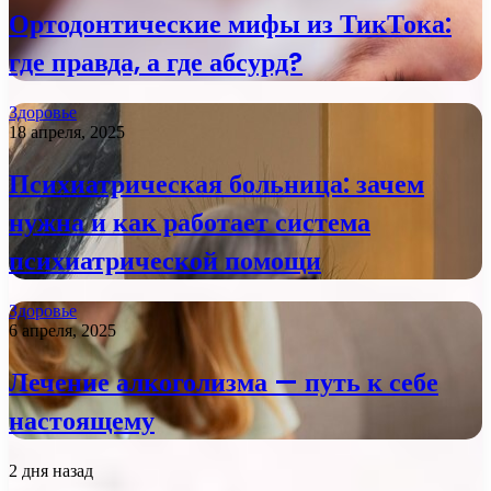
Ортодонтические мифы из ТикТока:
где правда, а где абсурд?
Здоровье
18 апреля, 2025
Психиатрическая больница: зачем
нужна и как работает система
психиатрической помощи
Здоровье
6 апреля, 2025
Лечение алкоголизма — путь к себе
настоящему
2 дня назад