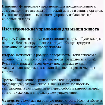
Выполняя физические упражнения для похудения живота,
сразу выполните две задачи: плоский живот и защита органов.
Нужно всегда помнить о своем здоровье, избавляясь от
жировых складок.
Изометрические упражнения для мышц живота
Первое.
Садимся на стул или становимся прямо. Руки кладем
на пояс. Делаем скручивание корпуса. Концентрируем
внимание на мышцах пресса живота.
Второе.
Ложимся на ровную поверхность. Ноги сгибаем в
коленях. Ступни полностью касаются поверхности (пола).
Руки вытягиваем вперед между ног. Тянемся руками
максимально вперед, как можно больше напрягая мышцы
живота.
Третье.
Положение верхней части тела подобно
предыдущему упражнению. Нижняя часть полностью
выпрямлена. Руки поднимаем перед собой и тянемся вперед –
точно так же как и в предыдущем упражнении.
Четвертое.
Ложимся на ровную поверхность. Ноги сгибаем в
коленях. Ступни полностью касаются поверхности (пола).