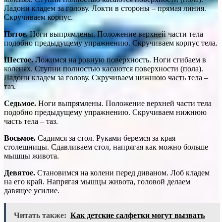
Ладони кладем за голову. Локти в стороны – прямая линия.
Скручиваем корпус.
Пятое.
Ноги выпрямлены. Положение верхней части тела
подобно предыдущему упражнению. Скручиваем корпус тела.
Шестое.
Ложимся на ровную поверхность. Ноги сгибаем в
коленях. Ступни полностью касаются поверхности (пола).
Ладони кладем за голову. Скручиваем нижнюю часть тела –
таз.
Седьмое.
Ноги выпрямлены. Положение верхней части тела
подобно предыдущему упражнению. Скручиваем нижнюю
часть тела – таз.
Восьмое.
Садимся за стол. Руками беремся за края
столешницы. Сдавливаем стол, напрягая как можно больше
мышцы живота.
Девятое.
Становимся на колени перед диваном. Лоб кладем
на его край. Напрягая мышцы живота, головой делаем
давящее усилие.
Читать также:
Как детские салфетки могут вызвать