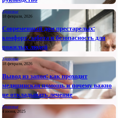
Здоровье
18 февраля, 2026
Современный дом престарелых:
комфорт, забота и безопасность для
пожилых людей
Здоровье
18 февраля, 2026
Вывод из запоя: как проходит
медицинская помощь и почему важно
не откладывать лечение
Здоровье
4 июня, 2025