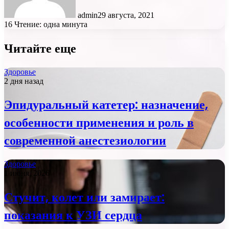
admin
29 августа, 2021
16
Чтение: одна минута
Читайте еще
Здоровье
2 дня назад
Эпидуральный катетер: назначение,
особенности применения и роль в
современной анестезиологии
Здоровье
1 июня, 2026
Стучит, колет или замирает:
показания к УЗИ сердца