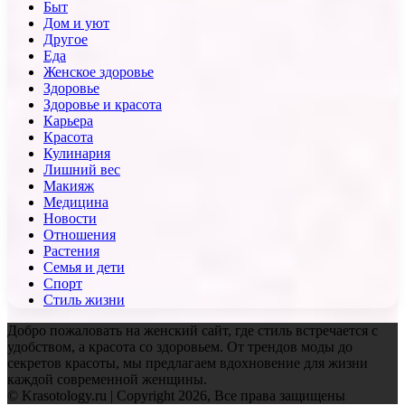
Быт
Дом и уют
Другое
Еда
Женское здоровье
Здоровье
Здоровье и красота
Карьера
Красота
Кулинария
Лишний вес
Макияж
Медицина
Новости
Отношения
Растения
Семья и дети
Спорт
Стиль жизни
Добро пожаловать на женский сайт, где стиль встречается с
удобством, а красота со здоровьем. От трендов моды до
секретов красоты, мы предлагаем вдохновение для жизни
каждой современной женщины.
© Krasotology.ru | Copyright 2026, Все права защищены