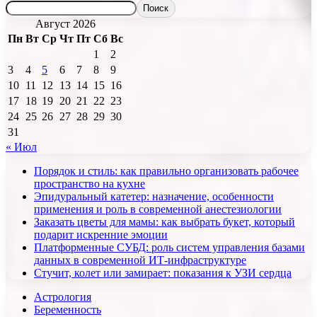
Поиск
Август 2026
Пн
Вт
Ср
Чт
Пт
Сб
Вс
1
2
3
4
5
6
7
8
9
10
11
12
13
14
15
16
17
18
19
20
21
22
23
24
25
26
27
28
29
30
31
« Июл
Порядок и стиль: как правильно организовать рабочее
пространство на кухне
Эпидуральный катетер: назначение, особенности
применения и роль в современной анестезиологии
Заказать цветы для мамы: как выбрать букет, который
подарит искренние эмоции
Платформенные СУБД: роль систем управления базами
данных в современной ИТ-инфраструктуре
Стучит, колет или замирает: показания к УЗИ сердца
Астрология
Беременность