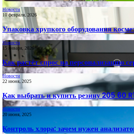
Новости
10 февраля, 2026
Упаковка хрупкого оборудования косме
Новости
15 января, 2026
Как растёт спрос на персонализацию се
Новости
22 июня, 2025
Как выбрать и купить резину 205 60 R1
Новости
20 июня, 2025
Контроль хлора: зачем нужен анализато