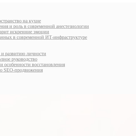
остранство на кухне
ния и роль в современной анестезиологии
дарит искренние эмоции
анных в современной ИТ-инфраструктуре
у и развитию личности
олное руководство
 и особенности восстановления
го SEO-продвижения