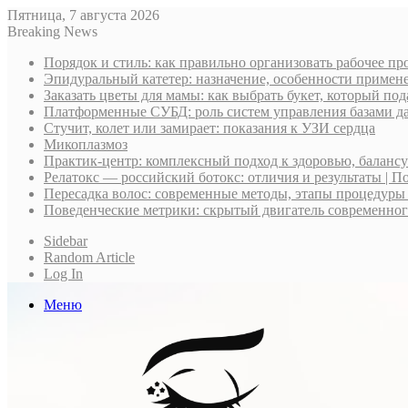
Пятница, 7 августа 2026
Breaking News
Порядок и стиль: как правильно организовать рабочее пр
Эпидуральный катетер: назначение, особенности примене
Заказать цветы для мамы: как выбрать букет, который по
Платформенные СУБД: роль систем управления базами д
Стучит, колет или замирает: показания к УЗИ сердца
Микоплазмоз
Практик-центр: комплексный подход к здоровью, баланс
Релатокс — российский ботокс: отличия и результаты | П
Пересадка волос: современные методы, этапы процедуры
Поведенческие метрики: скрытый двигатель современно
Sidebar
Random Article
Log In
Меню