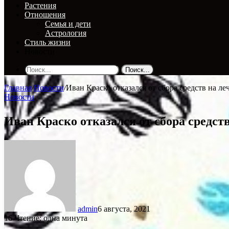
Растения
Отношения
Семья и дети
Астрология
Стиль жизни
Новости
Поиск...
Главная
/
Новости
/
Иван Краско отказался от сбора средств на ле
Новости
Иван Краско отказался от сбора средст
admin
6 августа, 2021
16
Чтение: одна минута