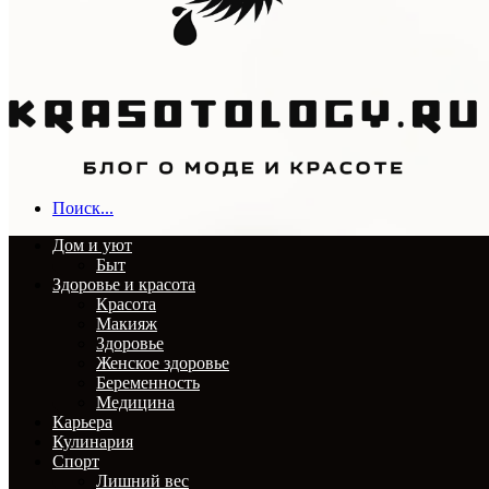
Поиск...
Дом и уют
Быт
Здоровье и красота
Красота
Макияж
Здоровье
Женское здоровье
Беременность
Медицина
Карьера
Кулинария
Спорт
Лишний вес