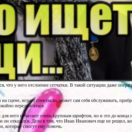
я, что у него отслоение сетчатки. В такой ситуации даже опера
на сцене, играет спектакли, может сам себя обслуживать, прибр
окойно передвигаться.
ты для него печатают очень крупным шрифтом, но и это до конца
и он отказался. Дело в том, что Иван Иванович еще не решил, ко
и, которые смогут ему помочь.