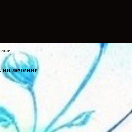
чение
в на лечение