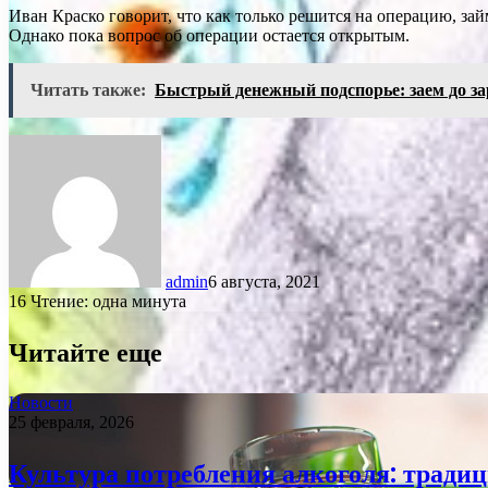
Иван Краско говорит, что как только решится на операцию, зай
Однако пока вопрос об операции остается открытым.
Читать также:
Быстрый денежный подспорье: заем до з
admin
6 августа, 2021
16
Чтение: одна минута
Читайте еще
Новости
25 февраля, 2026
Культура потребления алкоголя: традиц