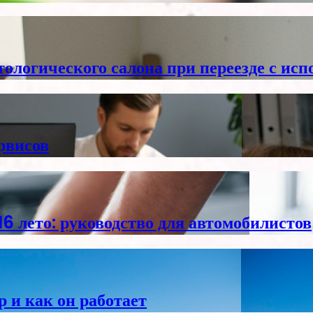
тологического салона при переезде с ис
рвисов
6 лето: руководство для автомобилистов
р и как он работает