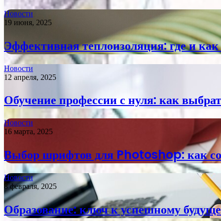
Новости
19 июня, 2025
Эффективная теплоизоляция: где и как
Новости
12 апреля, 2025
Обучение профессии с нуля: как выбрат
Новости
16 марта, 2025
Выбор шрифтов для Photoshop: как со
Новости
8 февраля, 2025
Образование: ключ к успешному будущ