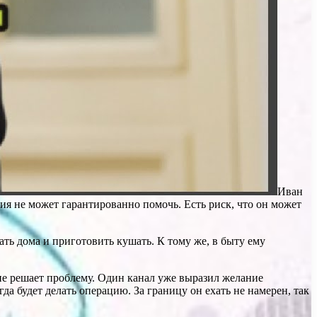
Иван
ция не может гарантированно помочь. Есть риск, что он может
ать дома и приготовить кушать. К тому же, в быту ему
 не решает проблему. Один канал уже выразил желание
гда будет делать операцию. За границу он ехать не намерен, так