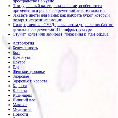
пространство на кухне
Эпидуральный катетер: назначение, особенности
применения и роль в современной анестезиологии
Заказать цветы для мамы: как выбрать букет, который
подарит искренние эмоции
Платформенные СУБД: роль систем управления базами
данных в современной ИТ-инфраструктуре
Стучит, колет или замирает: показания к УЗИ сердца
Астрология
Беременность
Быт
Дом и уют
Другое
Еда
Женское здоровье
Здоровье
Здоровье и красота
Карьера
Красота
Кулинария
Лишний вес
Макияж
Медицина
Новости