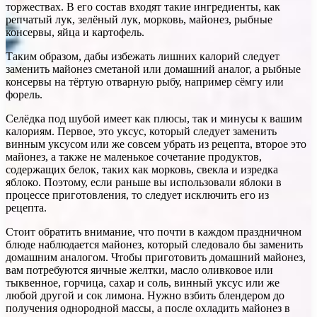
торжествах. В его состав входят такие ингредиенты, как
репчатый лук, зелёный лук, морковь, майонез, рыбные
консервы, яйца и картофель.
Таким образом, дабы избежать лишних калорий следует
заменить майонез сметаной или домашний аналог, а рыбные
консервы на тёртую отварную рыбу, например сёмгу или
форель.
Селёдка под шубой имеет как плюсы, так и минусы к вашим
калориям. Первое, это уксус, который следует заменить
винным уксусом или же совсем убрать из рецепта, второе это
майонез, а также не маленькое сочетание продуктов,
содержащих белок, таких как морковь, свекла и изредка
яблоко. Поэтому, если раньше вы использовали яблоки в
процессе приготовления, то следует исключить его из
рецепта.
Стоит обратить внимание, что почти в каждом праздничном
блюде наблюдается майонез, который следовало бы заменить
домашним аналогом. Чтобы приготовить домашний майонез,
вам потребуются яичные желтки, масло оливковое или
тыквенное, горчица, сахар и соль, винный уксус или же
любой другой и сок лимона. Нужно взбить блендером до
получения однородной массы, а после охладить майонез в