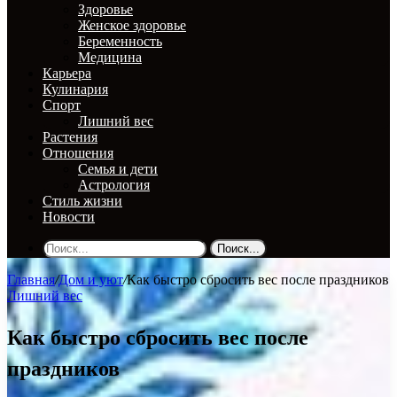
Здоровье
Женское здоровье
Беременность
Медицина
Карьера
Кулинария
Спорт
Лишний вес
Растения
Отношения
Семья и дети
Астрология
Стиль жизни
Новости
Поиск...
Главная
/
Дом и уют
/
Как быстро сбросить вес после праздников
Лишний вес
Как быстро сбросить вес после
праздников