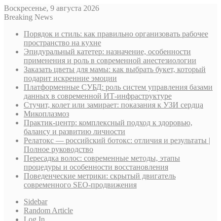
Воскресенье, 9 августа 2026
Breaking News
Порядок и стиль: как правильно организовать рабочее
пространство на кухне
Эпидуральный катетер: назначение, особенности
применения и роль в современной анестезиологии
Заказать цветы для мамы: как выбрать букет, который
подарит искренние эмоции
Платформенные СУБД: роль систем управления базами
данных в современной ИТ-инфраструктуре
Стучит, колет или замирает: показания к УЗИ сердца
Микоплазмоз
Практик-центр: комплексный подход к здоровью,
балансу и развитию личности
Релатокс — российский ботокс: отличия и результаты |
Полное руководство
Пересадка волос: современные методы, этапы
процедуры и особенности восстановления
Поведенческие метрики: скрытый двигатель
современного SEO-продвижения
Sidebar
Random Article
Log In