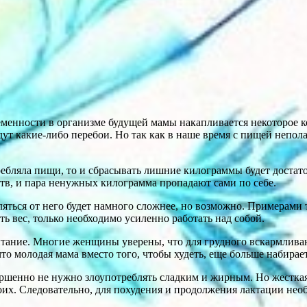
менности в организме будущей мамы накапливается некоторое ко
ут какие-либо перебои. Но так как в наше время с пищей неполад
бляла пищи, то и сбрасывать лишние килограммы будет достато
ств, и пара ненужных килограмма пропадают сами по себе.
вляться от него будет намного сложнее, но возможно. Примерами 
ь вес, только необходимо усиленно работать над собой.
питание. Многие женщины уверены, что для грудного вскармлива
о молодая мама вместо того, чтобы худеть, еще больше набирает
ршенно не нужно злоупотреблять сладким и жирным. Но жесткая 
воих. Следовательно, для похудения и продолжения лактации нео