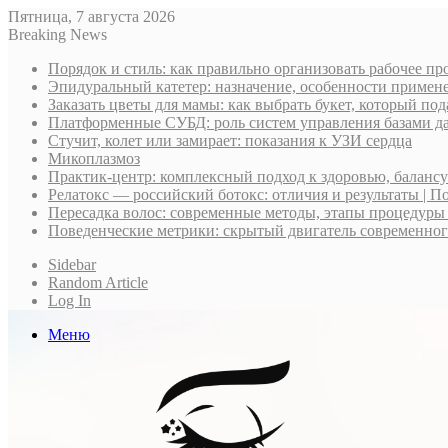
Пятница, 7 августа 2026
Breaking News
Порядок и стиль: как правильно организовать рабочее пр
Эпидуральный катетер: назначение, особенности примене
Заказать цветы для мамы: как выбрать букет, который по
Платформенные СУБД: роль систем управления базами д
Стучит, колет или замирает: показания к УЗИ сердца
Микоплазмоз
Практик-центр: комплексный подход к здоровью, баланс
Релатокс — российский ботокс: отличия и результаты | П
Пересадка волос: современные методы, этапы процедуры
Поведенческие метрики: скрытый двигатель современно
Sidebar
Random Article
Log In
Меню