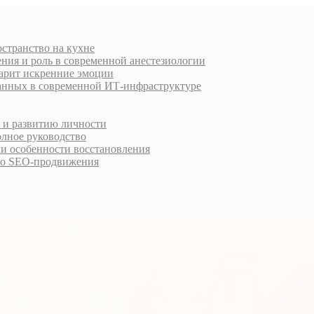
остранство на кухне
ния и роль в современной анестезиологии
дарит искренние эмоции
анных в современной ИТ-инфраструктуре
у и развитию личности
олное руководство
 и особенности восстановления
го SEO-продвижения