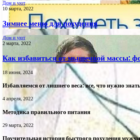
Дом и уют
10 марта, 2022
Зимнее меню для похудения
Дом и уют
2 марта, 2022
Как избавиться от мышечной массы: фо
18 июня, 2024
Избавляемся от лишнего веса: все, что нужно знат
4 апреля, 2022
Методика правильного питания
29 марта, 2022
Поучительная история быстрого похудения мужч