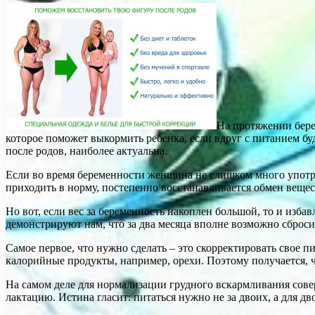
На протяжении бере
которое поможет выкормить ребенка, если вдруг с питанием буд
после родов, наиболее актуальна.
Если во время беременности женщина не слишком много употре
приходить в норму, постепенно восстанавливается обмен веще
Но вот, если вес за беременность накоплен большой, то и изба
демонстрируют нам, что за два месяца вполне возможно сбросит
Самое первое, что нужно сделать – это скорректировать свое 
калорийные продукты, например, орехи. Поэтому получается, чт
На самом деле для нормализации грудного вскармливания сове
лактацию. Истина гласит: питаться нужно не за двоих, а для д