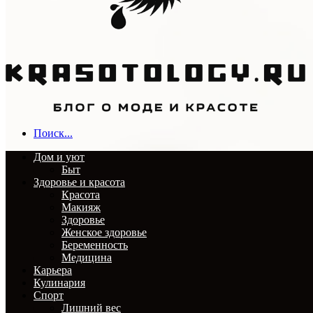
Поиск...
Дом и уют
Быт
Здоровье и красота
Красота
Макияж
Здоровье
Женское здоровье
Беременность
Медицина
Карьера
Кулинария
Спорт
Лишний вес