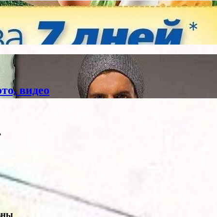
то, видео
ь
ины