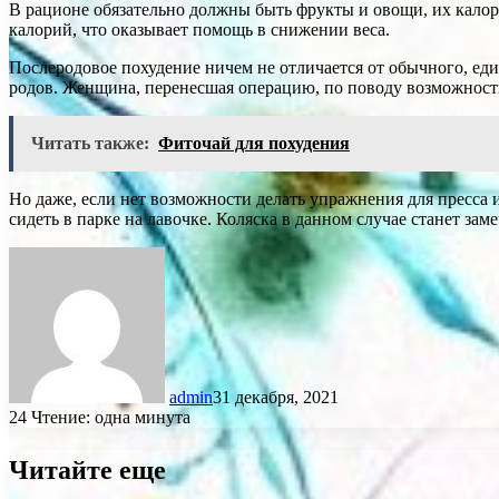
В рационе обязательно должны быть фрукты и овощи, их калор
калорий, что оказывает помощь в снижении веса.
Послеродовое похудение ничем не отличается от обычного, еди
родов. Женщина, перенесшая операцию, по поводу возможности
Читать также:
Фиточай для похудения
Но даже, если нет возможности делать упражнения для пресса и
сидеть в парке на лавочке. Коляска в данном случае станет з
admin
31 декабря, 2021
24
Чтение: одна минута
Читайте еще