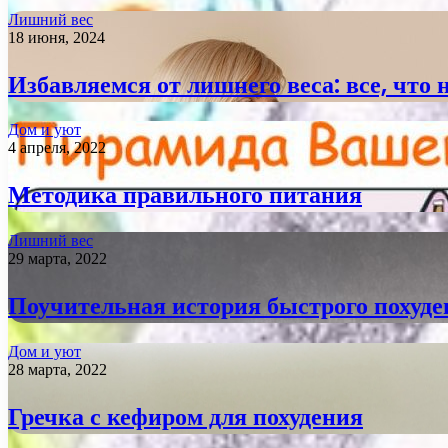
Лишний вес
18 июня, 2024
Избавляемся от лишнего веса: все, что 
Дом и уют
4 апреля, 2022
Методика правильного питания
Лишний вес
29 марта, 2022
Поучительная история быстрого похуд
Дом и уют
28 марта, 2022
Гречка с кефиром для похудения