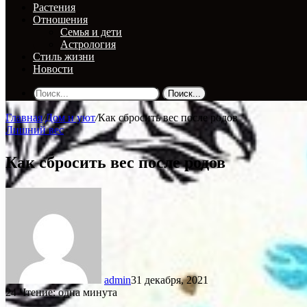
Растения
Отношения
Семья и дети
Астрология
Стиль жизни
Новости
Поиск...
Главная
/
Дом и уют
/
Как сбросить вес после родов
Лишний вес
Как сбросить вес после родов
admin
31 декабря, 2021
24
Чтение: одна минута