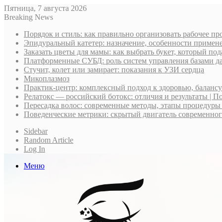
Пятница, 7 августа 2026
Breaking News
Порядок и стиль: как правильно организовать рабочее пр
Эпидуральный катетер: назначение, особенности примене
Заказать цветы для мамы: как выбрать букет, который по
Платформенные СУБД: роль систем управления базами д
Стучит, колет или замирает: показания к УЗИ сердца
Микоплазмоз
Практик-центр: комплексный подход к здоровью, баланс
Релатокс — российский ботокс: отличия и результаты | П
Пересадка волос: современные методы, этапы процедуры
Поведенческие метрики: скрытый двигатель современно
Sidebar
Random Article
Log In
Меню