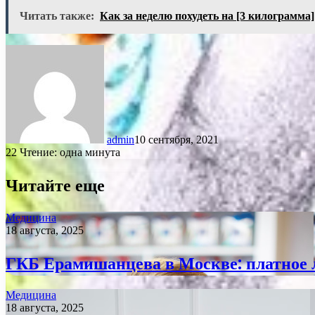
Читать также:
Как за неделю похудеть на [3 килограмма]
admin
10 сентября, 2021
22
Чтение: одна минута
Читайте еще
Медицина
18 августа, 2025
ГКБ Ерамишанцева в Москве: платное 
Медицина
18 августа, 2025