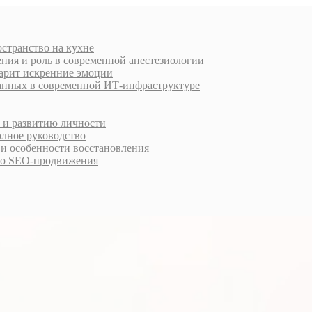
остранство на кухне
ния и роль в современной анестезиологии
дарит искренние эмоции
анных в современной ИТ-инфраструктуре
у и развитию личности
олное руководство
 и особенности восстановления
го SEO-продвижения