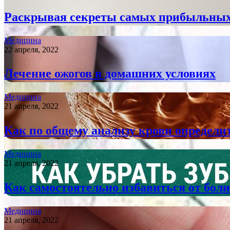
Раскрывая секреты самых прибыльных 
Медицина
22 апреля, 2022
Лечение ожогов в домашних условиях
Медицина
21 апреля, 2022
Как по общему анализу крови определи
Медицина
21 апреля, 2022
Как самостоятельно избавиться от боли
Медицина
21 апреля, 2022