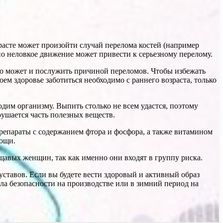
расте может произойти случай перелома костей (например
дно неловкое движение может привести к серьезному перелому.
что может и послужить причиной переломов. Чтобы избежать
ем здоровье заботиться необходимо с раннего возраста, только
дим организму. Выпить столько не всем удастся, поэтому
рушается часть полезных веществ.
епараты с содержанием фтора и фосфора, а также витамином
вощи.
щавых женщин, так как именно они входят в группу риска.
ставов. Если вы будете вести здоровый и активный образ
ила безопасности на производстве или в зимний период на