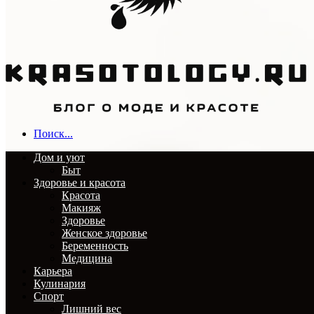
Поиск...
Дом и уют
Быт
Здоровье и красота
Красота
Макияж
Здоровье
Женское здоровье
Беременность
Медицина
Карьера
Кулинария
Спорт
Лишний вес