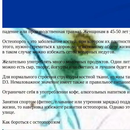
падение или производственная травма). Женщинам в 45-50 лет 
Остеопороз – это заболевание костей, при котором их плотнос
этого, нужно стремиться к здоровому и активному образу жизни
в таком случае можно избежать сетей коварных недугов.
Желательно употреблять много молочных продуктов. Один литр
можно есть сыр, творог, йогурты или сметану, и лучшим будет 
Для нормального строения структуры костной ткани, нужны т
D3. Немаловажное значение имеет также и правильное питание
Ограничьте себя в употреблении кофе, алкогольных напитков 
Занятия спортом (фитнес, плавание или утренняя зарядка) по
жизни, то наверняка избежите развития остеопороза. Однако эт
улице.
Как бороться с остеопорозом