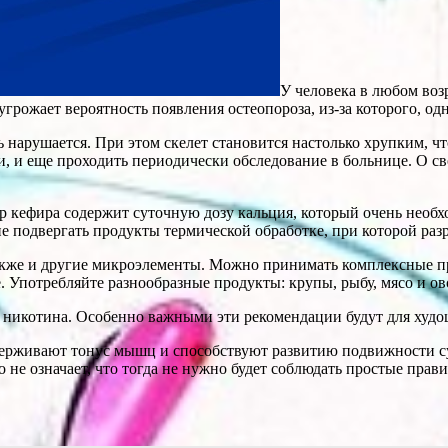
У человека в любом воз
угрожает вероятность появления остеопороза, из-за которого, о
ть нарушается. При этом скелет становится настолько хрупким, 
, и еще проходить периодически обследование в больнице. О сво
 кефира содержит суточную дозу кальция, который очень необхо
не подвергать продукты термической обработке, при которой раз
акже и другие микроэлементы. Можно принимать комплексные пр
. Употребляйте разнообразные продукты: крупы, рыбу, мясо и о
и никотина. Особенно важными эти рекомендации будут для худо
ддерживают тонус мышц и способствуют развитию подвижности су
о не означает, что тогда не нужно будет соблюдать простые прав