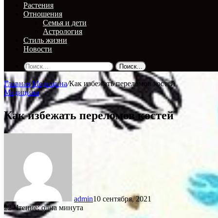
Растения
Отношения
Семья и дети
Астрология
Стиль жизни
Новости
Поиск...
Главная
/
Медицина
/
Как избежать переломов костей
Медицина
Как избежать переломов костей
admin
10 сентября, 2021
22
Чтение: одна минута