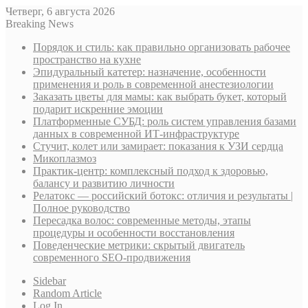
Четверг, 6 августа 2026
Breaking News
Порядок и стиль: как правильно организовать рабочее
пространство на кухне
Эпидуральный катетер: назначение, особенности
применения и роль в современной анестезиологии
Заказать цветы для мамы: как выбрать букет, который
подарит искренние эмоции
Платформенные СУБД: роль систем управления базами
данных в современной ИТ-инфраструктуре
Стучит, колет или замирает: показания к УЗИ сердца
Микоплазмоз
Практик-центр: комплексный подход к здоровью,
балансу и развитию личности
Релатокс — российский ботокс: отличия и результаты |
Полное руководство
Пересадка волос: современные методы, этапы
процедуры и особенности восстановления
Поведенческие метрики: скрытый двигатель
современного SEO-продвижения
Sidebar
Random Article
Log In