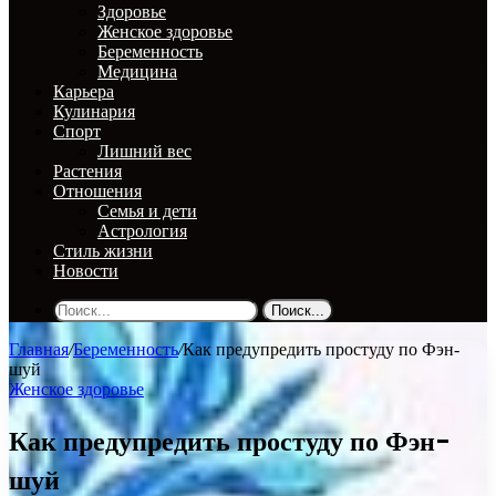
Здоровье
Женское здоровье
Беременность
Медицина
Карьера
Кулинария
Спорт
Лишний вес
Растения
Отношения
Семья и дети
Астрология
Стиль жизни
Новости
Поиск...
Главная
/
Беременность
/
Как предупредить простуду по Фэн-
шуй
Женское здоровье
Как предупредить простуду по Фэн-
шуй