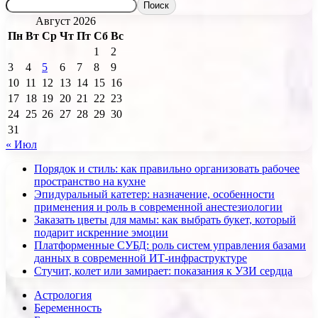
Поиск
Август 2026
Пн
Вт
Ср
Чт
Пт
Сб
Вс
1
2
3
4
5
6
7
8
9
10
11
12
13
14
15
16
17
18
19
20
21
22
23
24
25
26
27
28
29
30
31
« Июл
Порядок и стиль: как правильно организовать рабочее
пространство на кухне
Эпидуральный катетер: назначение, особенности
применения и роль в современной анестезиологии
Заказать цветы для мамы: как выбрать букет, который
подарит искренние эмоции
Платформенные СУБД: роль систем управления базами
данных в современной ИТ-инфраструктуре
Стучит, колет или замирает: показания к УЗИ сердца
Астрология
Беременность