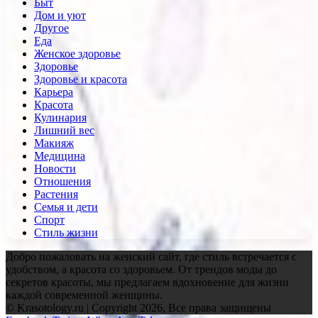
Быт
Дом и уют
Другое
Еда
Женское здоровье
Здоровье
Здоровье и красота
Карьера
Красота
Кулинария
Лишний вес
Макияж
Медицина
Новости
Отношения
Растения
Семья и дети
Спорт
Стиль жизни
Добро пожаловать на женский сайт, где стиль встречается с
удобством, а красота со здоровьем. От трендов моды до
секретов красоты, мы предлагаем вдохновение для жизни
каждой современной женщины.
© Krasotology.ru | Copyright 2026, Все права защищены