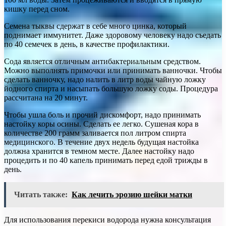
кишку перед сном.
Семена тыквы сдержат в себе много цинка, который
поднимает иммунитет. Даже здоровому человеку надо съедать
по 40 семечек в день, в качестве профилактики.
Сода является отличным антибактериальным средством.
Можно выполнять примочки или принимать ванночки. Чтобы
сделать ванночку, надо налить в литр воды чайную ложку
йодного спирта и насыпать большую ложку соды. Процедура
рассчитана на 20 минут.
Чтобы ушла боль и прочий дискомфорт, надо принимать
настойку коры осины. Сделать ее легко. Сушеная кора в
количестве 200 грамм заливается пол литром спирта
медицинского. В течение двух недель будущая настойка
должна хранится в темном месте. Далее настойку надо
процедить и по 40 капель принимать перед едой трижды в
день.
Читать также:
Как лечить эрозию шейки матки
Для использования перекиси водорода нужна консультация