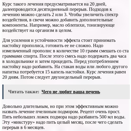
Курс такого лечения предусматривается на 20 дней,
далеепроводится десятидневный перерыв. Подходов к
лечению можно сделать 2 или 3. Чтобы увеличить спектр
воздействия, в свечи можно добавить дополнительные
компоненты. Например, масло облепихи, тонизирующе
воздействует на организм в целом.
Для усиления и устойчивости эффекта стоит принимать
настойку прополиса, готовить ее не сложно. Надо
измельченный прополис в количестве 10 грамм смешать со ста
граммами спирта. После этого смесь надо подержать два часа
в холодильнике и затем процедить. Перед употреблением
настойку надо разбавить. На стакан воды или любого другого
напитка потребуется 15 капель настойки. Курс лечения равен
20 дням. Потом следует двухнедельный перерыв.
Читать также:
Чего не любит ваша печень
Довольно длительным, но при этом эффективным можно
назвать лечение пчелиным подмором. Рецепт очень прост.
Пять небольших ложек подмора надо разбавить 500 мл воды.
Эту «микстуру» надо пить целый месяц, после чего сделать
перерыв в 6 месяцев.