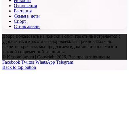
Новости
Отношения
Растения
Семья и дети
Спорт
Стиль жизни
Добро пожаловать на женский сайт, где стиль встречается с
удобством, а красота со здоровьем. От трендов моды до
секретов красоты, мы предлагаем вдохновение для жизни
каждой современной женщины.
© Krasotology.ru | Copyright 2026, Все права защищены
Facebook
Twitter
WhatsApp
Telegram
Back to top button