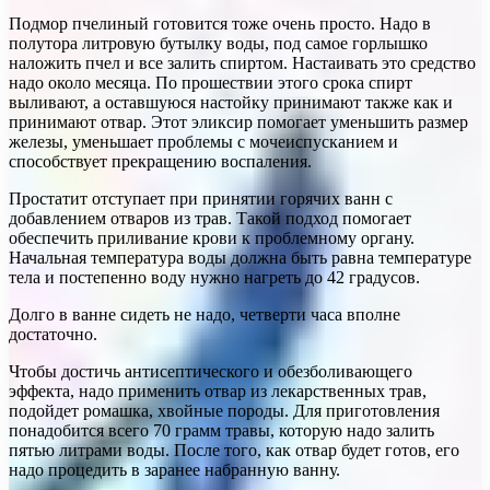
Подмор пчелиный готовится тоже очень просто. Надо в
полутора литровую бутылку воды, под самое горлышко
наложить пчел и все залить спиртом. Настаивать это средство
надо около месяца. По прошествии этого срока спирт
выливают, а оставшуюся настойку принимают также как и
принимают отвар. Этот эликсир помогает уменьшить размер
железы, уменьшает проблемы с мочеиспусканием и
способствует прекращению воспаления.
Простатит отступает при принятии горячих ванн с
добавлением отваров из трав. Такой подход помогает
обеспечить приливание крови к проблемному органу.
Начальная температура воды должна быть равна температуре
тела и постепенно воду нужно нагреть до 42 градусов.
Долго в ванне сидеть не надо, четверти часа вполне
достаточно.
Чтобы достичь антисептического и обезболивающего
эффекта, надо применить отвар из лекарственных трав,
подойдет ромашка, хвойные породы. Для приготовления
понадобится всего 70 грамм травы, которую надо залить
пятью литрами воды. После того, как отвар будет готов, его
надо процедить в заранее набранную ванну.