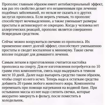
Прополис главным образом имеет антибактериальный эффект,
как раз это свойство делает его незаменимым при лечении
подобных заболеваний, но нельзя не сказать и о других
заслугах прополиса. Если верить ученым, то прополис
способствует мочевыделению, а также уменьшает размеры
простаты и активизирует ее секрецию. Когда у человека нет
аллергических реакций, прополис является совершенно
безвредным средством.
Сейчас можно вооружиться свечами из прополиса. Их
применение имеет долгий эффект, способствует уменьшению
простаты и сводит воспаление к минимуму. Такие свечи
вполне подходят для домашнего лечения.
Самым легким в приготовлении считается настойка
прополиса на спирту. Для ее изготовления потребуется по 10
грамм этих компонентов, смесь надо выдержать в темном
месте 10 дней. Далее надо выпарить средство таким образом,
чтобы спирт из него исчез. Теперь надо к остаткам средства
добавить 20 грамм любого животного жира. Компоненты
перемешать при помощи нагревания на водяной бане. При
остывании массы из нее надо слепить свечки, которые
аккуратно завернуть в фольгу, после поместить в
холодильник.