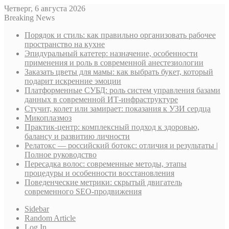
Четверг, 6 августа 2026
Breaking News
Порядок и стиль: как правильно организовать рабочее
пространство на кухне
Эпидуральный катетер: назначение, особенности
применения и роль в современной анестезиологии
Заказать цветы для мамы: как выбрать букет, который
подарит искренние эмоции
Платформенные СУБД: роль систем управления базами
данных в современной ИТ-инфраструктуре
Стучит, колет или замирает: показания к УЗИ сердца
Микоплазмоз
Практик-центр: комплексный подход к здоровью,
балансу и развитию личности
Релатокс — российский ботокс: отличия и результаты |
Полное руководство
Пересадка волос: современные методы, этапы
процедуры и особенности восстановления
Поведенческие метрики: скрытый двигатель
современного SEO-продвижения
Sidebar
Random Article
Log In