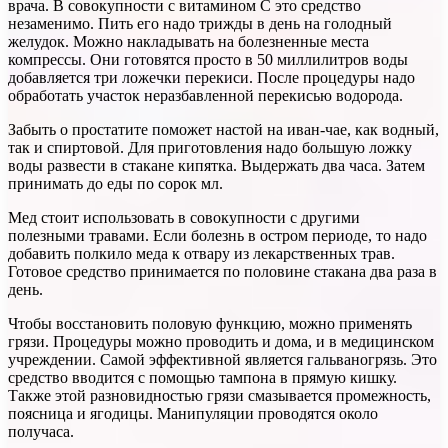
врача. В совокупности с витамином С это средство
незаменимо. Пить его надо трижды в день на голодный
желудок. Можно накладывать на болезненные места
компрессы. Они готовятся просто в 50 миллилитров воды
добавляется три ложечки перекиси. После процедуры надо
обработать участок неразбавленной перекисью водорода.
Забыть о простатите поможет настой на иван-чае, как водный,
так и спиртовой. Для приготовления надо большую ложку
воды развести в стакане кипятка. Выдержать два часа. Затем
принимать до еды по сорок мл.
Мед стоит использовать в совокупности с другими
полезными травами. Если болезнь в остром периоде, то надо
добавить полкило меда к отвару из лекарственных трав.
Готовое средство принимается по половине стакана два раза в
день.
Чтобы восстановить половую функцию, можно применять
грязи. Процедуры можно проводить и дома, и в медицинском
учреждении. Самой эффективной является гальваногрязь. Это
средство вводится с помощью тампона в прямую кишку.
Также этой разновидностью грязи смазывается промежность,
поясница и ягодицы. Манипуляции проводятся около
получаса.