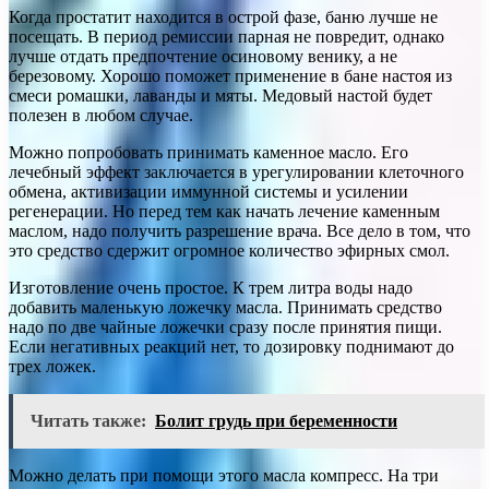
Когда простатит находится в острой фазе, баню лучше не
посещать. В период ремиссии парная не повредит, однако
лучше отдать предпочтение осиновому венику, а не
березовому. Хорошо поможет применение в бане настоя из
смеси ромашки, лаванды и мяты. Медовый настой будет
полезен в любом случае.
Можно попробовать принимать каменное масло. Его
лечебный эффект заключается в урегулировании клеточного
обмена, активизации иммунной системы и усилении
регенерации. Но перед тем как начать лечение каменным
маслом, надо получить разрешение врача. Все дело в том, что
это средство сдержит огромное количество эфирных смол.
Изготовление очень простое. К трем литра воды надо
добавить маленькую ложечку масла. Принимать средство
надо по две чайные ложечки сразу после принятия пищи.
Если негативных реакций нет, то дозировку поднимают до
трех ложек.
Читать также:
Болит грудь при беременности
Можно делать при помощи этого масла компресс. На три