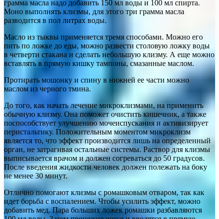
грамма масла надо добавить 150 мл воды и 100 мл спирта.
Моно выполнять клизмы, для этого три грамма масла
разводится в пол литрах воды.
Масло из тыквы применяется тремя способами. Можно его
пить по ложке до еды, можно развести столовую ложку воды
в четверти стакана и сделать небольшую клизму. А еще можно
вставлять в прямую кишку тампоны, смазанные маслом.
Протирать мошонку и спину в нижней ее части можно
маслом из черного тмина.
До того, как начать лечение микроклизмами, на применить
обычную клизму. Она поможет очистить кишечник, а также
поспособствует улучшению мочеиспускания и активизирует
перистальтику. Положительным моментом микроклизм
является то, что эффект производится лишь на определенный
орган, не затрагивая остальные системы. Раствор для клизмы
выписывается врачом и должен согреваться до 50 градусов.
После введения жидкости человек должен полежать на боку
не менее 30 минут.
Отлично помогают клизмы с ромашковым отваром, так как
идет борьба с воспалением. Чтобы усилить эффект, можно
добавить мед. Пара больших ложек ромашки разбавляются
100 мл воды. Затем процеживаются и вводятся в прямую