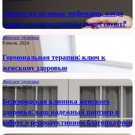
Анализ на половые инфекции, когда
сдавать и какие методы существуют?
Женское здоровье
9 июля, 2024
Гормональная терапия: ключ к
женскому здоровью
Женское здоровье
10 июня, 2024
Белгородская клиника женского
здоровья: ваш надежный партнер в
заботе о репродуктивном благополучии