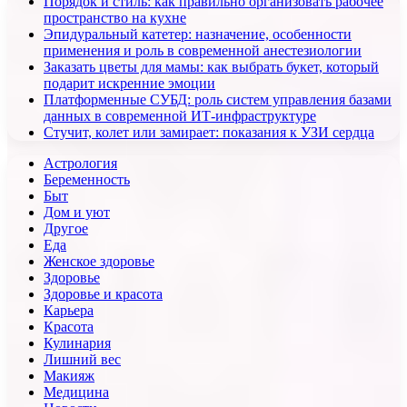
Порядок и стиль: как правильно организовать рабочее
пространство на кухне
Эпидуральный катетер: назначение, особенности
применения и роль в современной анестезиологии
Заказать цветы для мамы: как выбрать букет, который
подарит искренние эмоции
Платформенные СУБД: роль систем управления базами
данных в современной ИТ-инфраструктуре
Стучит, колет или замирает: показания к УЗИ сердца
Астрология
Беременность
Быт
Дом и уют
Другое
Еда
Женское здоровье
Здоровье
Здоровье и красота
Карьера
Красота
Кулинария
Лишний вес
Макияж
Медицина