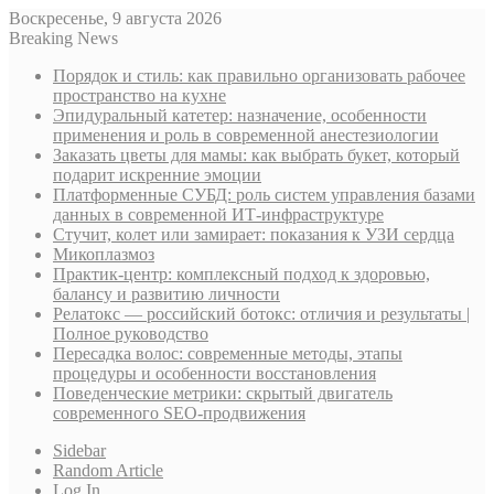
Воскресенье, 9 августа 2026
Breaking News
Порядок и стиль: как правильно организовать рабочее
пространство на кухне
Эпидуральный катетер: назначение, особенности
применения и роль в современной анестезиологии
Заказать цветы для мамы: как выбрать букет, который
подарит искренние эмоции
Платформенные СУБД: роль систем управления базами
данных в современной ИТ-инфраструктуре
Стучит, колет или замирает: показания к УЗИ сердца
Микоплазмоз
Практик-центр: комплексный подход к здоровью,
балансу и развитию личности
Релатокс — российский ботокс: отличия и результаты |
Полное руководство
Пересадка волос: современные методы, этапы
процедуры и особенности восстановления
Поведенческие метрики: скрытый двигатель
современного SEO-продвижения
Sidebar
Random Article
Log In