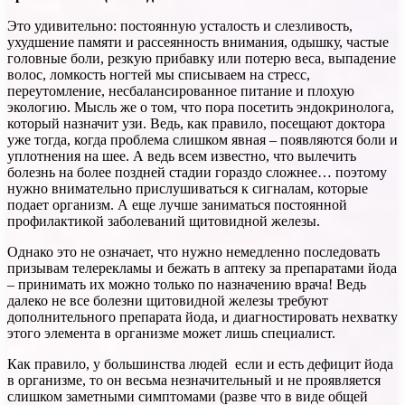
Это удивительно: постоянную усталость и слезливость,
ухудшение памяти и рассеянность внимания, одышку, частые
головные боли, резкую прибавку или потерю веса, выпадение
волос, ломкость ногтей мы списываем на стресс,
переутомление, несбалансированное питание и плохую
экологию. Мысль же о том, что пора посетить эндокринолога,
который назначит узи. Ведь, как правило, посещают доктора
уже тогда, когда проблема слишком явная – появляются боли и
уплотнения на шее. А ведь всем известно, что вылечить
болезнь на более поздней стадии гораздо сложнее… поэтому
нужно внимательно прислушиваться к сигналам, которые
подает организм. А еще лучше заниматься постоянной
профилактикой заболеваний щитовидной железы.
Однако это не означает, что нужно немедленно последовать
призывам телерекламы и бежать в аптеку за препаратами йода
– принимать их можно только по назначению врача! Ведь
далеко не все болезни щитовидной железы требуют
дополнительного препарата йода, и диагностировать нехватку
этого элемента в организме может лишь специалист.
Как правило, у большинства людей если и есть дефицит йода
в организме, то он весьма незначительный и не проявляется
слишком заметными симптомами (разве что в виде общей