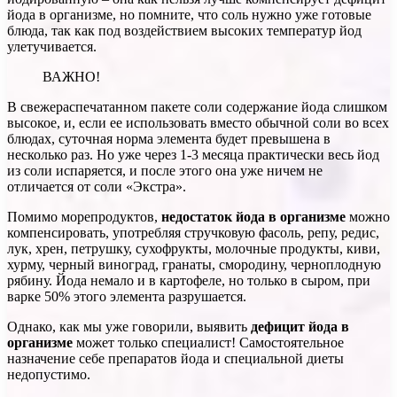
йода в организме, но помните, что соль нужно уже готовые
блюда, так как под воздействием высоких температур йод
улетучивается.
ВАЖНО!
В свежераспечатанном пакете соли содержание йода слишком
высокое, и, если ее использовать вместо обычной соли во всех
блюдах, суточная норма элемента будет превышена в
несколько раз. Но уже через 1-3 месяца практически весь йод
из соли испаряется, и после этого она уже ничем не
отличается от соли «Экстра».
Помимо морепродуктов,
недостаток йода в организме
можно
компенсировать, употребляя стручковую фасоль, репу, редис,
лук, хрен, петрушку, сухофрукты, молочные продукты, киви,
хурму, черный виноград, гранаты, смородину, черноплодную
рябину. Йода немало и в картофеле, но только в сыром, при
варке 50% этого элемента разрушается.
Однако, как мы уже говорили, выявить
дефицит йода в
организме
может только специалист! Самостоятельное
назначение себе препаратов йода и специальной диеты
недопустимо.