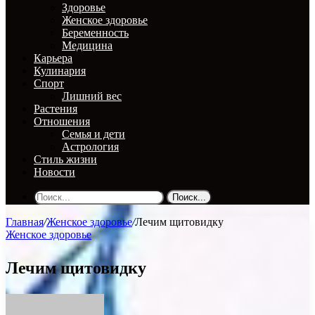
Здоровье
Женское здоровье
Беременность
Медицина
Карьера
Кулинария
Спорт
Лишний вес
Растения
Отношения
Семья и дети
Астрология
Стиль жизни
Новости
Поиск...
Главная
/
Женское здоровье
/
Лечим щитовидку
Женское здоровье
Лечим щитовидку