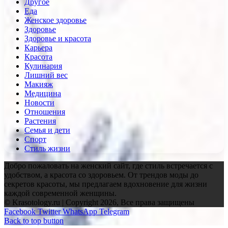
Другое
Еда
Женское здоровье
Здоровье
Здоровье и красота
Карьера
Красота
Кулинария
Лишний вес
Макияж
Медицина
Новости
Отношения
Растения
Семья и дети
Спорт
Стиль жизни
Добро пожаловать на женский сайт, где стиль встречается с
удобством, а красота со здоровьем. От трендов моды до
секретов красоты, мы предлагаем вдохновение для жизни
каждой современной женщины.
© Krasotology.ru | Copyright 2026, Все права защищены
Facebook
Twitter
WhatsApp
Telegram
Back to top button