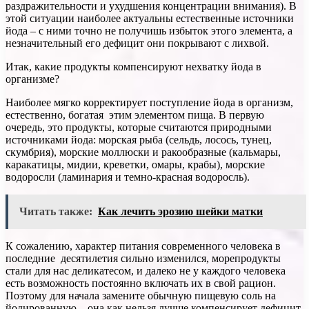
раздражительности и ухудшения концентрации внимания). В
этой ситуации наиболее актуальны естественные источники
йода – с ними точно не получишь избыток этого элемента, а
незначительный его дефицит они покрывают с лихвой.
Итак, какие продукты компенсируют нехватку йода в
организме?
Наиболее мягко корректирует поступление йода в организм,
естественно, богатая этим элементом пища. В первую
очередь, это продукты, которые считаются природными
источниками йода: морская рыба (сельдь, лосось, тунец,
скумбрия), морские моллюски и ракообразные (кальмары,
каракатицы, мидии, креветки, омары, крабы), морские
водоросли (ламинария и темно-красная водоросль).
Читать также:
Как лечить эрозию шейки матки
К сожалению, характер питания современного человека в
последние десятилетия сильно изменился, морепродукты
стали для нас деликатесом, и далеко не у каждого человека
есть возможность постоянно включать их в свой рацион.
Поэтому для начала замените обычную пищевую соль на
йодированную – она как нельзя лучше компенсирует дефицит