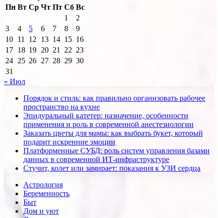
Пн
Вт
Ср
Чт
Пт
Сб
Вс
1
2
3
4
5
6
7
8
9
10
11
12
13
14
15
16
17
18
19
20
21
22
23
24
25
26
27
28
29
30
31
« Июл
Порядок и стиль: как правильно организовать рабочее
пространство на кухне
Эпидуральный катетер: назначение, особенности
применения и роль в современной анестезиологии
Заказать цветы для мамы: как выбрать букет, который
подарит искренние эмоции
Платформенные СУБД: роль систем управления базами
данных в современной ИТ-инфраструктуре
Стучит, колет или замирает: показания к УЗИ сердца
Астрология
Беременность
Быт
Дом и уют