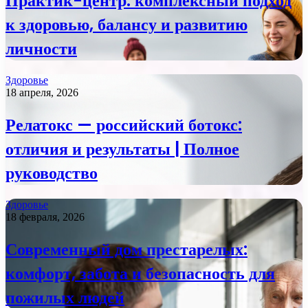
Практик-центр: комплексный подход
к здоровью, балансу и развитию
личности
Здоровье
18 апреля, 2026
Релатокс — российский ботокс:
отличия и результаты | Полное
руководство
Здоровье
18 февраля, 2026
Современный дом престарелых:
комфорт, забота и безопасность для
пожилых людей