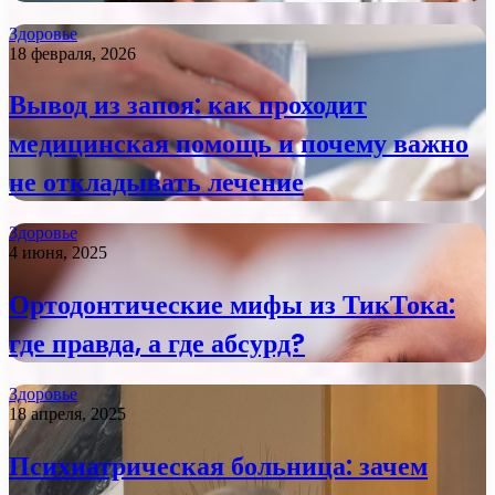
Здоровье
18 февраля, 2026
Вывод из запоя: как проходит
медицинская помощь и почему важно
не откладывать лечение
Здоровье
4 июня, 2025
Ортодонтические мифы из ТикТока:
где правда, а где абсурд?
Здоровье
18 апреля, 2025
Психиатрическая больница: зачем