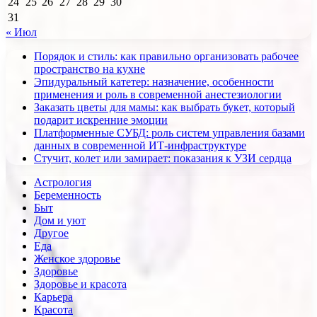
24
25
26
27
28
29
30
31
« Июл
Порядок и стиль: как правильно организовать рабочее
пространство на кухне
Эпидуральный катетер: назначение, особенности
применения и роль в современной анестезиологии
Заказать цветы для мамы: как выбрать букет, который
подарит искренние эмоции
Платформенные СУБД: роль систем управления базами
данных в современной ИТ-инфраструктуре
Стучит, колет или замирает: показания к УЗИ сердца
Астрология
Беременность
Быт
Дом и уют
Другое
Еда
Женское здоровье
Здоровье
Здоровье и красота
Карьера
Красота