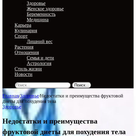
Здоровье
Женское здоровье
Беременность
Медицина
Карьера
Кулинария
Спорт
Лишний вес
Растения
Отношения
Семья и дети
Астрология
Стиль жизни
Новости
Поиск...
Главная
/
Здоровье
/
Недостатки и преимущества фруктовой
диеты для похудения тела
Здоровье
Недостатки и преимущества
фруктовой диеты для похудения тела