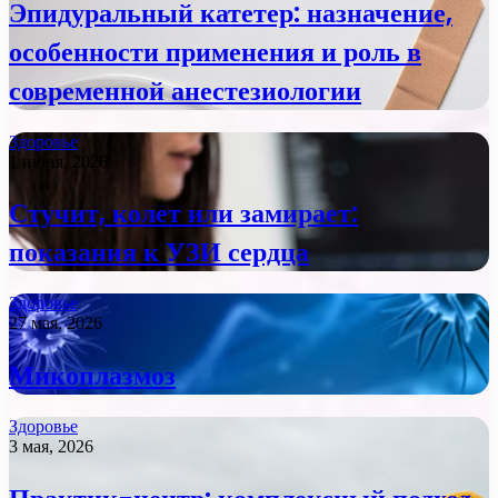
Эпидуральный катетер: назначение,
особенности применения и роль в
современной анестезиологии
Здоровье
1 июня, 2026
Стучит, колет или замирает:
показания к УЗИ сердца
Здоровье
27 мая, 2026
Микоплазмоз
Здоровье
3 мая, 2026