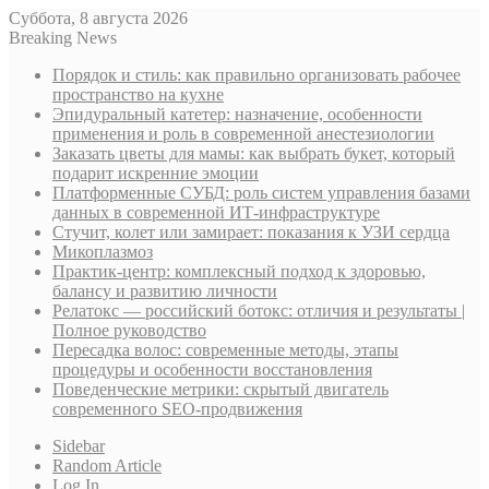
Суббота, 8 августа 2026
Breaking News
Порядок и стиль: как правильно организовать рабочее
пространство на кухне
Эпидуральный катетер: назначение, особенности
применения и роль в современной анестезиологии
Заказать цветы для мамы: как выбрать букет, который
подарит искренние эмоции
Платформенные СУБД: роль систем управления базами
данных в современной ИТ-инфраструктуре
Стучит, колет или замирает: показания к УЗИ сердца
Микоплазмоз
Практик-центр: комплексный подход к здоровью,
балансу и развитию личности
Релатокс — российский ботокс: отличия и результаты |
Полное руководство
Пересадка волос: современные методы, этапы
процедуры и особенности восстановления
Поведенческие метрики: скрытый двигатель
современного SEO-продвижения
Sidebar
Random Article
Log In