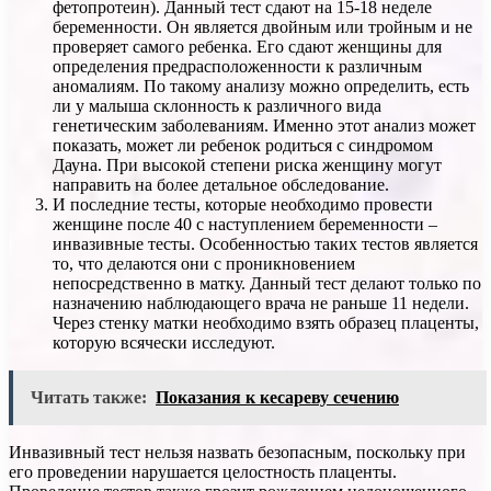
фетопротеин). Данный тест сдают на 15-18 неделе
беременности. Он является двойным или тройным и не
проверяет самого ребенка. Его сдают женщины для
определения предрасположенности к различным
аномалиям. По такому анализу можно определить, есть
ли у малыша склонность к различного вида
генетическим заболеваниям. Именно этот анализ может
показать, может ли ребенок родиться с синдромом
Дауна. При высокой степени риска женщину могут
направить на более детальное обследование.
И последние тесты, которые необходимо провести
женщине после 40 с наступлением беременности –
инвазивные тесты. Особенностью таких тестов является
то, что делаются они с проникновением
непосредственно в матку. Данный тест делают только по
назначению наблюдающего врача не раньше 11 недели.
Через стенку матки необходимо взять образец плаценты,
которую всячески исследуют.
Читать также:
Показания к кесареву сечению
Инвазивный тест нельзя назвать безопасным, поскольку при
его проведении нарушается целостность плаценты.