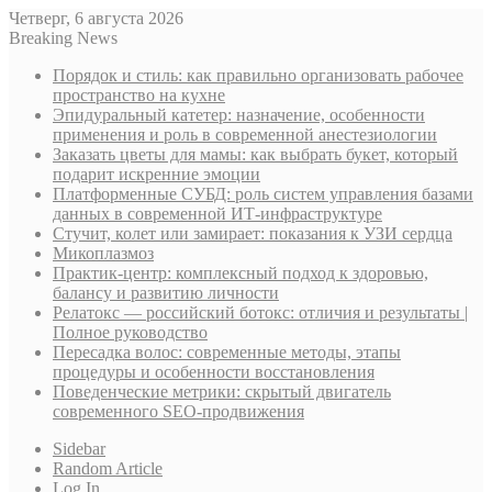
Четверг, 6 августа 2026
Breaking News
Порядок и стиль: как правильно организовать рабочее
пространство на кухне
Эпидуральный катетер: назначение, особенности
применения и роль в современной анестезиологии
Заказать цветы для мамы: как выбрать букет, который
подарит искренние эмоции
Платформенные СУБД: роль систем управления базами
данных в современной ИТ-инфраструктуре
Стучит, колет или замирает: показания к УЗИ сердца
Микоплазмоз
Практик-центр: комплексный подход к здоровью,
балансу и развитию личности
Релатокс — российский ботокс: отличия и результаты |
Полное руководство
Пересадка волос: современные методы, этапы
процедуры и особенности восстановления
Поведенческие метрики: скрытый двигатель
современного SEO-продвижения
Sidebar
Random Article
Log In