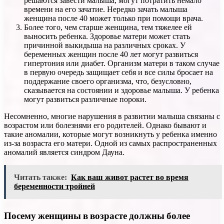
решаются завести малыша, могут потратить немало
времени на его зачатие. Нередко зачать малыша
женщина после 40 может только при помощи врача.
Более того, чем старше женщина, тем тяжелее ей
выносить ребенка. Здоровье матери может стать
причинной выкидыша на различных сроках. У
беременных женщин после 40 лет могут развиться
гипертония или диабет. Организм матери в таком случае
в первую очередь защищает себя и все силы бросает на
поддержание своего организма, что, безусловно,
сказывается на состоянии и здоровье малыша. У ребенка
могут развиться различные пороки.
Несомненно, многие нарушения в развитии малыша связаны с
возрастом или болезнями его родителей. Однако бывают и
такие аномалии, которые могут возникнуть у ребенка именно
из-за возраста его матери. Одной из самых распространенных
аномалий является синдром Дауна.
Читать также:
Как ваш живот растет во время
беременности тройней
Посему женщины в возрасте должны более