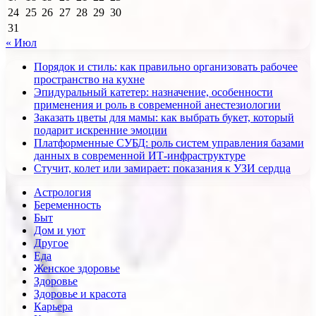
24
25
26
27
28
29
30
31
« Июл
Порядок и стиль: как правильно организовать рабочее
пространство на кухне
Эпидуральный катетер: назначение, особенности
применения и роль в современной анестезиологии
Заказать цветы для мамы: как выбрать букет, который
подарит искренние эмоции
Платформенные СУБД: роль систем управления базами
данных в современной ИТ-инфраструктуре
Стучит, колет или замирает: показания к УЗИ сердца
Астрология
Беременность
Быт
Дом и уют
Другое
Еда
Женское здоровье
Здоровье
Здоровье и красота
Карьера