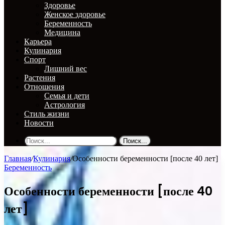
Здоровье
Женское здоровье
Беременность
Медицина
Карьера
Кулинария
Спорт
Лишний вес
Растения
Отношения
Семья и дети
Астрология
Стиль жизни
Новости
Поиск...
Главная
/
Кулинария
/
Особенности беременности [после 40 лет]
Беременность
Особенности беременности [после 40
лет]