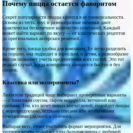
Почему пицца остается фаворитом
Секрет популярности пиццы кроется в ее универсальности.
Основа из теста, соус и разнообразные начинки дают
практически бесконечное количество сочетаний. Каждый
может найти вариант по вкусу — от классических рецептов
до оригинальных авторских решений.
Кроме того, пицца удобна для компании. Ее легко разделить
на порции, она подходит и взрослым, и детям, а разнообразие
вкусов позволяет учесть предпочтения всех гостей. Это тот
редкий случай, когда компромисс находится быстро и без
споров.
Классика или эксперименты?
Любители традиций чаще выбирают проверенные варианты
— с томатным соусом, сыром моцарелла, ветчиной или
грибами. Тем, кто хочет новых впечатлений, подойдут пиццы
с морепродуктами, острыми соусами или необычными
сочетаниями сладкого и соленого.
Выбирая вкус, стоит учитывать формат мероприятия. Для
уютного вечера подойдет одна большая пицца с любимой