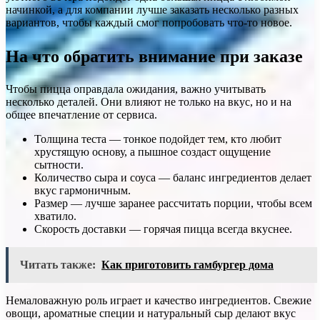
начинкой, а для компании лучше заказать несколько разных
вариантов, чтобы каждый смог попробовать что-то новое.
На что обратить внимание при заказе
Чтобы пицца оправдала ожидания, важно учитывать
несколько деталей. Они влияют не только на вкус, но и на
общее впечатление от сервиса.
Толщина теста — тонкое подойдет тем, кто любит
хрустящую основу, а пышное создаст ощущение
сытности.
Количество сыра и соуса — баланс ингредиентов делает
вкус гармоничным.
Размер — лучше заранее рассчитать порции, чтобы всем
хватило.
Скорость доставки — горячая пицца всегда вкуснее.
Читать также:
Как приготовить гамбургер дома
Немаловажную роль играет и качество ингредиентов. Свежие
овощи, ароматные специи и натуральный сыр делают вкус