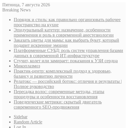
Пятница, 7 августа 2026
Breaking News
Порядок и стиль: как правильно организовать рабочее
пространство на кухне
Эпидуральный катетер: назначение, особенности
применения и роль в современной анестезиологии
Заказать цветы для мамы: как выбрать букет, который
подарит искренние эмоции
Платформенные СУБД: роль систем управления базами
данных в современной ИТ-инфраструктуре
Стучит, колет или замирает: показания к УЗИ сердца
Микоплазмоз
Практик-центр: комплексный подход к здоровью,
балансу и развитию личности
Релатокс — российский ботокс: отличия и результаты |
Полное руководство
Пересадка волос: современные методы, этапы
процедуры и особенности восстановления
Поведенческие метрики: скрытый двигатель
современного SEO-продвижения
Sidebar
Random Article
Log In