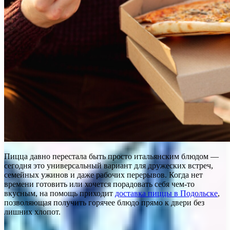
Пицца давно перестала быть просто итальянским блюдом —
сегодня это универсальный вариант для дружеских встреч,
семейных ужинов и даже рабочих перерывов. Когда нет
времени готовить или хочется порадовать себя чем-то
вкусным, на помощь приходит
доставка пиццы в Подольске
,
позволяющая получить горячее блюдо прямо к двери без
лишних хлопот.