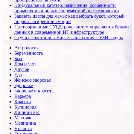
Эпидуральный катетер: назначение, особенности
применения и роль в современной анестезиологии
Заказать цветы для мамы: как выбрать букет, который
подарит искренние эмоции
Платформенные СУБД: роль систем управления базами
данных в современной ИТ-инфраструктуре
Стучит, колет или замирает: показания к УЗИ сердца
Астрология
Беременность
Быт
Дом и уют
Другое
Еда
Женское здоровье
Здоровье
Здоровье и красота
Карьера
Красота
Кулинария
Лишний вес
Макияж
Медицина
Новости
Отношения