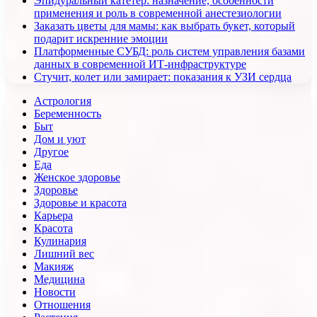
Эпидуральный катетер: назначение, особенности
применения и роль в современной анестезиологии
Заказать цветы для мамы: как выбрать букет, который
подарит искренние эмоции
Платформенные СУБД: роль систем управления базами
данных в современной ИТ-инфраструктуре
Стучит, колет или замирает: показания к УЗИ сердца
Астрология
Беременность
Быт
Дом и уют
Другое
Еда
Женское здоровье
Здоровье
Здоровье и красота
Карьера
Красота
Кулинария
Лишний вес
Макияж
Медицина
Новости
Отношения