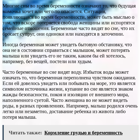
Многие сны во время беременности означают то, что будущая
мамочка хочет или чего-то опасается. Ситуация,
появляющаяся во время беременности, может быть мыслью о
том, что вскоре потеряется свобода женщины или испортятся
семейные отношения. Беременные часто видят во сне, что их
бросает супруг, они одиноки или находятся в заточении.
Иногда беременная может увидеть бытовую обстановку, что
она не в состоянии справиться с малышом, может потерять
малыша или увидеть его не таким, каким бы ей хотелось,
например, без вещей, постели или худым.
Часто беременные во сне видят воду. Избыток воды может
означать то, что беременная переполнена чувством ожидания.
Если ей довелось увидеть или побывать на море, это является
символом источника жизни, купание во сне является знаком
жажды безопасности, покоя и изоляции от внешнего мира,
наполненного суетой. Часто женщина во не может видеть
роды, в разных проявлениях. Например, малыш родился очень
легко или незаметно, доставание ребенка из живота либо
потеря малыша.
Читать также:
Кормление грудью и беременность