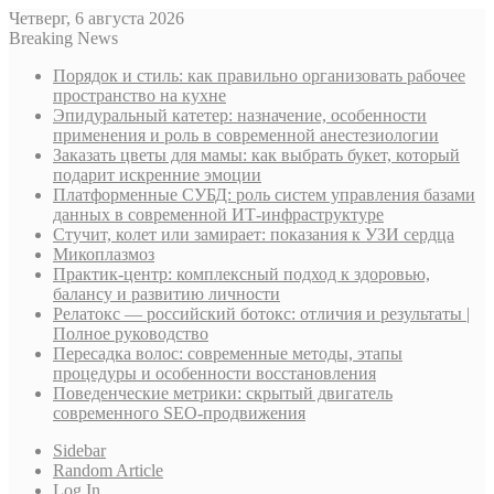
Четверг, 6 августа 2026
Breaking News
Порядок и стиль: как правильно организовать рабочее
пространство на кухне
Эпидуральный катетер: назначение, особенности
применения и роль в современной анестезиологии
Заказать цветы для мамы: как выбрать букет, который
подарит искренние эмоции
Платформенные СУБД: роль систем управления базами
данных в современной ИТ-инфраструктуре
Стучит, колет или замирает: показания к УЗИ сердца
Микоплазмоз
Практик-центр: комплексный подход к здоровью,
балансу и развитию личности
Релатокс — российский ботокс: отличия и результаты |
Полное руководство
Пересадка волос: современные методы, этапы
процедуры и особенности восстановления
Поведенческие метрики: скрытый двигатель
современного SEO-продвижения
Sidebar
Random Article
Log In