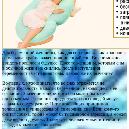
Для беременной женщины, как для ее здоровья, так и здоровья
ее малыша, крайне важен полноценный сон. Во сне можно
увидеть прошлое и будущее. Даже те женщины, которым сны
в обычной жизни не снились, после наступления
беременности часто видят сны. Каково же их значение?
Во-первых, нужно знать, что во снах отражается не
действительность, а мысли беременной, находящиеся в ее
сознании. Значение конкретного сна может быть не
однозначным. Различные предметы у разных людей могут
означать совсем разное. Нет также общих принципов
толкования и универсальной символики сна. Если кому-то
снится собака, то она может быть символом агрессии, а может
даже верной дружбы. Только сам человек может в точности
разгадать значение своих снов.