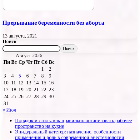
Прерывание беременности без аборта
13 августа, 2021
Поиск
Поиск
Август 2026
Пн
Вт
Ср
Чт
Пт
Сб
Вс
1
2
3
4
5
6
7
8
9
10
11
12
13
14
15
16
17
18
19
20
21
22
23
24
25
26
27
28
29
30
31
« Июл
Порядок и стиль: как правильно организовать рабочее
пространство на кухне
Эпидуральный катетер: назначение, особенности
применения и роль в современной анестезиологии