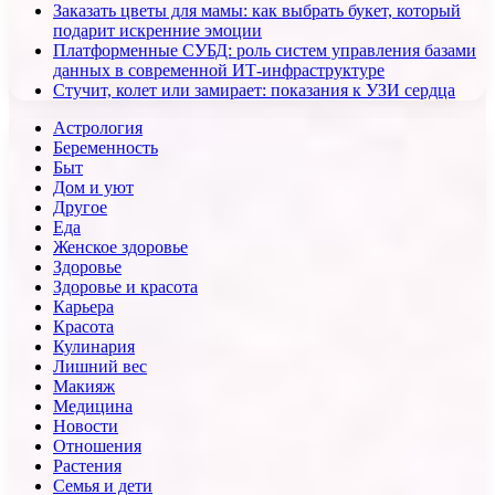
Заказать цветы для мамы: как выбрать букет, который
подарит искренние эмоции
Платформенные СУБД: роль систем управления базами
данных в современной ИТ-инфраструктуре
Стучит, колет или замирает: показания к УЗИ сердца
Астрология
Беременность
Быт
Дом и уют
Другое
Еда
Женское здоровье
Здоровье
Здоровье и красота
Карьера
Красота
Кулинария
Лишний вес
Макияж
Медицина
Новости
Отношения
Растения
Семья и дети