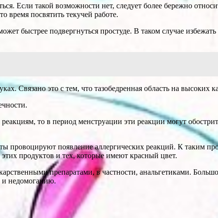
ться. Если такой возможности нет, следует более бережно относи
то время посвятить текучей работе.
ожет быстрее подвергнуться простуде. В таком случае избежать 
уках. Связано это с тем, что тазобедренная область на высоких 
ечности.
реакциям, то в период менструации эти реакции могут обостри
ты провоцируют появление аллергических реакций. К таким про
 этих продуктов и тех, которые имеют красный цвет.
карственными препаратами, в частности, анальгетиками. Большо
и и недомоганию.