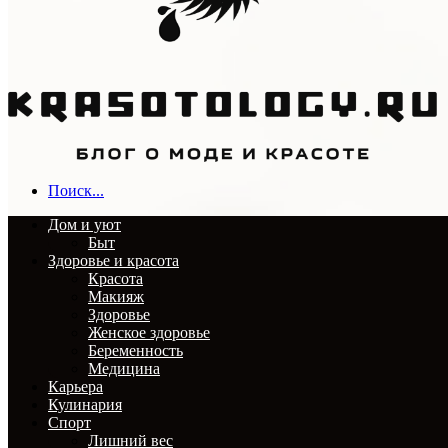
Поиск...
Дом и уют
Быт
Здоровье и красота
Красота
Макияж
Здоровье
Женское здоровье
Беременность
Медицина
Карьера
Кулинария
Спорт
Лишний вес