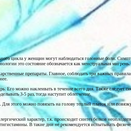
ьного цикла у женщин могут наблюдаться головные боли. Симпто
логии это состояние обозначается как менструальная мигрень.
арственные препараты. Главное, соблюдать три важных правила –
нее.
. Его можно наклеивать в течение всего дня. Также следует си
елывать 3-5 раз, тогда наступит облегчение.
. Для этого можно повязать на голову теплый платок или повяз
лергический характер, т.к. происходит синтез белков неоплодо
тигистамины. В такие дни не рекомендуется испытывать физическ