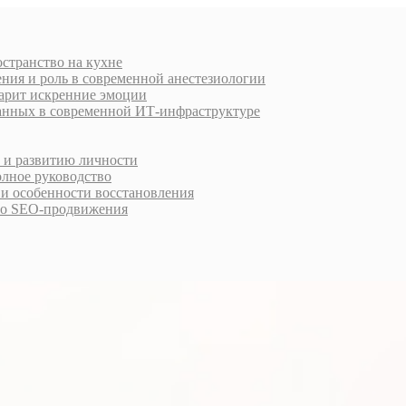
остранство на кухне
ния и роль в современной анестезиологии
дарит искренние эмоции
анных в современной ИТ-инфраструктуре
у и развитию личности
олное руководство
 и особенности восстановления
го SEO-продвижения