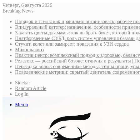
Четверг, 6 августа 2026
Breaking News
Порядок и стиль: как правильно организовать рабочее пр
Эпидуральный катетер: назначение, особенности примене
Заказать цветы для мамы: как выбрать букет, который по
Платформенные СУБД: роль систем управления базами д
Стучит, колет или замирает: показания к УЗИ сердца
Микоплазмоз
Практик-центр: комплексный подход к здоровью, баланс
Релатокс — российский ботокс: отличия и результаты | П
Пересадка волос: современные методы, этапы процедуры
Поведенческие метрики: скрытый двигатель современно
Sidebar
Random Article
Log In
Меню