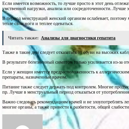
Если имеется возможность, то лучше просто в этот день отлежа
умственной нагрузки, анализа или сосредоточенности. Лучше э
В период менструаций женский организм ослабевает, поэтому м
тепле свои ноги и теплее одеваться.
Читать также:
Анализы для диагностики гепатита
Также в такие дни следует отказаться от обуви на высоких кабл
В результате болезненный симптом только усиливается из-за от
Если у женщин имеется предрасположенность к аллергическим 
препараты, назначенные врачом.
Питание также следует держать под контролем. Многие продук
пр. Лучше в менструальный период отказаться от употребления
Важно следовать рекомендациям врачей и не злоупотреблять ле
многие органы, а также привести к разбитости, общей слабост