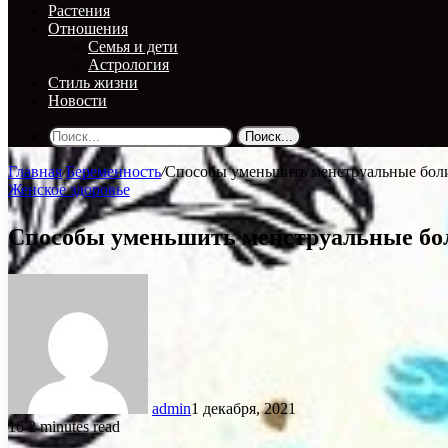
Растения
Отношения
Семья и дети
Астрология
Стиль жизни
Новости
Поиск...
Главная
/
Беременность
/
Способы уменьшить менструальные бол
Женское здоровье
Способы уменьшить менструальные бо
admin
1 декабря, 2021
16
2 minutes read