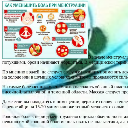
В начале менструал
потухшими, брови начинают морщиться. В медицинской термино
По мнению врачей, не следует сразу же начинать применять лек
на холоде или в шумных условиях симптомы проявляются силь
На самые болезненные места можно наложить обычный пластырь
височной, затылочной и теменной области. Массаж следует прод
Даже если вы находитесь в помещении, держите голову в тепле
вареное яйцо на 15-20 минут или же теплый мешочек с солью.
Головная боль в период менструального цикла обычно носит ал
невыносимой головной боли использовать не анальгетики, а ан