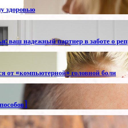
му здоровью
ья: ваш надежный партнер в заботе о ре
ься от «компьютерной» головной боли
способов]