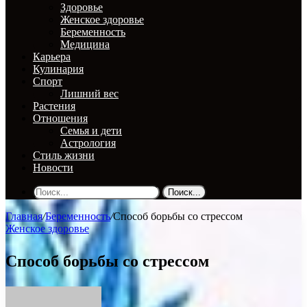
Здоровье
Женское здоровье
Беременность
Медицина
Карьера
Кулинария
Спорт
Лишний вес
Растения
Отношения
Семья и дети
Астрология
Стиль жизни
Новости
Поиск...
Главная
/
Беременность
/
Способ борьбы со стрессом
Женское здоровье
Способ борьбы со стрессом