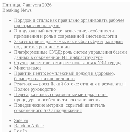
Пятница, 7 августа 2026
Breaking News
Порядок и стиль: как правильно организовать рабочее
пространство на кухне
Эпидуральный катетер: назначение, особенности
применения и роль в современной анестезиологии
Заказать цветы для мамы: как выбрать букет, который
подарит искренние эмоции
Платформенные СУБД: роль систем управления базами
данных в современной ИТ-инфраструктуре
Стучит, колет или замирает: показания к УЗИ сердца
Микоплазмоз
Практик-центр: комплексный подход к здоровью,
балансу и развитию личности
Релатокс — российский ботокс: отличия и результаты |
Полное руководство
Пересадка волос: современные методы, этапы
процедуры и особенности восстановления
Поведенческие метрики: скрытый двигатель
современного SEO-продвижения
Sidebar
Random Article
Log In