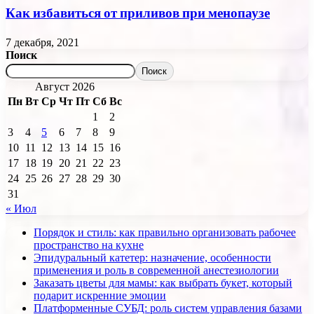
Как избавиться от приливов при менопаузе
7 декабря, 2021
Поиск
Поиск
Август 2026
Пн
Вт
Ср
Чт
Пт
Сб
Вс
1
2
3
4
5
6
7
8
9
10
11
12
13
14
15
16
17
18
19
20
21
22
23
24
25
26
27
28
29
30
31
« Июл
Порядок и стиль: как правильно организовать рабочее
пространство на кухне
Эпидуральный катетер: назначение, особенности
применения и роль в современной анестезиологии
Заказать цветы для мамы: как выбрать букет, который
подарит искренние эмоции
Платформенные СУБД: роль систем управления базами