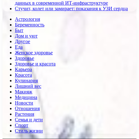
данных в современной ИТ-инфраструктуре
Стучит, колет или замирает: показания к УЗИ сердца
Астрология
Беременность
Быт
Дом и уют
Другое
Еда
Женское здоровье
Здоровье
Здоровье и красота
Карьера
Красота
Кулинария
Лишний вес
Макияж
Медицина
Новости
Отношения
Растения
Семья и дети
Спорт
Стиль жизни