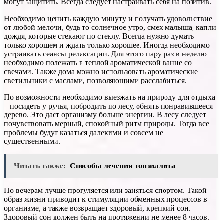
могут защитить. Всегда следует настраивать себя на позитив.
Необходимо ценить каждую минуту и получать удовольствие
от любой мелочи, будь то солнечное утро, смех малыша, капли
дождя, которые стекают по стеклу. Всегда нужно думать
только хорошем и ждать только хорошее. Иногда необходимо
устраивать сеансы релаксации. Для этого пару раз в неделю
необходимо полежать в теплой ароматической ванне со
свечами. Также дома можно использовать ароматические
светильники с маслами, позволяющими расслабиться.
По возможности необходимо выезжать на природу для отдыха
– посидеть у ручья, побродить по лесу, обнять понравившееся
дерево. Это даст организму больше энергии. В лесу следует
почувствовать мерный, спокойный ритм природы. Тогда все
проблемы будут казаться далекими и совсем не
существенными.
Читать также:
Способы лечения тонзиллита
По вечерам лучше прогуляется или заняться спортом. Такой
образ жизни приводит к стимуляции обменных процессов в
организме, а также возвращает здоровый, крепкий сон.
Здоровый сон должен быть на протяжении не менее 8 часов.