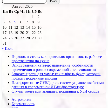
Поиск
Август 2026
Пн
Вт
Ср
Чт
Пт
Сб
Вс
1
2
3
4
5
6
7
8
9
10
11
12
13
14
15
16
17
18
19
20
21
22
23
24
25
26
27
28
29
30
31
« Июл
Порядок и стиль: как правильно организовать рабочее
пространство на кухне
Эпидуральный катетер: назначение, особенности
применения и роль в современной анестезиологии
Заказать цветы для мамы: как выбрать букет, который
подарит искренние эмоции
Платформенные СУБД: роль систем управления базами
данных в современной ИТ-инфраструктуре
Стучит, колет или замирает: показания к УЗИ сердца
Астрология
Беременность