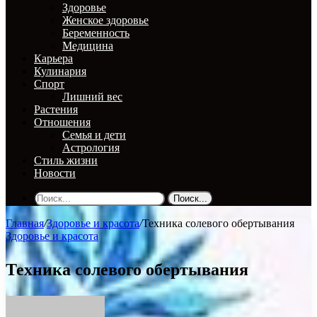
Здоровье
Женское здоровье
Беременность
Медицина
Карьера
Кулинария
Спорт
Лишний вес
Растения
Отношения
Семья и дети
Астрология
Стиль жизни
Новости
Поиск...
Главная
/
Здоровье и красота
/
Техника солевого обертывания
Здоровье и красота
Техника солевого обертывания