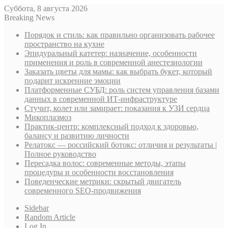
Суббота, 8 августа 2026
Breaking News
Порядок и стиль: как правильно организовать рабочее
пространство на кухне
Эпидуральный катетер: назначение, особенности
применения и роль в современной анестезиологии
Заказать цветы для мамы: как выбрать букет, который
подарит искренние эмоции
Платформенные СУБД: роль систем управления базами
данных в современной ИТ-инфраструктуре
Стучит, колет или замирает: показания к УЗИ сердца
Микоплазмоз
Практик-центр: комплексный подход к здоровью,
балансу и развитию личности
Релатокс — российский ботокс: отличия и результаты |
Полное руководство
Пересадка волос: современные методы, этапы
процедуры и особенности восстановления
Поведенческие метрики: скрытый двигатель
современного SEO-продвижения
Sidebar
Random Article
Log In