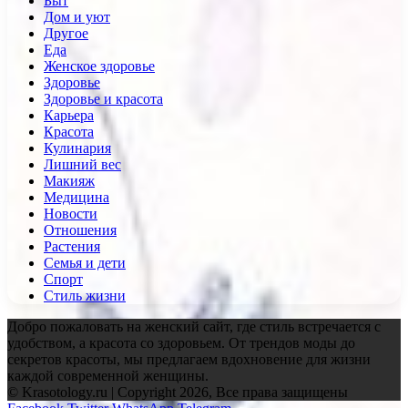
Быт
Дом и уют
Другое
Еда
Женское здоровье
Здоровье
Здоровье и красота
Карьера
Красота
Кулинария
Лишний вес
Макияж
Медицина
Новости
Отношения
Растения
Семья и дети
Спорт
Стиль жизни
Добро пожаловать на женский сайт, где стиль встречается с
удобством, а красота со здоровьем. От трендов моды до
секретов красоты, мы предлагаем вдохновение для жизни
каждой современной женщины.
© Krasotology.ru | Copyright 2026, Все права защищены