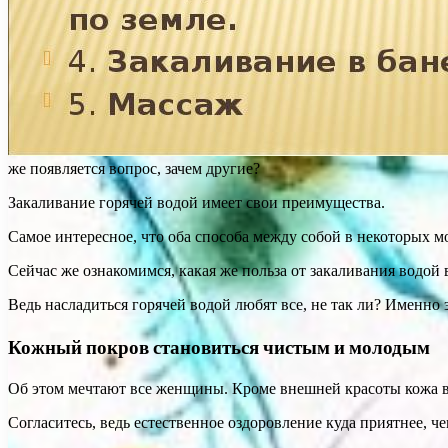
же появляется вопрос, зачем другие?
Закаливание горячей водой имеет свои преимущества.
Самое интересное, что оба способа между собой в некоторых м
Сейчас же ознакомимся, какая же польза от закаливания водой 
Ведь насладиться горячей водой любят все, не так ли? Именно 
Кожный покров становиться чистым и молодым
Об этом мечтают все женщины. Кроме внешней красоты кожа в
Согласитесь, ведь естественное оздоровление куда приятнее, ч