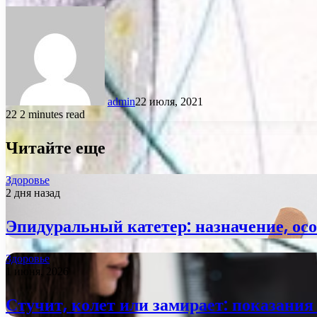
admin
22 июля, 2021
22
2 minutes read
Читайте еще
Здоровье
2 дня назад
Эпидуральный катетер: назначение, ос
Здоровье
1 июня, 2026
Стучит, колет или замирает: показания