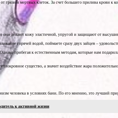
от грязи и мертвых клеток. За счет большего прилива крови к ко
о они делают кожу эластичной, упругой и защищают от высуши
ливание горячей водой, поймаете сразу двух зайцев – удовольст
днако прибегая к естественным методам, которые нам подарила 
теплокровное существо, а значит воздействие жара положительно
анизм человека в условиях бани. По его мнению, это лучший пр
одитель к активной жизни