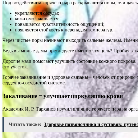
Под воздействием горячего пара раскрываются поры, очищаясь 
укрепляются сосуды;
кожа омолаживается;
повышается чувствительность ощущений;
появляется стойкость к перепадам температур.
Через чистые поры начинают выходить сальные железы. Именн
Ведь вы милые дамы преследуете именно эту цель? Пройдя зака
Дорогие мази помогают улучшить состояние кожного покрова. О
его участок.
Горячее закаливание и здоровье связаны – человек от природы 
сердечно-сосудистой системе.
Закаливание – улучшает циркуляцию крови
Академик И. Р. Тарханов изучил влияние горячего пара на орг
Читать также:
Здоровье позвоночника и суставов: путев