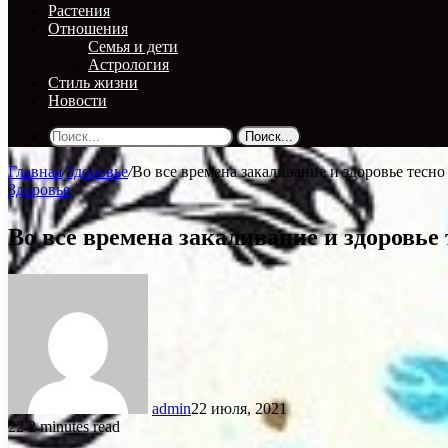
Растения
Отношения
Семья и дети
Астрология
Стиль жизни
Новости
Поиск...
Главная
/
Здоровье
/
Во все времена закаливание и здоровье тесно
Здоровье
Во все времена закаливание и здоровье
admin
22 июля, 2021
22
2 minutes read