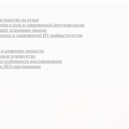
остранство на кухне
ния и роль в современной анестезиологии
дарит искренние эмоции
анных в современной ИТ-инфраструктуре
у и развитию личности
олное руководство
 и особенности восстановления
го SEO-продвижения