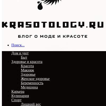
Поиск...
Дом и уют
Быт
Здоровье и красота
Красота
Макияж
Здоровье
Женское здоровье
Беременность
Медицина
Карьера
Кулинария
Спорт
Лишний вес