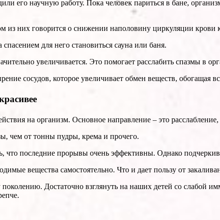
или его научную работу. Пока человек париться в бане, организ
м из них говорится о снижении наполовину циркуляции крови к
 спасением для него становиться сауна или баня.
начительно увеличивается. Это помогает расслабить спазмы в ор
рение сосудов, которое увеличивает обмен веществ, обогащая в
 красивее
ействия на организм. Основное направление – это расслабление,
ы, чем от тонны пудры, крема и прочего.
ть, что последние прорывы очень эффективны. Однако подчеркив
димые вещества самостоятельно. Что и дает пользу от закалива
му поколению. Достаточно взглянуть на наших детей со слабой 
репче.