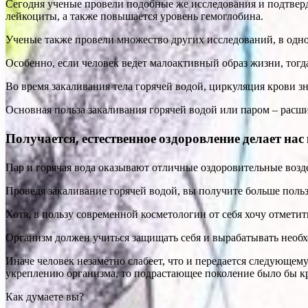
Сегодня ученые провели подобные же исследования и подтверд
лейкоциты, а также повышается уровень гемоглобина.
Ученые также провели множество других исследований, в одно
Особенно, если человек ведет малоактивный образ жизни, тогда
Во время закаливания тела горячей водой, циркуляция крови з
Основная польза закаливания горячей водой или паром – расши
Получается, естественное оздоровление делает нас
Пар и горячая вода оказывают отличные оздоровительные возд
Проведя закаливание горячей водой, вы получите больше польз
Хотя, в пользу современной косметологии от себя хочу отмети
Организм должен учиться защищать себя и вырабатывать необхо
Иначе человек незаметно слабеет, что и передается следующе
укреплению организма, то подрастающее поколение было бы к
Как думаете вы?