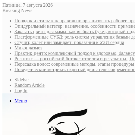
Пятница, 7 августа 2026
Breaking News
Порядок и стиль: как правильно организовать рабочее пр
Эпидуральный катетер: назначение, особенности примене
Заказать цветы для мамы: как выбрать букет, который по
Платформенные СУБД: роль систем управления базами д
Стучит, колет или замирает: показания к УЗИ сердца
Микоплазмоз
Практик-центр: комплексный подход к здоровью, баланс
Релатокс — российский ботокс: отличия и результаты | П
Пересадка волос: современные методы, этапы процедуры
Поведенческие метрики: скрытый двигатель современно
Sidebar
Random Article
Log In
Меню