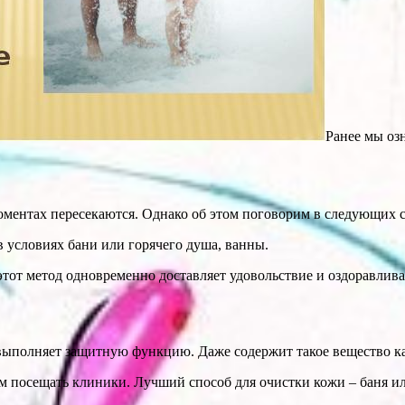
Ранее мы оз
оментах пересекаются. Однако об этом поговорим в следующих с
в условиях бани или горячего душа, ванны.
этот метод одновременно доставляет удовольствие и оздоравлива
ыполняет защитную функцию. Даже содержит такое вещество как
ем посещать клиники. Лучший способ для очистки кожи – баня ил