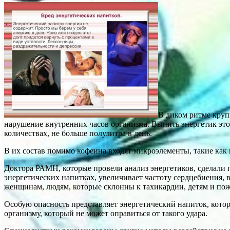
В диком ритме круп
нарушение внутренних часов организма. Выпить энергетик это
количествах, не больше полулитра в день.
В их состав помимо кофеина входят микроэлементы, такие как 
Доктора РАМН, которые провели анализ энергетиков, сделали 
энергетических напитках, увеличивает частоту сердцебиения
женщинам, людям, которые склонны к тахикардии, детям и по
Особую опасность представляет энергетический напиток, котор
организму, который не может оправиться от такого удара.