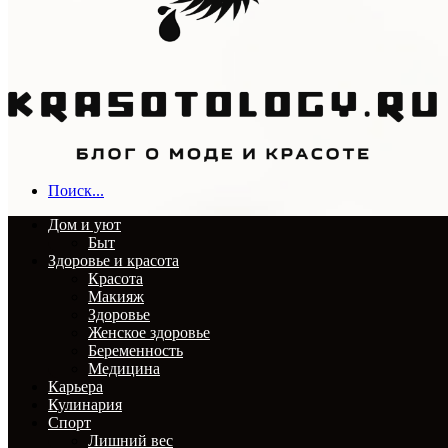
Поиск...
Дом и уют
Быт
Здоровье и красота
Красота
Макияж
Здоровье
Женское здоровье
Беременность
Медицина
Карьера
Кулинария
Спорт
Лишний вес