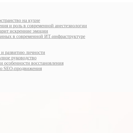
остранство на кухне
ния и роль в современной анестезиологии
дарит искренние эмоции
анных в современной ИТ-инфраструктуре
у и развитию личности
олное руководство
 и особенности восстановления
го SEO-продвижения