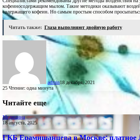
Специалистами рекомендованы другие методы воздействия на 
кофеиносодержащим мылом. Такие методики оказывают воздейств
содержащего кофеин. Но самым простым способом просыпаться 
Читать также:
Глаза выполняют двойную работу
admin
18 декабря, 2021
25
Чтение: одна минута
Читайте еще
Медицина
18 августа, 2025
ГКБ Ерамишанцева в Москве: платное 