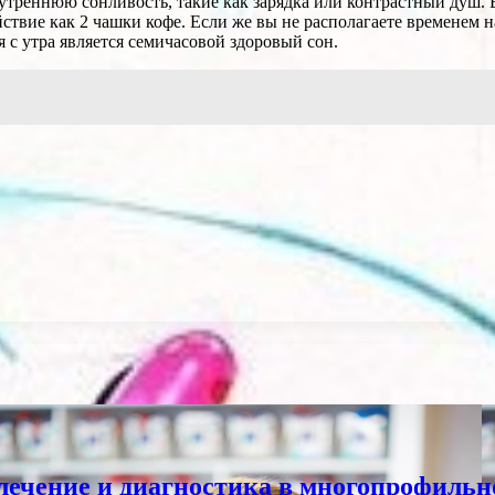
утреннюю сонливость, такие как зарядка или контрастный душ.
ие как 2 чашки кофе. Если же вы не располагаете временем на 
с утра является семичасовой здоровый сон.
лечение и диагностика в многопрофильн