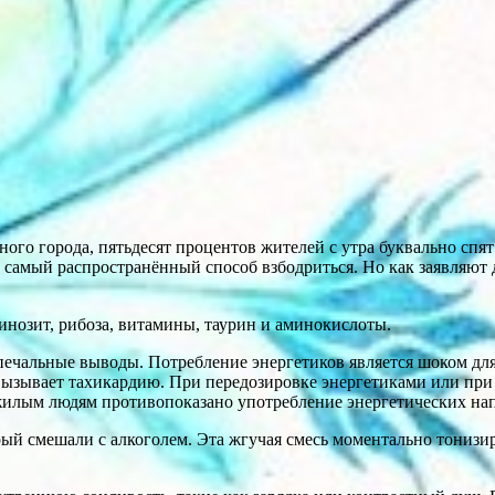
ного города, пятьдесят процентов жителей с утра буквально спя
 самый распространённый способ взбодриться. Но как заявляют 
инозит, рибоза, витамины, таурин и аминокислоты.
печальные выводы. Потребление энергетиков является шоком для
, вызывает тахикардию. При передозировке энергетиками или п
жилым людям противопоказано употребление энергетических на
ый смешали с алкоголем. Эта жгучая смесь моментально тонизир