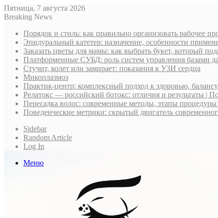
Пятница, 7 августа 2026
Breaking News
Порядок и стиль: как правильно организовать рабочее пр
Эпидуральный катетер: назначение, особенности примене
Заказать цветы для мамы: как выбрать букет, который по
Платформенные СУБД: роль систем управления базами д
Стучит, колет или замирает: показания к УЗИ сердца
Микоплазмоз
Практик-центр: комплексный подход к здоровью, баланс
Релатокс — российский ботокс: отличия и результаты | П
Пересадка волос: современные методы, этапы процедуры
Поведенческие метрики: скрытый двигатель современно
Sidebar
Random Article
Log In
Меню