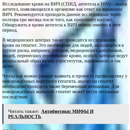
Исследование крови на ВИЧ (СПИД, антитела к HIV) – поиск
антител, появляющихся в организме как ответ на заражение
ВИЧ. Рекомендуется проходить данное исследование через
полтора-три месяца после того, как произошёл контакт.
Обнаружить в крови антитела к ВИЧ можно именно в этот
период.
В медицинских центрах также проводятся исследования
крови на гепатит. Это необходимо для людей, находящихся в
группе риска, например доноров, медицинских работников,
людей, перенесших переливание крови, особей, которые ведут
асоциальный образ жизни (проституток, наркоманов) и так
далее.
Чтобы как можно раньше выявить и провести профилактику у
новорождённых вирусного гепатита, анализ на гепатит
необходимо проходить также беременным женщинам. Для
новорожденных малышей гепатит может нести летальные
последствия.
Читать также:
Антибиотики: МИФЫ И
РЕАЛЬНОСТЬ