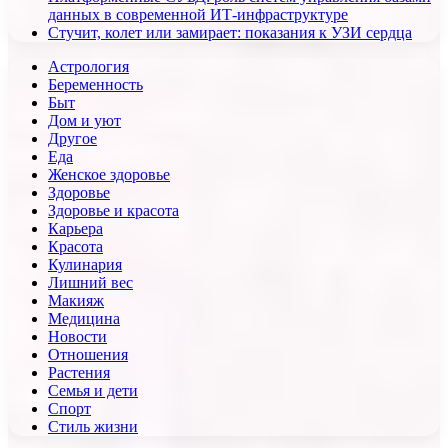
данных в современной ИТ-инфраструктуре
Стучит, колет или замирает: показания к УЗИ сердца
Астрология
Беременность
Быт
Дом и уют
Другое
Еда
Женское здоровье
Здоровье
Здоровье и красота
Карьера
Красота
Кулинария
Лишний вес
Макияж
Медицина
Новости
Отношения
Растения
Семья и дети
Спорт
Стиль жизни