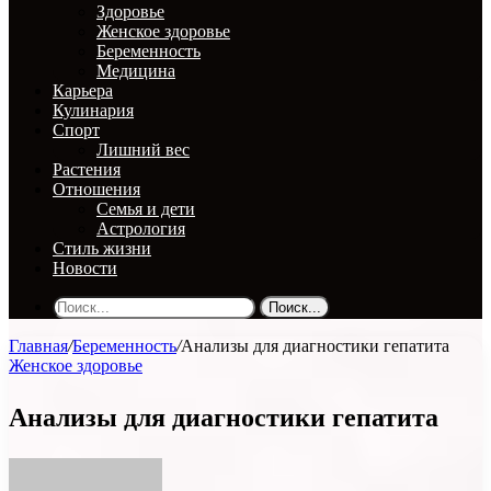
Здоровье
Женское здоровье
Беременность
Медицина
Карьера
Кулинария
Спорт
Лишний вес
Растения
Отношения
Семья и дети
Астрология
Стиль жизни
Новости
Поиск...
Главная
/
Беременность
/
Анализы для диагностики гепатита
Женское здоровье
Анализы для диагностики гепатита