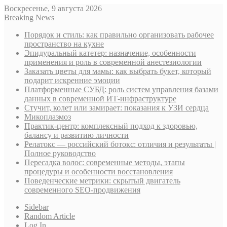
Воскресенье, 9 августа 2026
Breaking News
Порядок и стиль: как правильно организовать рабочее
пространство на кухне
Эпидуральный катетер: назначение, особенности
применения и роль в современной анестезиологии
Заказать цветы для мамы: как выбрать букет, который
подарит искренние эмоции
Платформенные СУБД: роль систем управления базами
данных в современной ИТ-инфраструктуре
Стучит, колет или замирает: показания к УЗИ сердца
Микоплазмоз
Практик-центр: комплексный подход к здоровью,
балансу и развитию личности
Релатокс — российский ботокс: отличия и результаты |
Полное руководство
Пересадка волос: современные методы, этапы
процедуры и особенности восстановления
Поведенческие метрики: скрытый двигатель
современного SEO-продвижения
Sidebar
Random Article
Log In