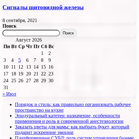
Сигналы щитовидной железы
8 сентября, 2021
Поиск
Поиск
Август 2026
Пн
Вт
Ср
Чт
Пт
Сб
Вс
1
2
3
4
5
6
7
8
9
10
11
12
13
14
15
16
17
18
19
20
21
22
23
24
25
26
27
28
29
30
31
« Июл
Порядок и стиль: как правильно организовать рабочее
пространство на кухне
Эпидуральный катетер: назначение, особенности
применения и роль в современной анестезиологии
Заказать цветы для мамы: как выбрать букет, который
подарит искренние эмоции
Платформенные СУБД: роль систем управления базами