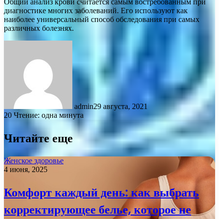
Общий анализ крови считается самым востребованным при
диагностике многих заболеваний. Его используют как
наиболее универсальный способ обследования при самых
различных болезнях.
admin
29 августа, 2021
20
Чтение: одна минута
Читайте еще
Женское здоровье
4 июня, 2025
Комфорт каждый день: как выбрать
корректирующее белье, которое не