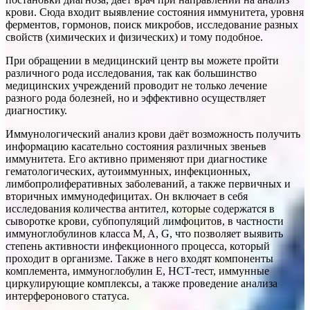
крови. Сюда входит выявление состояния иммунитета, уровня
ферментов, гормонов, поиск микробов, исследование разных
свойств (химических и физических) и тому подобное.
При обращении в медицинский центр вы можете пройти
различного рода исследования, так как большинство
медицинских учреждений проводит не только лечение
разного рода болезней, но и эффективно осуществляет
диагностику.
Иммунологический анализ крови даёт возможность получить
информацию касательно состояния различных звеньев
иммунитета. Его активно применяют при диагностике
гематологических, аутоиммунных, инфекционных,
лимбопролиферативных заболеваний, а также первичных и
вторичных иммунодефицитах. Он включает в себя
исследования количества антител, которые содержатся в
сыворотке крови, субпопуляций лимфоцитов, в частности
иммуноглобулинов класса M, A, G, что позволяет выявить
степень активности инфекционного процесса, который
проходит в организме. Также в него входят компоненты
комплемента, иммуноглобулин E, НСТ-тест, иммунные
циркулирующие комплексы, а также проведение анализа
интерферонового статуса.