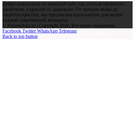
Добро пожаловать на женский сайт, где стиль встречается с
удобством, а красота со здоровьем. От трендов моды до
секретов красоты, мы предлагаем вдохновение для жизни
каждой современной женщины.
© Krasotology.ru | Copyright 2026, Все права защищены
Facebook
Twitter
WhatsApp
Telegram
Back to top button