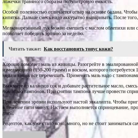
ложечки травяного сбора на полулитровую емкость.
Особой полезностью отличается отвар на основе бадана. Чтобы
кипятка. Дальше смесь надо аккуратно выпаривать. После того,
Мелконарезанный лук можно смешать с маслом облепихи или с 
позволяет победить эрозию за неделю.
Читать также:
Как восстановить тонус кожи?
Хорошо помогает мазь из живицы. Разогрейте в эмалированной 
измельченной (150-200 грамм) и воском, которого потребуется 
меда и вновь все перемешать. Применять мазь надо с тампонам
Выжмите из каланхоэ сок и добавьте растительное масло, смесь
помощью тампонов. При снятии тампона лучше провести сприн
При лечении эрозии используют настой эвкалипта. Чтобы приго
в течение пяти минут. Настоем выполняется спринцевание, про
дней.
Рецептов, как уже стало ясно, много, но не стоит заниматься с