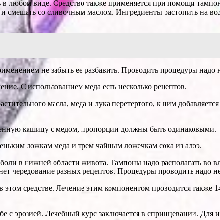
ь в любом виде. Средство также применяется при помощи тампон
о, и смешать со сливочным маслом. Ингредиенты растопить на в
рименением не забыть ее разбавить. Проводить процедуры надо н
ение. С использованием меда есть несколько рецептов.
стительного масла, меда и лука перетертого, к ним добавляетс
ученную кашицу с медом, пропорции должны быть одинаковыми.
леньким ложкам меда и трем чайным ложечкам сока из алоэ.
боли в нижней области живота. Тампоны надо располагать во вл
ет чередование разных рецептов. Процедуры проводить надо не 
в этом средстве. Лечение этим компонентом проводится также 1
е с эрозией. Лечебный курс заключается в спринцевании. Для и