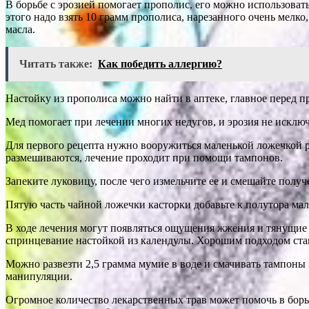
В борьбе с эрозией помогает прополис, его можно использоват
этого надо взять 10 грамм прополиса, нарезанного очень мелк
масла.
Читать также:
Как победить аллергию?
Настойку из прополиса можно найти в аптеке, главное перед п
Мед помогает при лечении многих недугов, и эрозия не исключ
Для первого рецепта нужно вооружиться маленькой ложечкой ра
размешиваются, лечение проходит при помощи тампонов.
Запеките луковицу, после чего измельчите ее и смешайте пол
Пятую часть чайной ложечки касторки добавьте к полутора ма
В ходе лечения могут появляться ощущения жжения и тянущие 
спринцевание настойкой из календулы. Хорошим подходом стан
Можно развезти 2,5 грамма мумие в воде и смачивать тампоны 
манипуляции.
Огромное количество лекарственных трав может помочь в борьб