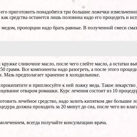
 его приготовить понадобятся три большие ложечки измельченног
 как средства останется лишь половина надо его процедить и ис
медом, пропорции надо брать равные. В полученной смеси смазы
кружке сливочное масло, после чего слейте масло, а остатки в
150 грамм. Все компоненты надо разогреть, а после этого процед
и. Мазь предполагает хранение в холодильнике.
 прокипятите и приплюсуйте к ней ложку меда. Такое лекарство 
цевание отваром ромашки. Курс лечения состоит из 10 процеду
товить лечебное средство, надо залить кипятком две большие л
цедура должна проходить за 20 минут до сна, после чего во вла
амолечением, всегда получайте консультацию врача.