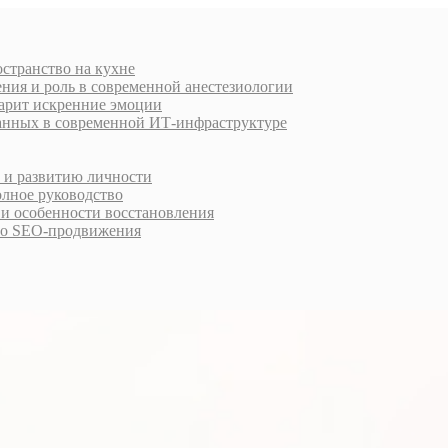
остранство на кухне
ния и роль в современной анестезиологии
дарит искренние эмоции
анных в современной ИТ-инфраструктуре
у и развитию личности
олное руководство
 и особенности восстановления
го SEO-продвижения