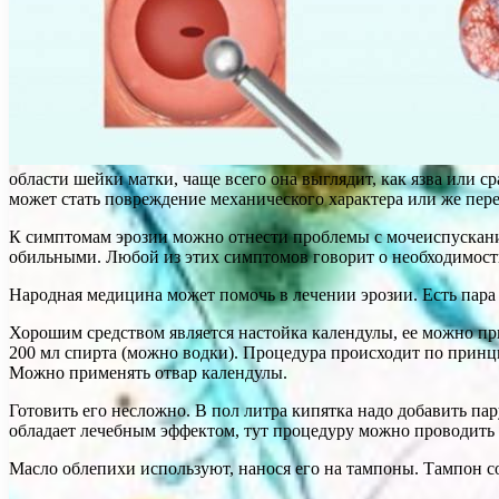
области шейки матки, чаще всего она выглядит, как язва или с
может стать повреждение механического характера или же пе
К симптомам эрозии можно отнести проблемы с мочеиспускание
обильными. Любой из этих симптомов говорит о необходимост
Народная медицина может помочь в лечении эрозии. Есть пара 
Хорошим средством является настойка календулы, ее можно при
200 мл спирта (можно водки). Процедура происходит по принц
Можно применять отвар календулы.
Готовить его несложно. В пол литра кипятка надо добавить пар
обладает лечебным эффектом, тут процедуру можно проводить
Масло облепихи используют, нанося его на тампоны. Тампон со 