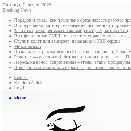
Пятница, 7 августа 2026
Breaking News
Порядок и стиль: как правильно организовать рабочее пр
Эпидуральный катетер: назначение, особенности примене
Заказать цветы для мамы: как выбрать букет, который по
Платформенные СУБД: роль систем управления базами д
Стучит, колет или замирает: показания к УЗИ сердца
Микоплазмоз
Практик-центр: комплексный подход к здоровью, баланс
Релатокс — российский ботокс: отличия и результаты | П
Пересадка волос: современные методы, этапы процедуры
Поведенческие метрики: скрытый двигатель современно
Sidebar
Random Article
Log In
Меню