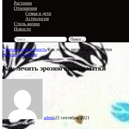
Растения
Отношения
Семья и дети
Астрология
Стиль жизни
Новости
Поиск...
Главная
/
Беременность
/
Как лечить эрозию шейки матки
Женское здоровье
Как лечить эрозию шейки матки
admin
22 сентября, 2021
17
3 minutes read