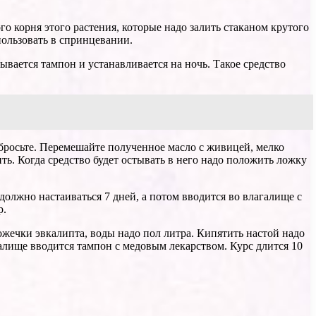
о корня этого растения, которые надо залить стаканом крутого
пользовать в спринцевании.
вается тампон и устанавливается на ночь. Такое средство
ыбросьте. Перемешайте полученное масло с живицей, мелко
ить. Когда средство будет остывать в него надо положить ложку
должно настаиваться 7 дней, а потом вводится во влагалище с
р.
ожечки эвкалипта, воды надо пол литра. Кипятить настой надо
галище вводится тампон с медовым лекарством. Курс длится 10