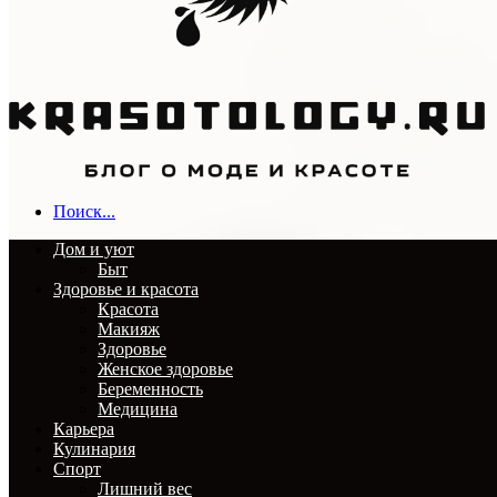
Поиск...
Дом и уют
Быт
Здоровье и красота
Красота
Макияж
Здоровье
Женское здоровье
Беременность
Медицина
Карьера
Кулинария
Спорт
Лишний вес