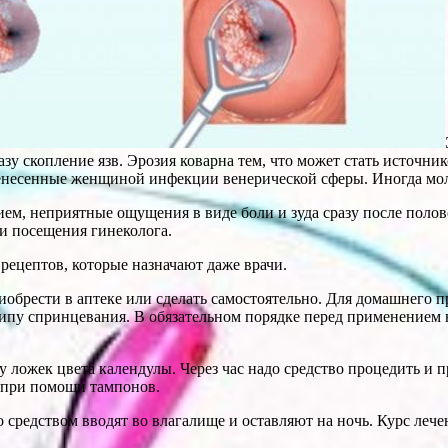
разу скопление язв. Эрозия коварна тем, что может стать источ
ренесенные женщиной инфекции венерической сферы. Иногда мол
м, неприятные ощущения в виде боли и зуда сразу после полово
и посещения гинеколога.
рецептов, которые назначают даже врачи.
обрести в аптеке или сделать самостоятельно. Для домашнего п
ипу спринцевания. В обязательном порядке перед применением н
у ложек цвета календулы. Через час надо средство процедить и 
 при помощи тампонов.
средством вводят во влагалище и оставляют на ночь. Курс лечен