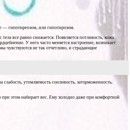
е — гипотиреозом, или гипотирозом.
с тела все равно снижается. Появляется потли­вость, кожа
рд­цебиение. У него часто меняется на­строение, возникает
мы чувствуются не так отчет­ливо, и страдающие
на слабость, утомляемость сонливость, заторможенность,
о при этом набирает вес. Ему холодно даже при комфортной