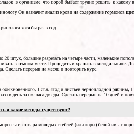
поладок в организме, что порой бывает трудно решить, к какому 
ринологу Он назначит анализ крови на содержание гормонов
щит
ринолога хотя бы раз в год.
ло 20 штук, большие разрезать на четыре части, маленькие поп
вать в темном месте. Процедить и хранить в холодильнике. Два-
а. Сде­лать перерыв на месяц и повторить курс.
быкновенного, 1 ст.л. ягод и листьев черноплод­ной рябины, 1 ч.
раза в день за полчаса до еды. Сделать перерыв на 10 дней и пов
ать и какие методы существуют?
прессы из отвара молодых стеблей (или коры) белой ивы с корнями