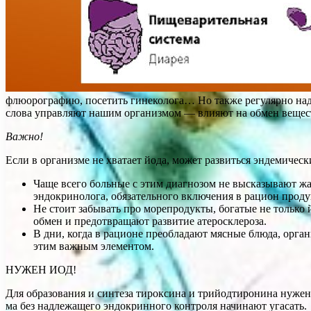
флюорографию, посетить гинеколога… Но также регулярно над
слова управляют нашим организмом — влияют на обмен вещест
Важно!
Если в организме не хвата­ет йода, может развиться эндемическ
Чаще всего больные с этим диагнозом не выска­зывают ж
эндокринолога, обязательного включения в рацион продук
Не стоит забывать про морепродукты, богатые не тольк
обмен и предотвращают развитие атеросклероза.
В дни, когда в рационе преобладают мясные блю­да, орг
этим важным элементом.
НУЖЕН ИОД!
Для образования и синтеза тироксина и трийодтиронина нужен
ма без надлежащего эндокринного контроля начинают угасать.