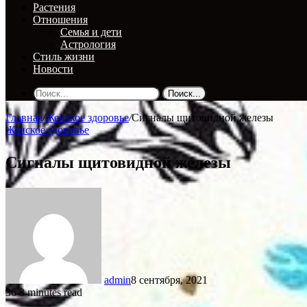
Растения
Отношения
Семья и дети
Астрология
Стиль жизни
Новости
Поиск...
Главная
/
Женское здоровье
/
Сигналы щитовидной железы
Женское здоровье
Сигналы щитовидной железы
admin
8 сентября, 2021
36
3 minutes read