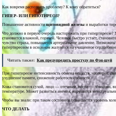
Как вовремя распознать проблему? К кому обратиться?
ГИПЕР- ИЛИ ГИПОТИРЕОЗ?
Повышение активности
щитовидной железы
и выработки тир
Что должно в первую очередь на­сторожить при гипертиреозе? Ус
становится влажной, го­рячей. Человек быстро устает, ста­нови
чувство страха, повышается артериальное давление. Возможны 
гипертиреозом в основном жалуются на учащенное сердцебиение
Читать также:
Как предупредить простуду по Фэн-шуй
При гипотиреозе интенсивность об­мена веществ, наоборот, сни
ухудшение памяти, снижение работоспособ­ности.
Кожа становится сухой, лицо — отечным, ногти — ломкими, вы
температуре. Может развиться анемия, нарушится менструальн
Чтобы вы знали: при таком состоянии повышается уровень холес
ЧТО ДЕЛАТЬ