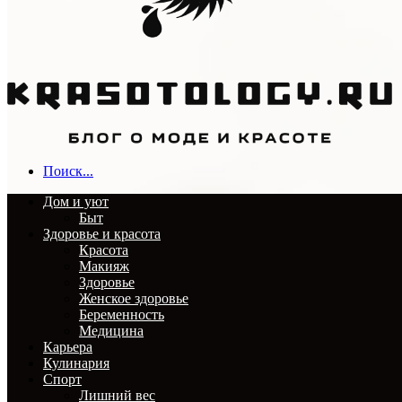
Поиск...
Дом и уют
Быт
Здоровье и красота
Красота
Макияж
Здоровье
Женское здоровье
Беременность
Медицина
Карьера
Кулинария
Спорт
Лишний вес