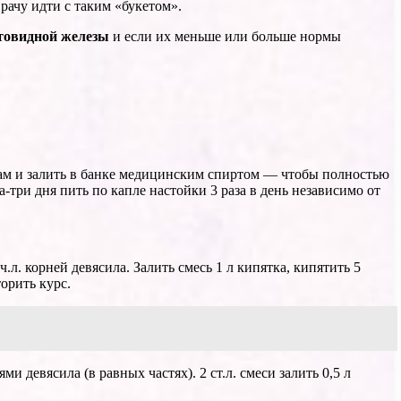
врачу идти с таким «букетом».
овидной железы
и если их меньше или больше нормы
олам и залить в банке медицинским спиртом — чтобы полностью
три дня пить по капле настойки 3 раза в день не­зависимо от
л. корней девясила. Залить смесь 1 л ки­пятка, кипятить 5
торить курс.
 девясила (в равных частях). 2 ст.л. смеси за­лить 0,5 л