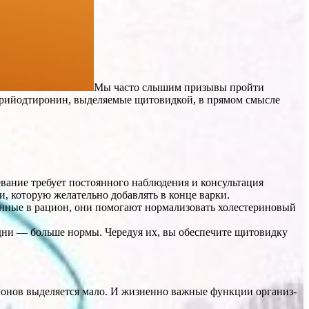
Мы часто слышим призывы пройти
трийодтиронин, выделяемые щитовидкой, в прямом смысле
вание требует постоянного на­блюдения и консультация
, которую желательно добав­лять в конце варки.
нные в рацион, они помогают нор­мализовать холестериновый
 дни — больше нормы. Чередуя их, вы обеспечите щитовидку
рмонов выделяется мало. И жизненно важные функции организ­