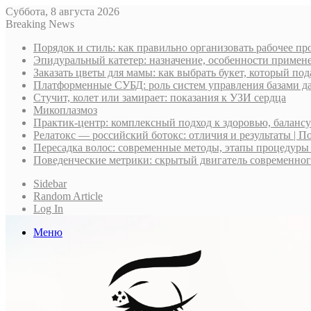
Суббота, 8 августа 2026
Breaking News
Порядок и стиль: как правильно организовать рабочее пр
Эпидуральный катетер: назначение, особенности примене
Заказать цветы для мамы: как выбрать букет, который по
Платформенные СУБД: роль систем управления базами д
Стучит, колет или замирает: показания к УЗИ сердца
Микоплазмоз
Практик-центр: комплексный подход к здоровью, баланс
Релатокс — российский ботокс: отличия и результаты | П
Пересадка волос: современные методы, этапы процедуры
Поведенческие метрики: скрытый двигатель современно
Sidebar
Random Article
Log In
Меню