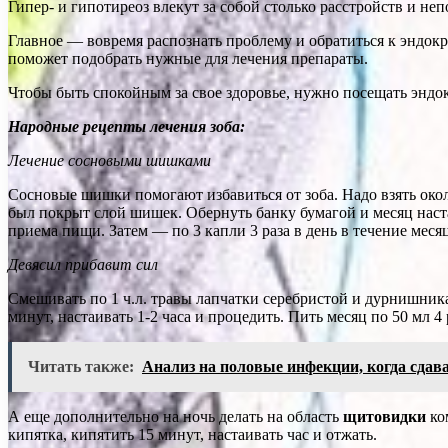
Гипер- и гипотиреоз влекут за собой столько расстройств и не
Главное — вовремя распознать проблему и обратиться к эндок
поможет подобрать нужные для лечения препараты.
Чтобы быть спокойным за свое здоровье, нужно посещать эндок
Народные рецепты лечения зоба:
Лечение сосновыми шишками
Сосновые шишки помогают избавиться от зоба. Надо взять око
был покрыт слой шишек. Обернуть банку бумагой и месяц настаи
приема пищи. Затем — по 3 капли 3 раза в день в течение месяц
Девясил прибавит сил
Смешивать по 1 ч.л. травы лапчатки серебристой и дур­нишника о
минут, настаивать 1-2 часа и процедить. Пить месяц по 50 мл 4 
Читать также:
Анализ на половые инфекции, когда сдав
А еще дополнительно на ночь делать на область
щитовид­ки
ком
кипятка, кипятить 15 минут, настаивать час и от­жать.