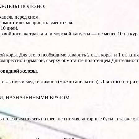
ЖЕЛЕЗЫ
ПОЛЕЗНО:
капель перед сном.
мпот или зава­ривать вместо чая.
10 дней.
хвойного экс­тракта или морской капусты — не менее 10 на курс
 коры. Для этого необходимо зава­рить 2 ст.л. коры и 1 ст. кип
омпрессной бумагой, сверху обмотайте полотенцем Длительност
овидной железы
.
ст.л. смеси меда и лимона (можно апельсина). Для этого натрите 
И, НАЗНАЧЕННЫМИ ВРАЧОМ.
 полезным носить на шее, не снимая, янтарные бусы, а также ож