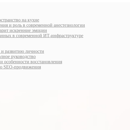
остранство на кухне
ния и роль в современной анестезиологии
дарит искренние эмоции
анных в современной ИТ-инфраструктуре
у и развитию личности
олное руководство
 и особенности восстановления
го SEO-продвижения