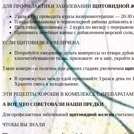
ДЛЯ ПРОФИЛАКТИКИ ЗАБОЛЕВАНИИ
ЩИТОВИДНОЙ 
2 раза в год проводить курсы валерианотерапии — 20-30 
Плоды боярышника и черноплодной рябины добавлять в ко
Пить отвар шиповника — 2 курса по месяцу с перерывом 
Принимать лечебные ванны с добавлением морской соли, 
ЕСЛИ ЩИТОВИДКА УВЕЛИЧЕНА
Попробуйте ежедневно делать компрессы из отвара дубовой
хлопчатобумажную ткань, приложите ее к шее, укройте к
Такие компрессы полезны при ранних стадиях увеличения
щит
В промежутках между едой принимайте 3 раза в день по 1 
Храните смесь в холодильнике.
ЭТИ РЕЦЕПТЫ ХОРОШИ В КОМПЛЕКСЕ С ПРЕПАРАТАМ
А ВОТ ЧТО СОВЕТОВАЛИ НАШИ ПРЕДКИ
Для профилактики заболеваний
щитовидной железы
считалось
ЧТОБЫ ВЫ ЗНАЛИ