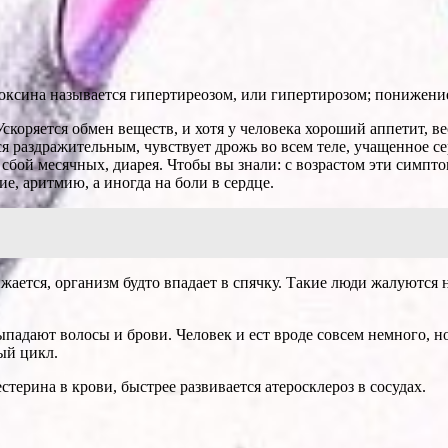
оксина назы­вается гипертиреозом, или гипертирозом; понижени
ко­ряется обмен веществ, и хотя у чело­века хороший аппетит, ве
тся раздражительным, чувствует дрожь во всем теле, учащенное се
сбой месячных, диарея. Чтобы вы знали: с возрастом эти симпто
, аритмию, а иногда на боли в сердце.
жается, ор­ганизм будто впадает в спячку. Такие люди жалуются 
падают волосы и брови. Человек и ест вроде совсем немного, н
ый цикл.
терина в крови, быстрее развивается атеросклероз в сосудах.