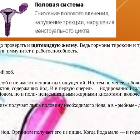
о проверять и
щитовидную железу
. Ведь гормоны тироксин и 
в, иммунитет и работоспособность.
ий зоб.
алоб и не имеют неприятных ощущений. Но, тем не менее, заболе
тов, содер­жащих йод. И в первую оче­редь — йодированной соли
о йодом, но и поли- ненасыщенными жирными кислотами: включе
анизм получает лишь половину необходимого йода, а в «рыбные»
 йод. Орга­низм получает его из пищи. Когда йода мало — и го