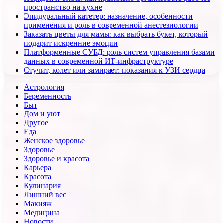
пространство на кухне
Эпидуральный катетер: назначение, особенности
применения и роль в современной анестезиологии
Заказать цветы для мамы: как выбрать букет, который
подарит искренние эмоции
Платформенные СУБД: роль систем управления базами
данных в современной ИТ-инфраструктуре
Стучит, колет или замирает: показания к УЗИ сердца
Астрология
Беременность
Быт
Дом и уют
Другое
Еда
Женское здоровье
Здоровье
Здоровье и красота
Карьера
Красота
Кулинария
Лишний вес
Макияж
Медицина
Новости