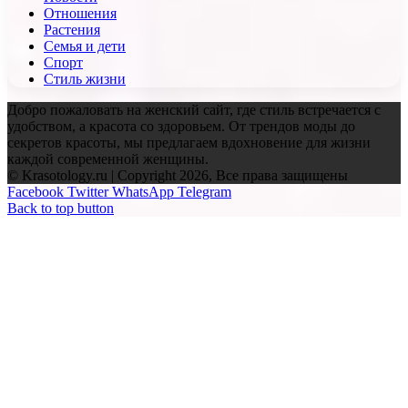
Отношения
Растения
Семья и дети
Спорт
Стиль жизни
Добро пожаловать на женский сайт, где стиль встречается с
удобством, а красота со здоровьем. От трендов моды до
секретов красоты, мы предлагаем вдохновение для жизни
каждой современной женщины.
© Krasotology.ru | Copyright 2026, Все права защищены
Facebook
Twitter
WhatsApp
Telegram
Back to top button