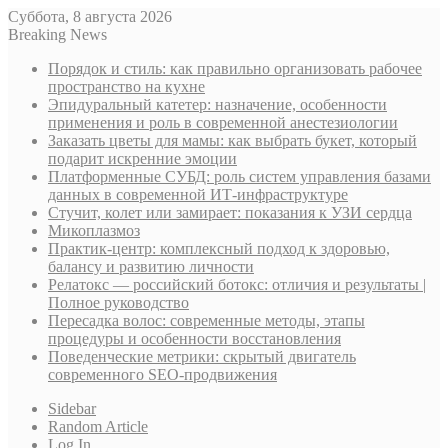
Суббота, 8 августа 2026
Breaking News
Порядок и стиль: как правильно организовать рабочее
пространство на кухне
Эпидуральный катетер: назначение, особенности
применения и роль в современной анестезиологии
Заказать цветы для мамы: как выбрать букет, который
подарит искренние эмоции
Платформенные СУБД: роль систем управления базами
данных в современной ИТ-инфраструктуре
Стучит, колет или замирает: показания к УЗИ сердца
Микоплазмоз
Практик-центр: комплексный подход к здоровью,
балансу и развитию личности
Релатокс — российский ботокс: отличия и результаты |
Полное руководство
Пересадка волос: современные методы, этапы
процедуры и особенности восстановления
Поведенческие метрики: скрытый двигатель
современного SEO-продвижения
Sidebar
Random Article
Log In