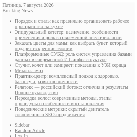
Пятница, 7 августа 2026
Breaking News
Порядок и стиль: как правильно организовать рабочее
пространство на кухне
Эпидуральный катетер: назначение, особенности
применения и роль в современной анестезиологии
Заказать цветы для мамы: как выбрать букет, который
подарит искренние эмоции
Платформенные СУБД: роль систем управления базами
данных в современной ИТ-инфраструктуре
Стучит, колет или замирает: показания к УЗИ сердца
Микоплазмоз
Практик-центр: комплексный подход к здоровью,
балансу и развитию личности
Релатокс — российский ботокс: отличия и результаты |
Полное руководство
Пересадка волос: современные методы, этапы
процедуры и особенности восстановления
Поведенческие метрики: скрытый двигатель
современного SEO-продвижения
Sidebar
Random Article
Log In