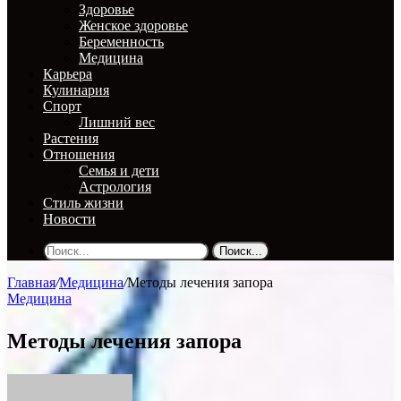
Здоровье
Женское здоровье
Беременность
Медицина
Карьера
Кулинария
Спорт
Лишний вес
Растения
Отношения
Семья и дети
Астрология
Стиль жизни
Новости
Поиск...
Главная
/
Медицина
/
Методы лечения запора
Медицина
Методы лечения запора