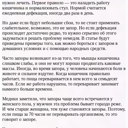
нужно лечить. Первое правило — это наладить работу
кишечника и нормализовать стул. Нормой считается
ежедневная дефекация, иногда два раза в день.
Но даже если будут небольшие сбои, то не стоит применять
слабительное, возможно, это не запор. Но если дефекация
происходит достаточно редко, то нужно серьезно об этого
задуматься и решать проблему немедля. В статье будут
приведены примеры того, как можно бороться с запором в
домашних условиях и с помощью народных средств.
Часто запоры возникают из-за того, что мышцы кишечника
слишком слабы, и они не могут хорошо продвигать каковые
массы. Иногда, во время запора, у человека начинаются боли в
животе и сильное вздутие. Когда кишечник правильно
работает, то пища переваривается в нем всего за семьдесят
часов. Если же работа нарушена, то переваривает занимает
намного больше времени.
Медики заметили, что запоры чаще всего встречаются у
женского пола, у мужчин эта проблема бывает гораздо реже.
И чем старше женщина, тем хуже становятся запоры. Поэтому,
если пища за 70 часов не переваривать организмом, то это
говорит о запоре.