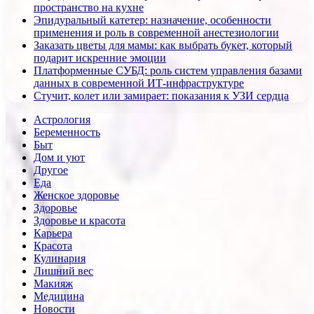
пространство на кухне
Эпидуральный катетер: назначение, особенности
применения и роль в современной анестезиологии
Заказать цветы для мамы: как выбрать букет, который
подарит искренние эмоции
Платформенные СУБД: роль систем управления базами
данных в современной ИТ-инфраструктуре
Стучит, колет или замирает: показания к УЗИ сердца
Астрология
Беременность
Быт
Дом и уют
Другое
Еда
Женское здоровье
Здоровье
Здоровье и красота
Карьера
Красота
Кулинария
Лишний вес
Макияж
Медицина
Новости