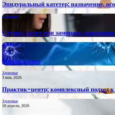
Эпидуральный катетер: назначение, ос
Здоровье
1 июня, 2026
Стучит, колет или замирает: показания
Здоровье
27 мая, 2026
Микоплазмоз
Здоровье
3 мая, 2026
Практик-центр: комплексный подход к 
Здоровье
18 апреля, 2026