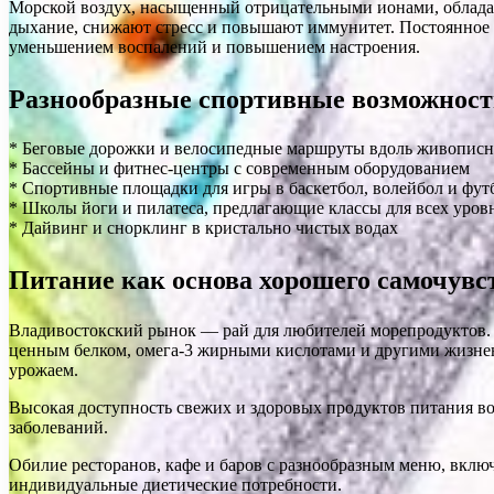
Морской воздух, насыщенный отрицательными ионами, облада
дыхание, снижают стресс и повышают иммунитет. Постоянное во
уменьшением воспалений и повышением настроения.
Разнообразные спортивные возможности
* Беговые дорожки и велосипедные маршруты вдоль живопис
* Бассейны и фитнес-центры с современным оборудованием
* Спортивные площадки для игры в баскетбол, волейбол и фут
* Школы йоги и пилатеса, предлагающие классы для всех уров
* Дайвинг и снорклинг в кристально чистых водах
Питание как основа хорошего самочувс
Владивостокский рынок — рай для любителей морепродуктов. 
ценным белком, омега-3 жирными кислотами и другими жизн
урожаем.
Высокая доступность свежих и здоровых продуктов питания в
заболеваний.
Обилие ресторанов, кафе и баров с разнообразным меню, вклю
индивидуальные диетические потребности.