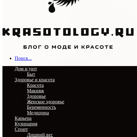
Поиск...
Дом и уют
Быт
Здоровье и красота
Красота
Макияж
Здоровье
Женское здоровье
Беременность
Медицина
Карьера
Кулинария
Спорт
Лишний вес