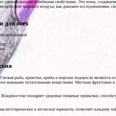
ет удивительными целебными свойствами. Эти ионы, создавае
здействие морского воздуха, как доказано исследованиями, свя
 для всех
ной набережной
бол
ней
твия
Свежая рыба, креветки, крабы и морские водоросли являются о
енно важными питательными веществами. Местные фруктовые и
о Владивостоке поощряет здоровые пищевые привычки, способс
чая вегетарианские и веганские варианты, позволяет каждому 