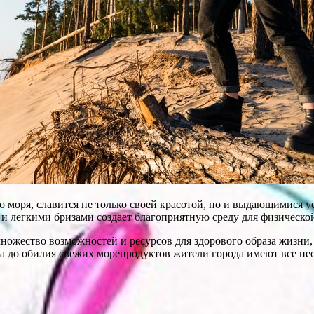
моря, славится не только своей красотой, но и выдающимися у
 легкими бризами создает благоприятную среду для физической
ожество возможностей и ресурсов для здорового образа жизни, 
а до обилия свежих морепродуктов жители города имеют все не