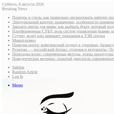
Суббота, 8 августа 2026
Breaking News
Порядок и стиль: как правильно организовать рабочее пр
Эпидуральный катетер: назначение, особенности примене
Заказать цветы для мамы: как выбрать букет, который по
Платформенные СУБД: роль систем управления базами д
Стучит, колет или замирает: показания к УЗИ сердца
Микоплазмоз
Практик-центр: комплексный подход к здоровью, баланс
Релатокс — российский ботокс: отличия и результаты | П
Пересадка волос: современные методы, этапы процедуры
Поведенческие метрики: скрытый двигатель современно
Sidebar
Random Article
Log In
Меню