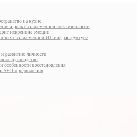
остранство на кухне
ния и роль в современной анестезиологии
дарит искренние эмоции
анных в современной ИТ-инфраструктуре
у и развитию личности
олное руководство
 и особенности восстановления
го SEO-продвижения