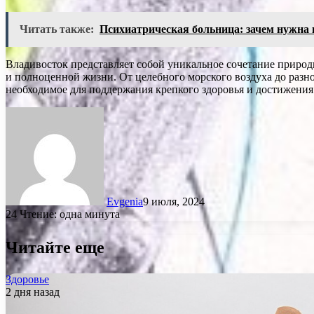
Читать также:
Психиатрическая больница: зачем нужна 
Владивосток представляет собой уникальное сочетание природн
и полноценной жизни. От целебного морского воздуха до раз
необходимое для поддержания крепкого здоровья и достижения
Evgenia
9 июля, 2024
24
Чтение: одна минута
Читайте еще
Здоровье
2 дня назад