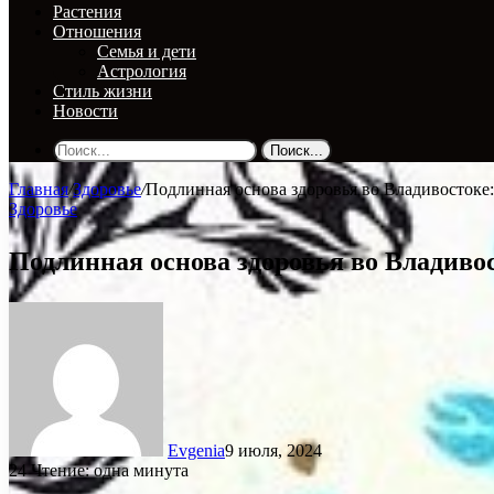
Растения
Отношения
Семья и дети
Астрология
Стиль жизни
Новости
Поиск...
Главная
/
Здоровье
/
Подлинная основа здоровья во Владивостоке:
Здоровье
Подлинная основа здоровья во Владивос
Evgenia
9 июля, 2024
24
Чтение: одна минута