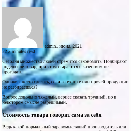
admin
1 июня, 2021
22
2 minutes read
Сегодня множество людей стремится сэкономить. Подбирают
подешевле товар, при этом стараются с качеством не
прогадать.
Однако как это сделать, если в технике или прочей продукции
не разбираешься?
Вопрос довольно тяжелый, вернее сказать трудный, но в
некотором смысле разрешимый.
Стоимость товара говорит сама за себя
Ведь какой нормальный здравомыслящий производитель или