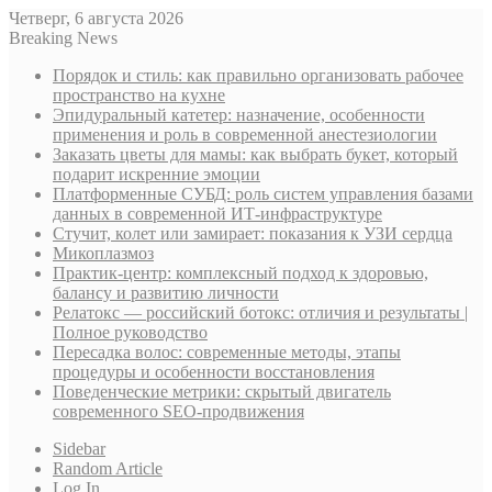
Четверг, 6 августа 2026
Breaking News
Порядок и стиль: как правильно организовать рабочее
пространство на кухне
Эпидуральный катетер: назначение, особенности
применения и роль в современной анестезиологии
Заказать цветы для мамы: как выбрать букет, который
подарит искренние эмоции
Платформенные СУБД: роль систем управления базами
данных в современной ИТ-инфраструктуре
Стучит, колет или замирает: показания к УЗИ сердца
Микоплазмоз
Практик-центр: комплексный подход к здоровью,
балансу и развитию личности
Релатокс — российский ботокс: отличия и результаты |
Полное руководство
Пересадка волос: современные методы, этапы
процедуры и особенности восстановления
Поведенческие метрики: скрытый двигатель
современного SEO-продвижения
Sidebar
Random Article
Log In