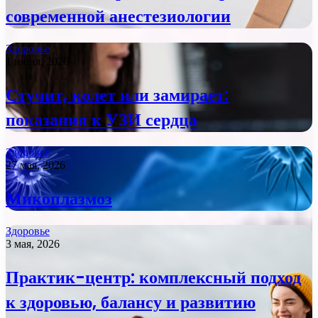
современной анестезиологии
Здоровье
1 июня, 2026
Стучит, колет или замирает:
показания к УЗИ сердца
Здоровье
27 мая, 2026
Микоплазмоз
Здоровье
3 мая, 2026
Практик-центр: комплексный подход
к здоровью, балансу и развитию