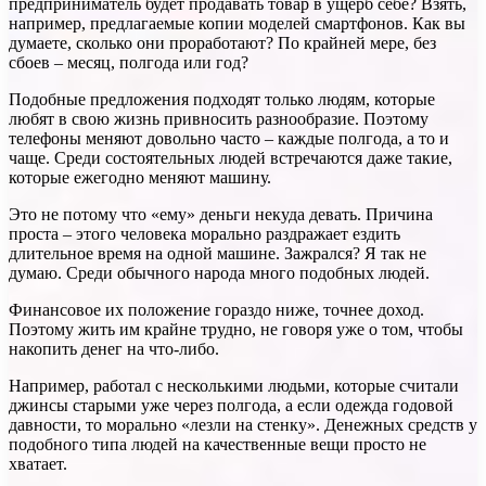
предприниматель будет продавать товар в ущерб себе? Взять,
например, предлагаемые копии моделей смартфонов. Как вы
думаете, сколько они проработают? По крайней мере, без
сбоев – месяц, полгода или год?
Подобные предложения подходят только людям, которые
любят в свою жизнь привносить разнообразие. Поэтому
телефоны меняют довольно часто – каждые полгода, а то и
чаще. Среди состоятельных людей встречаются даже такие,
которые ежегодно меняют машину.
Это не потому что «ему» деньги некуда девать. Причина
проста – этого человека морально раздражает ездить
длительное время на одной машине. Зажрался? Я так не
думаю. Среди обычного народа много подобных людей.
Финансовое их положение гораздо ниже, точнее доход.
Поэтому жить им крайне трудно, не говоря уже о том, чтобы
накопить денег на что-либо.
Например, работал с несколькими людьми, которые считали
джинсы старыми уже через полгода, а если одежда годовой
давности, то морально «лезли на стенку». Денежных средств у
подобного типа людей на качественные вещи просто не
хватает.