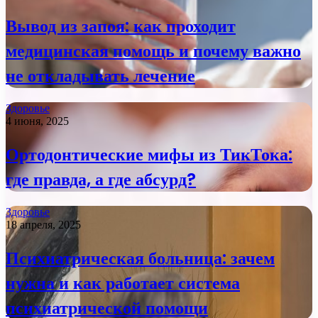
Вывод из запоя: как проходит
медицинская помощь и почему важно
не откладывать лечение
Здоровье
4 июня, 2025
Ортодонтические мифы из ТикТока:
где правда, а где абсурд?
Здоровье
18 апреля, 2025
Психиатрическая больница: зачем
нужна и как работает система
психиатрической помощи