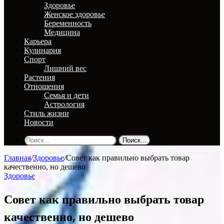
Здоровье
Женское здоровье
Беременность
Медицина
Карьера
Кулинария
Спорт
Лишний вес
Растения
Отношения
Семья и дети
Астрология
Стиль жизни
Новости
Поиск...
Главная
/
Здоровье
/
Совет как правильно выбрать товар
качественно, но дешево
Здоровье
Совет как правильно выбрать товар
качественно, но дешево