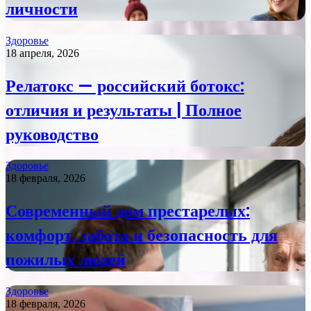
личности
Здоровье
18 апреля, 2026
Релатокс — российский ботокс:
отличия и результаты | Полное
руководство
Здоровье
18 февраля, 2026
Современный дом престарелых:
комфорт, забота и безопасность для
пожилых людей
Здоровье
18 февраля, 2026