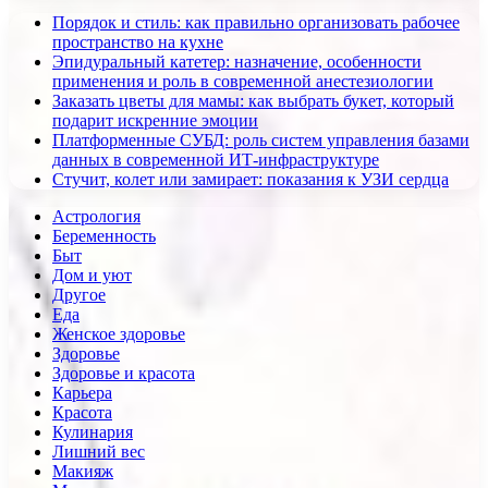
Порядок и стиль: как правильно организовать рабочее
пространство на кухне
Эпидуральный катетер: назначение, особенности
применения и роль в современной анестезиологии
Заказать цветы для мамы: как выбрать букет, который
подарит искренние эмоции
Платформенные СУБД: роль систем управления базами
данных в современной ИТ-инфраструктуре
Стучит, колет или замирает: показания к УЗИ сердца
Астрология
Беременность
Быт
Дом и уют
Другое
Еда
Женское здоровье
Здоровье
Здоровье и красота
Карьера
Красота
Кулинария
Лишний вес
Макияж