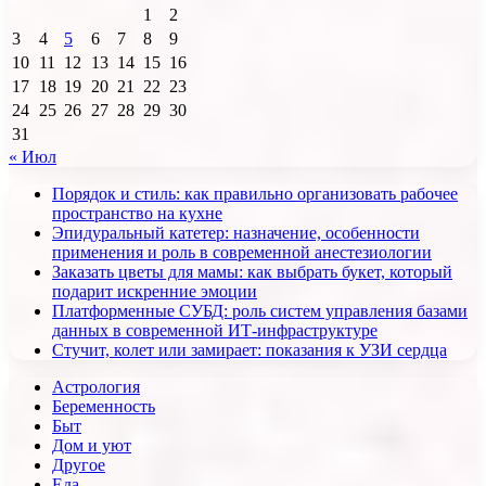
1
2
3
4
5
6
7
8
9
10
11
12
13
14
15
16
17
18
19
20
21
22
23
24
25
26
27
28
29
30
31
« Июл
Порядок и стиль: как правильно организовать рабочее
пространство на кухне
Эпидуральный катетер: назначение, особенности
применения и роль в современной анестезиологии
Заказать цветы для мамы: как выбрать букет, который
подарит искренние эмоции
Платформенные СУБД: роль систем управления базами
данных в современной ИТ-инфраструктуре
Стучит, колет или замирает: показания к УЗИ сердца
Астрология
Беременность
Быт
Дом и уют
Другое
Еда