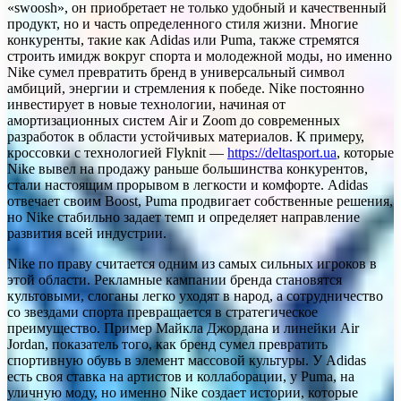
«swoosh», он приобретает не только удобный и качественный
продукт, но и часть определенного стиля жизни. Многие
конкуренты, такие как Adidas или Puma, также стремятся
строить имидж вокруг спорта и молодежной моды, но именно
Nike сумел превратить бренд в универсальный символ
амбиций, энергии и стремления к победе. Nike постоянно
инвестирует в новые технологии, начиная от
амортизационных систем Air и Zoom до современных
разработок в области устойчивых материалов. К примеру,
кроссовки с технологией Flyknit —
https://deltasport.ua
, которые
Nike вывел на продажу раньше большинства конкурентов,
стали настоящим прорывом в легкости и комфорте. Adidas
отвечает своим Boost, Puma продвигает собственные решения,
но Nike стабильно задает темп и определяет направление
развития всей индустрии.
Nike по праву считается одним из самых сильных игроков в
этой области. Рекламные кампании бренда становятся
культовыми, слоганы легко уходят в народ, а сотрудничество
со звездами спорта превращается в стратегическое
преимущество. Пример Майкла Джордана и линейки Air
Jordan, показатель того, как бренд сумел превратить
спортивную обувь в элемент массовой культуры. У Adidas
есть своя ставка на артистов и коллаборации, у Puma, на
уличную моду, но именно Nike создает истории, которые