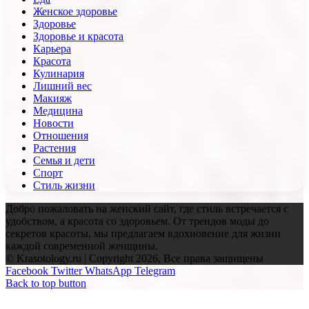
Женское здоровье
Здоровье
Здоровье и красота
Карьера
Красота
Кулинария
Лишний вес
Макияж
Медицина
Новости
Отношения
Растения
Семья и дети
Спорт
Стиль жизни
Добро пожаловать на женский сайт, где стиль встречается с
удобством, а красота со здоровьем. От трендов моды до
секретов красоты, мы предлагаем вдохновение для жизни
каждой современной женщины.
© Krasotology.ru | Copyright 2026, Все права защищены
Facebook
Twitter
WhatsApp
Telegram
Back to top button