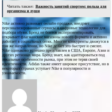
Читать также:
Важность занятий спортом: польза для
организма и души
Nike активно развивает онлайн-продажи, внедряет
персонализированные сервисы и цифровые технологии для
подбора обуви. Бренд не боится экспериментировать,
открывает флагманские магазины нового формата и активно
работает в социальных сетях. Многие конкуренты движутся в
том же направлении, но Nike делает это быстрее и смелее.
Nike одинаково успешно представлен в США, Европе, Азии и
других регионах мира. Бренд знает, как адаптироваться под
локальные особенности рынка, при этом не теряя своей
идентичности. Adidas также имеет широкое присутствие, но в
некоторых странах уступает Nike в популярности и
узнаваемости.