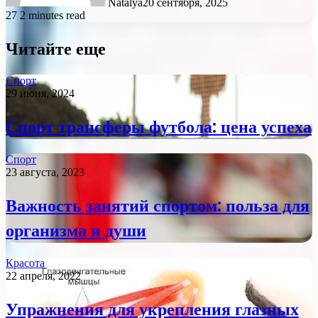
Natalya
20 сентября, 2025
27
2 minutes read
Читайте еще
Спорт
29 июня, 2024
Спорт трансферы футбола: цена успеха
Спорт
23 августа, 2023
Важность занятий спортом: польза для
организма и души
Красота
22 апреля, 2022
Упражнения для укрепления глазных