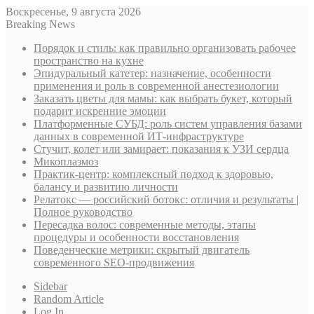
Воскресенье, 9 августа 2026
Breaking News
Порядок и стиль: как правильно организовать рабочее
пространство на кухне
Эпидуральный катетер: назначение, особенности
применения и роль в современной анестезиологии
Заказать цветы для мамы: как выбрать букет, который
подарит искренние эмоции
Платформенные СУБД: роль систем управления базами
данных в современной ИТ-инфраструктуре
Стучит, колет или замирает: показания к УЗИ сердца
Микоплазмоз
Практик-центр: комплексный подход к здоровью,
балансу и развитию личности
Релатокс — российский ботокс: отличия и результаты |
Полное руководство
Пересадка волос: современные методы, этапы
процедуры и особенности восстановления
Поведенческие метрики: скрытый двигатель
современного SEO-продвижения
Sidebar
Random Article
Log In