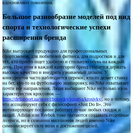
вдохновляют поколения.
Большое разнообразие моделей под вид
спорта и технологические успехи
расширения бренда
Nike выпускает продукцию для профессиональных
спортсменов, для любителей фитнеса, для подростков и для
тех, кто просто ищет удобную и стильную обувь на каждый
день. При этом в каждой категории бренд старается держать
высокое качество и внедрять узнаваемый дизайн. У
конкурентов часто наблюдается перекос, кто-то делает ставку
на бег, кто-то на футбольную экипировку, но Nike охватывает
почти все направления. Люди выбирают Nike не только из-за
характеристик кроссовок —
https://deltasport.ua/store/choloviky/vzuttya/krosivky/
, но и потому,
что ассоциируют себя с философией «Just Do It». Это
мотивирующее послание работает лучше любых скидок и
акций. Adidas или Reebok тоже пытаются создавать подобные
лозунги, но в сознании миллионов людей именно Nike
символизирует силу воли и достижение целей.