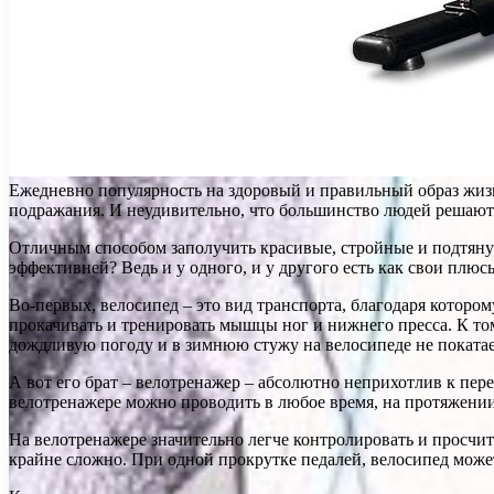
Ежедневно популярность на здоровый и правильный образ жизн
подражания. И неудивительно, что большинство людей решают
Отличным способом заполучить красивые, стройные и подтянут
эффективней? Ведь и у одного, и у другого есть как свои плюс
Во-первых, велосипед – это вид транспорта, благодаря которо
прокачивать и тренировать мышцы ног и нижнего пресса. К том
дождливую погоду и в зимнюю стужу на велосипеде не поката
А вот его брат – велотренажер – абсолютно неприхотлив к пе
велотренажере можно проводить в любое время, на протяжении 
На велотренажере значительно легче контролировать и просчиты
крайне сложно. При одной прокрутке педалей, велосипед може