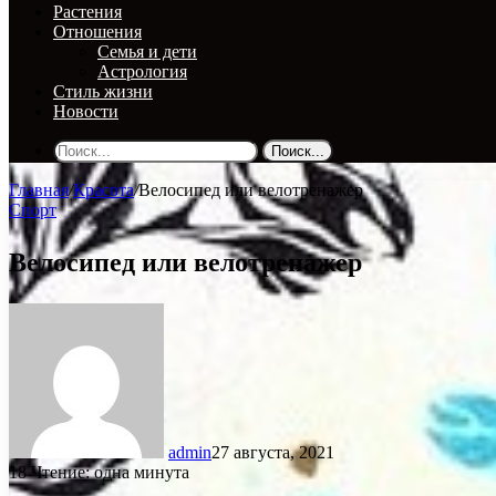
Растения
Отношения
Семья и дети
Астрология
Стиль жизни
Новости
Поиск...
Главная
/
Красота
/
Велосипед или велотренажер
Спорт
Велосипед или велотренажер
admin
27 августа, 2021
18
Чтение: одна минута