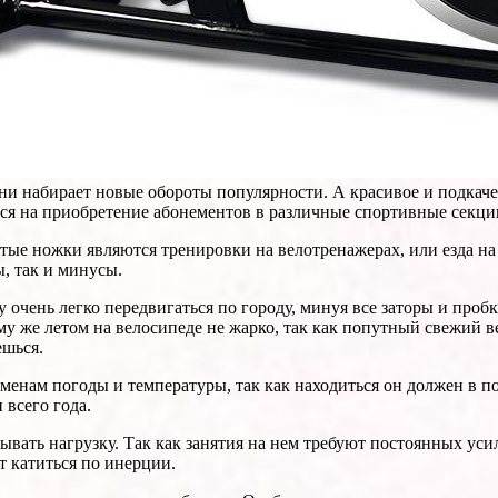
и набирает новые обороты популярности. А красивое и подкаче
ся на приобретение абонементов в различные спортивные секци
ые ножки являются тренировки на велотренажерах, или езда на
ы, так и минусы.
му очень легко передвигаться по городу, минуя все заторы и пр
у же летом на велосипеде не жарко, так как попутный свежий ве
ешься.
ременам погоды и температуры, так как находиться он должен в
всего года.
вать нагрузку. Так как занятия на нем требуют постоянных усил
т катиться по инерции.