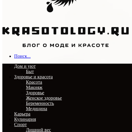
Поиск...
Дом и уют
Быт
Здоровье и красота
Красота
Макияж
Здоровье
Женское здоровье
Беременность
Медицина
Карьера
Кулинария
Спорт
Лишний вес