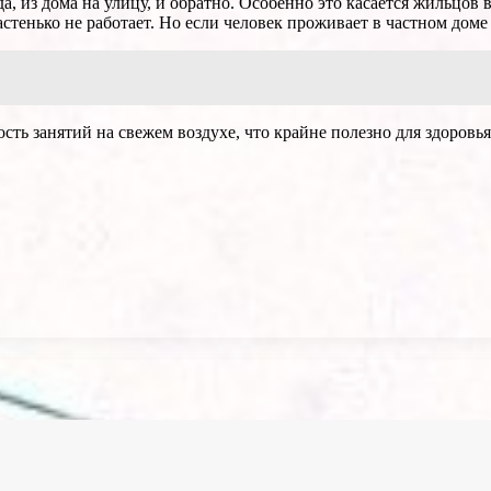
 из дома на улицу, и обратно. Особенно это касается жильцов 
астенько не работает. Но если человек проживает в частном доме
ть занятий на свежем воздухе, что крайне полезно для здоровья