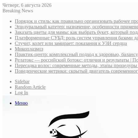
Четверг, 6 августа 2026
Breaking News
Порядок и стиль: как правильно организовать рабочее пр
Эпидуральный катетер: назначение, особенности примене
Заказать цветы для мамы: как выбрать букет, который по
Платформенные СУБД: роль систем управления базами д
Стучит, колет или замирает: показания к УЗИ сердца
Микоплазмоз
Практик-центр: комплексный подход к здоровью, баланс
Релатокс — российский ботокс: отличия и результаты | П
Пересадка волос: современные методы, этапы процедуры
Поведенческие метрики: скрытый двигатель современно
Sidebar
Random Article
Log In
Меню