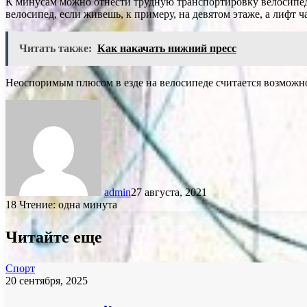
К минусам можно отнести трудную транспортировку велосипеда,
велосипед, если живешь, к примеру, на девятом этаже, а лифт ч
Читать также:
Как накачать нижний пресс
Неоспоримым плюсом в езде на велосипеде считается возможнос
admin
27 августа, 2021
18
Чтение: одна минута
Читайте еще
Спорт
20 сентября, 2025