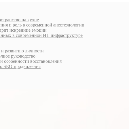
остранство на кухне
ния и роль в современной анестезиологии
дарит искренние эмоции
анных в современной ИТ-инфраструктуре
у и развитию личности
олное руководство
 и особенности восстановления
го SEO-продвижения