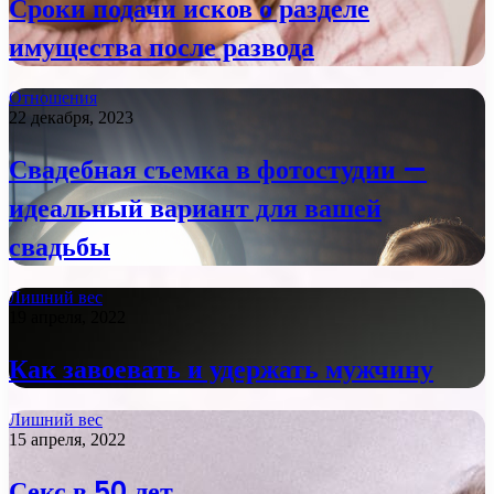
Сроки подачи исков о разделе
имущества после развода
Отношения
22 декабря, 2023
Свадебная съемка в фотостудии —
идеальный вариант для вашей
свадьбы
Лишний вес
19 апреля, 2022
Как завоевать и удержать мужчину
Лишний вес
15 апреля, 2022
Секс в 50 лет