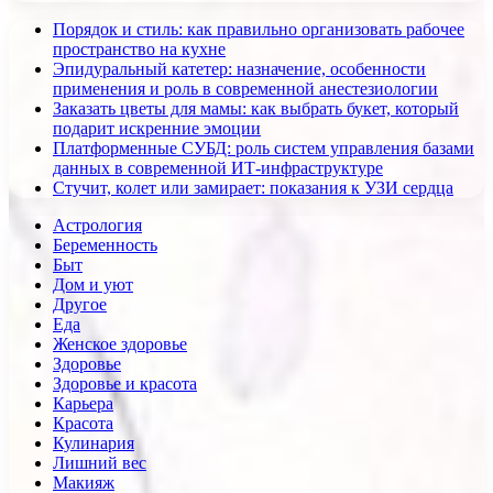
Порядок и стиль: как правильно организовать рабочее
пространство на кухне
Эпидуральный катетер: назначение, особенности
применения и роль в современной анестезиологии
Заказать цветы для мамы: как выбрать букет, который
подарит искренние эмоции
Платформенные СУБД: роль систем управления базами
данных в современной ИТ-инфраструктуре
Стучит, колет или замирает: показания к УЗИ сердца
Астрология
Беременность
Быт
Дом и уют
Другое
Еда
Женское здоровье
Здоровье
Здоровье и красота
Карьера
Красота
Кулинария
Лишний вес
Макияж