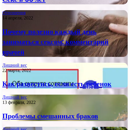
Отношения
14 апреля, 2022
Почему полезно каждый день
заниматься сексом: комментарий
врачей
Лишний вес
22 марта, 2022
Как развестись, если есть ребенок
Лишний вес
13 февраля, 2022
Проблемы смешанных браков
Лишний вес