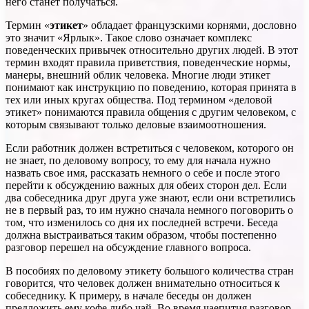
него станет получаться.
Термин «
этикет
» обладает французскими корнями, дословно
это значит «Ярлык». Такое слово означает комплекс
поведенческих привычек относительно других людей. В этот
термин входят правила приветствия, поведенческие нормы,
манеры, внешний облик человека. Многие люди этикет
понимают как инструкцию по поведению, которая принята в
тех или иных кругах общества. Под термином «деловой
этикет» понимаются правила общения с другим человеком, с
которым связывают только деловые взаимоотношения.
Если работник должен встретиться с человеком, которого он
не знает, по деловому вопросу, то ему для начала нужно
назвать свое имя, рассказать немного о себе и после этого
перейти к обсуждению важных для обеих сторон дел. Если
два собеседника друг друга уже знают, если они встретились
не в первый раз, то им нужно сначала немного поговорить о
том, что изменилось со дня их последней встречи. Беседа
должна выстраиваться таким образом, чтобы постепенно
разговор перешел на обсуждение главного вопроса.
В пособиях по деловому этикету большого количества стран
говорится, что человек должен внимательно относиться к
собеседнику. К примеру, в начале беседы он должен
предложить ему кофе либо чай. Во время чаепития разговор