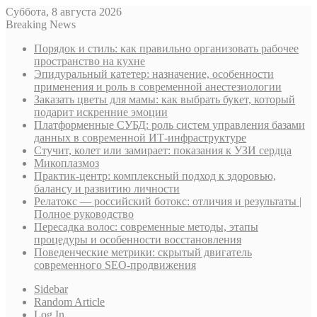
Суббота, 8 августа 2026
Breaking News
Порядок и стиль: как правильно организовать рабочее
пространство на кухне
Эпидуральный катетер: назначение, особенности
применения и роль в современной анестезиологии
Заказать цветы для мамы: как выбрать букет, который
подарит искренние эмоции
Платформенные СУБД: роль систем управления базами
данных в современной ИТ-инфраструктуре
Стучит, колет или замирает: показания к УЗИ сердца
Микоплазмоз
Практик-центр: комплексный подход к здоровью,
балансу и развитию личности
Релатокс — российский ботокс: отличия и результаты |
Полное руководство
Пересадка волос: современные методы, этапы
процедуры и особенности восстановления
Поведенческие метрики: скрытый двигатель
современного SEO-продвижения
Sidebar
Random Article
Log In