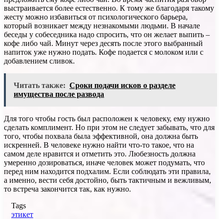
выстраивается более естественно. К тому же благодаря такому
жесту можно избавиться от психологического барьера,
который возникает между незнакомыми людьми. В начале
беседы у собеседника надо спросить, что он желает выпить –
кофе либо чай. Минут через десять после этого выбранный
напиток уже нужно подать. Кофе подается с молоком или с
добавлением сливок.
Читать также:
Сроки подачи исков о разделе
имущества после развода
Для того чтобы гость был расположен к человеку, ему нужно
сделать комплимент. Но при этом не следует забывать, что для
того, чтобы похвала была эффективной, она должна быть
искренней. В человеке нужно найти что-то такое, что на
самом деле нравится и отметить это. Любезность должна
умеренно дозироваться, иначе человек может подумать, что
перед ним находится подхалим. Если соблюдать эти правила,
а именно, вести себя достойно, быть тактичным и вежливым,
то встреча закончится так, как нужно.
Tags
этикет