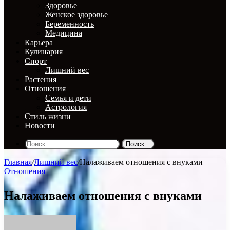
Здоровье
Женское здоровье
Беременность
Медицина
Карьера
Кулинария
Спорт
Лишний вес
Растения
Отношения
Семья и дети
Астрология
Стиль жизни
Новости
Поиск...
Главная
/
Лишний вес
/
Налаживаем отношения с внуками
Отношения
Налаживаем отношения с внуками