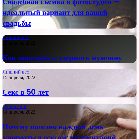
Свадебная съемка в фотостудии —
идеальный вариант для вашей
свадьбы
Лишний вес
19 апреля, 2022
Как завоевать и удержать мужчину
Лишний вес
15 апреля, 2022
Секс в 50 лет
Отношения
14 апреля, 2022
Почему полезно каждый день
заниматься сексом: комментарий