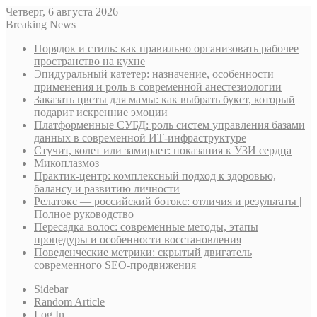
Четверг, 6 августа 2026
Breaking News
Порядок и стиль: как правильно организовать рабочее
пространство на кухне
Эпидуральный катетер: назначение, особенности
применения и роль в современной анестезиологии
Заказать цветы для мамы: как выбрать букет, который
подарит искренние эмоции
Платформенные СУБД: роль систем управления базами
данных в современной ИТ-инфраструктуре
Стучит, колет или замирает: показания к УЗИ сердца
Микоплазмоз
Практик-центр: комплексный подход к здоровью,
балансу и развитию личности
Релатокс — российский ботокс: отличия и результаты |
Полное руководство
Пересадка волос: современные методы, этапы
процедуры и особенности восстановления
Поведенческие метрики: скрытый двигатель
современного SEO-продвижения
Sidebar
Random Article
Log In