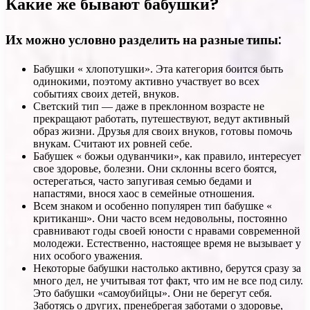
Какие же бывают бабушки?
Их можно условно разделить на разные типы:
Бабушки « хлопотушки». Эта категория боится быть
одинокими, поэтому активно участвует во всех
событиях своих детей, внуков.
Светский тип — даже в преклонном возрасте не
прекращают работать, путешествуют, ведут активный
образ жизни. Друзья для своих внуков, готовы помочь
внукам. Считают их ровней себе.
Бабушек « божьи одуванчики», как правило, интересует
свое здоровье, болезни. Они склонны всего боятся,
остерегаться, часто запугивая семью бедами и
напастями, внося хаос в семейные отношения.
Всем знаком и особенно популярен тип бабушке «
критиканш». Они часто всем недовольны, постоянно
сравнивают годы своей юности с нравами современной
молодежи. Естественно, настоящее время не вызывает у
них особого уважения.
Некоторые бабушки настолько активно, берутся сразу за
много дел, не учитывая тот факт, что им не все под силу.
Это бабушки «самоубийцы». Они не берегут себя.
Заботясь о других, пренебрегая заботами о здоровье,