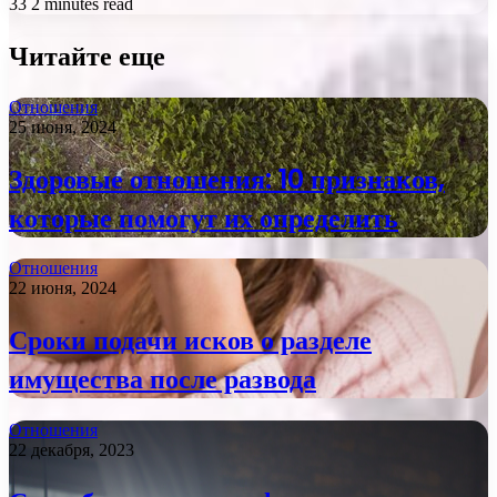
33
2 minutes read
Читайте еще
Отношения
25 июня, 2024
Здоровые отношения: 10 признаков,
которые помогут их определить
Отношения
22 июня, 2024
Сроки подачи исков о разделе
имущества после развода
Отношения
22 декабря, 2023