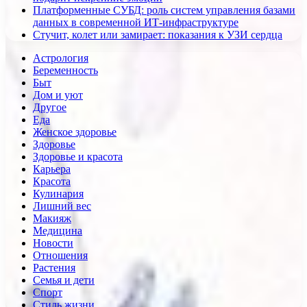
Платформенные СУБД: роль систем управления базами
данных в современной ИТ-инфраструктуре
Стучит, колет или замирает: показания к УЗИ сердца
Астрология
Беременность
Быт
Дом и уют
Другое
Еда
Женское здоровье
Здоровье
Здоровье и красота
Карьера
Красота
Кулинария
Лишний вес
Макияж
Медицина
Новости
Отношения
Растения
Семья и дети
Спорт
Стиль жизни