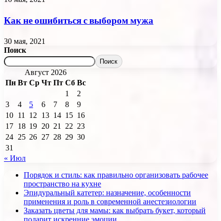
Как не ошибиться с выбором мужа
30 мая, 2021
Поиск
Поиск
Август 2026
Пн
Вт
Ср
Чт
Пт
Сб
Вс
1
2
3
4
5
6
7
8
9
10
11
12
13
14
15
16
17
18
19
20
21
22
23
24
25
26
27
28
29
30
31
« Июл
Порядок и стиль: как правильно организовать рабочее
пространство на кухне
Эпидуральный катетер: назначение, особенности
применения и роль в современной анестезиологии
Заказать цветы для мамы: как выбрать букет, который
подарит искренние эмоции