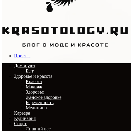
Поиск...
Дом и уют
Быт
Здоровье и красота
Красота
Макияж
Здоровье
Женское здоровье
Беременность
Медицина
Карьера
Кулинария
Спорт
Лишний вес