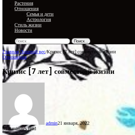
Растения
Отношения
Семья и дети
Астрология
Стиль жизни
Новости
Поиск...
Главная
/
Лишний вес
/
Кризис [7 лет] совместной жизни
Отношения
Кризис [7 лет] совместной жизни
admin
21 января, 2022
31
3 minutes read