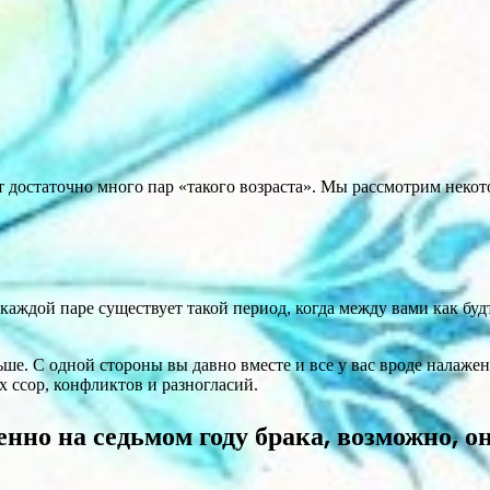
т достаточно много пар «такого возраста». Мы рассмотрим нек
каждой паре существует такой период, когда между вами как будто
льше. С одной стороны вы давно вместе и все у вас вроде налаже
 ссор, конфликтов и разногласий.
енно на седьмом году брака, возможно, о