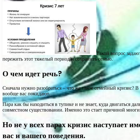
Такой вопрос задаю
пережить этот тяжелый период и сохранить семью.
О чем идет речь?
Сначала нужно разобраться – что же такое семейный кризис? В 
вообще вас покидают.
Пара как бы находиться в тупике и не знает, куда двигаться да
совместном существовании. Именно это стает причиной многих
Но не у всех парах кризис наступает им
вас и вашего поведения.