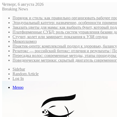
Четверг, 6 августа 2026
Breaking News
Порядок и стиль: как правильно организовать рабочее пр
Эпидуральный катетер: назначение, особенности примене
Заказать цветы для мамы: как выбрать букет, который по
Платформенные СУБД: роль систем управления базами д
Стучит, колет или замирает: показания к УЗИ сердца
Микоплазмоз
Практик-центр: комплексный подход к здоровью, баланс
Релатокс — российский ботокс: отличия и результаты | П
Пересадка волос: современные методы, этапы процедуры
Поведенческие метрики: скрытый двигатель современно
Sidebar
Random Article
Log In
Меню