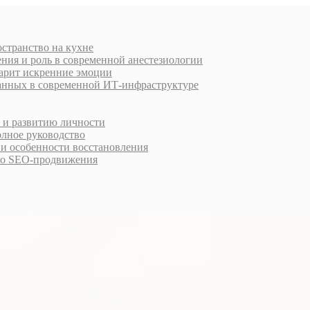
остранство на кухне
ния и роль в современной анестезиологии
дарит искренние эмоции
анных в современной ИТ-инфраструктуре
у и развитию личности
олное руководство
 и особенности восстановления
го SEO-продвижения