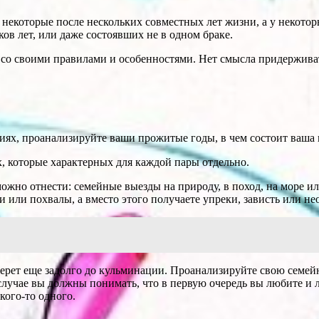
 некоторые после нескольких совместных лет жизни, а у некотор
ов лет, или даже состоявших не в одном браке.
, со своими правилами и особенностями. Нет смысла придерживат
ях, проанализируйте ваши прожитые годы, в чем состоит ваша
, которые характерных для каждой пары отдельно.
ожно отнести: семейные выезды на природу, в поход, на море и
 или похвалы, а вместо этого получаете упреки, зависть или не
берет еще задолго до кульминации. Проанализируйте свою семей
случае вы должны понимать, что в первую очередь вы любите и л
 кого-то одного.