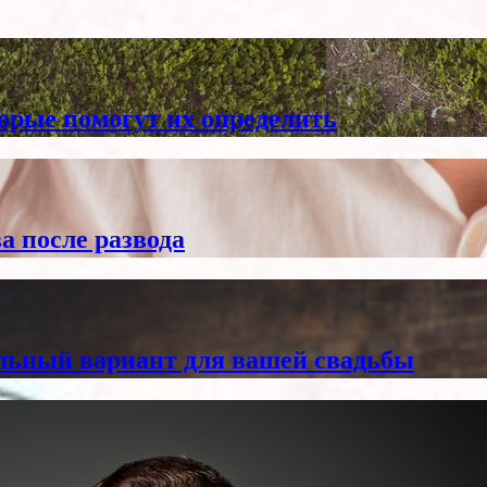
торые помогут их определить
а после развода
альный вариант для вашей свадьбы