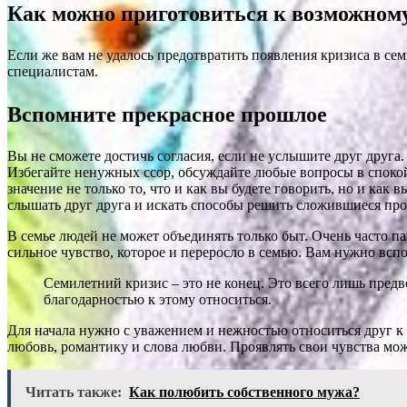
Как можно приготовиться к возможному
Если же вам не удалось предотвратить появления кризиса в се
специалистам.
Вспомните прекрасное прошлое
Вы не сможете достичь согласия, если не услышите друг друга.
Избегайте ненужных ссор, обсуждайте любые вопросы в спокой
значение не только то, что и как вы будете говорить, но и как
слышать друг друга и искать способы решить сложившиеся пр
В семье людей не может объединять только быт. Очень часто 
сильное чувство, которое и переросло в семью. Вам нужно вспо
Семилетний кризис – это не конец. Это всего лишь предв
благодарностью к этому относиться.
Для начала нужно с уважением и нежностью относиться друг к 
любовь, романтику и слова любви. Проявлять свои чувства мож
Читать также:
Как полюбить собственного мужа?