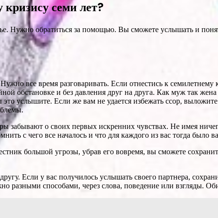
 кризису семи лет?
мье. Нужно обратиться за помощью. Вы сможете услышать и поня
 Нужно все время разговаривать. Если отнестись к семилетнему 
ной обстановке и без давления друг на друга. Как муж так жен
 вы это услышите. Если же вам не удается избежать ссор, выложит
облемы.
пары забывают о своих первых искренних чувствах. Не имея ни
мнить с чего все началось и что для каждого из вас тогда было в
естник большой угрозы, убрав его вовремя, вы сможете сохрани
другу. Если у вас получилось услышать своего партнера, сохра
но разными способами, через слова, поведение или взгляды. Оби