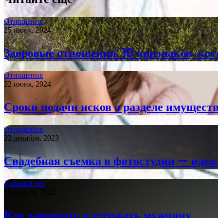
Отношения
25 июня, 2024
Здоровые отношения: 10 признаков, ко
Отношения
22 июня, 2024
Сроки подачи исков о разделе имуществ
Отношения
22 декабря, 2023
Свадебная съемка в фотостудии — иде
Лишний вес
19 апреля, 2022
Как завоевать и удержать мужчину