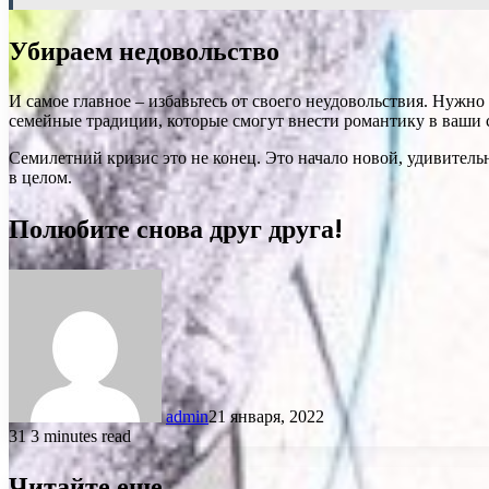
Убираем недовольство
И самое главное – избавьтесь от своего неудовольствия. Нуж
семейные традиции, которые смогут внести романтику в ваши
Семилетний кризис это не конец. Это начало новой, удивитель
в целом.
Полюбите снова друг друга!
admin
21 января, 2022
31
3 minutes read
Читайте еще