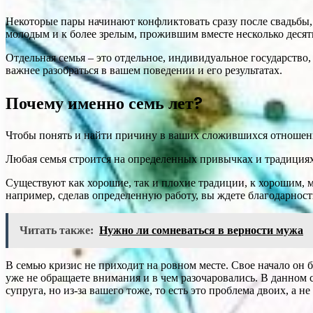
Некоторые пары начинают конфликтовать сразу после свадьбы,
молодым и к более зрелым, прожившим вместе несколько десятк
Отдельная семья – это отдельное, индивидуальное государство
важнее разобраться в вашем поведении и его результатах.
Почему именно семь лет?
Чтобы понять и найти причину в ваших сложившихся отношени
Любая семья строится на определенных привычках и традициях
Существуют как хорошие, так и плохие традиции, к хорошим, м
например, сделав определенную работу, вы ждете благодарности
Читать также:
Нужно ли сомневаться в верности мужа
В семью кризис не приходит на ровном месте. Свое начало он 
уже не обращаете внимания и в чем разочаровались. В данном 
супруга, но из-за вашего тоже, то есть это проблема двоих, а не