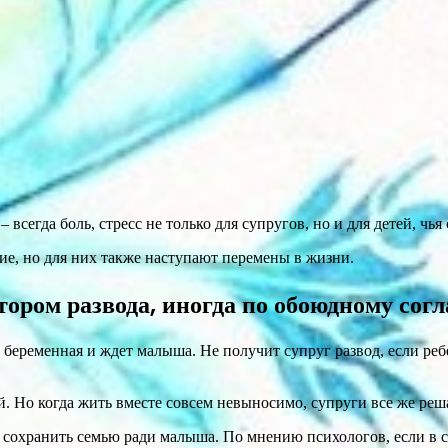
– всегда боль, стресс не только для супругов, но и для детей, чья
ие, но для них также наступают перемены в жизни.
ором развода, иногда по обоюдному согл
на беременная и ждет малыша. Не получит супруг развод, если ре
й. Но когда жить вместе совсем невыносимо, супруги все же реш
 сохранить семью ради малыша. По мнению психологов, если в с