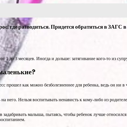
ос: где разводиться. Придется обратиться в ЗАГС в
 1 до 3 месяцев. Иногда и дольше: затягивание кого-то из супру
 маленькие?
сс прошел как можно безболезненнее для ребенка, ведь он ни в
 на него. Нельзя воспитывать ненависть к кому-либо из родител
в задабривать малыша, пытаясь, чтобы ребенок лучше относился 
воспитанием.