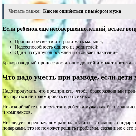
Читать также:
Как не ошибиться с выбором мужа
Если ребенок еще несовершеннолетний, встает вопр
Пропали без вести отец или мать малыша;
Недееспособность одного из родителей;
Один из супругов осужден и отбывает наказание.
Бракоразводный процесс достаточно долгий и может протекать от
Что надо учесть при разводе, если дети
Надо продумать, что предпринять, чтобы бракоразводный проце
постараться не травмировать его психику.
Не оскорбляйте в присутствии ребенка мужа, как бы не злились
и комплексов.
Не следует перед началом развода пытаться с помощью подарко
подарками, это не поможет решить проблемы, связанные с его 