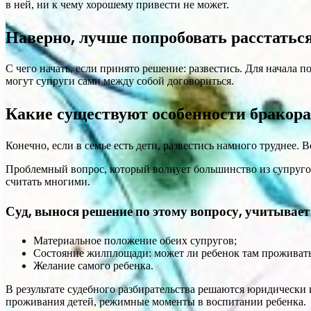
в ней, ни к чему хорошему привести не может.
Наверно, лучше попробовать расстаться
С чего начать, если принято решение: развестись. Для начала п
могут супруги сами между собой договориться.
Какие существуют особенности бракора
Конечно, если в семье есть дети, развестись намного труднее. В
Проблемный вопрос, который волнует большинство из супругов: 
считать многими.
Суд, вынося решение по этому вопросу, учитывае
Материальное положение обеих супругов;
Состояние жилплощади: может ли ребенок там проживать
Желание самого ребенка.
В результате судебного разбирательства решаются юридически 
проживания детей, режимные моменты в воспитании ребенка.