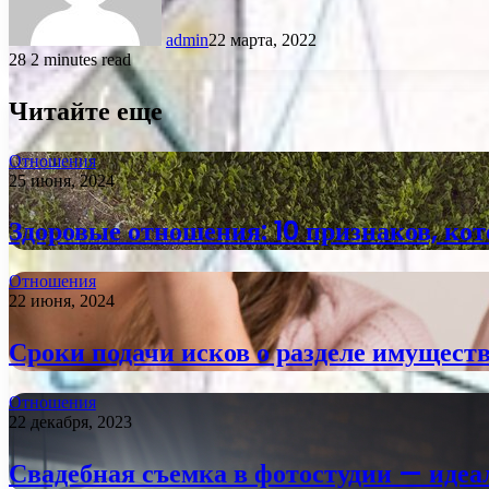
admin
22 марта, 2022
28
2 minutes read
Читайте еще
Отношения
25 июня, 2024
Здоровые отношения: 10 признаков, ко
Отношения
22 июня, 2024
Сроки подачи исков о разделе имуществ
Отношения
22 декабря, 2023
Свадебная съемка в фотостудии — иде