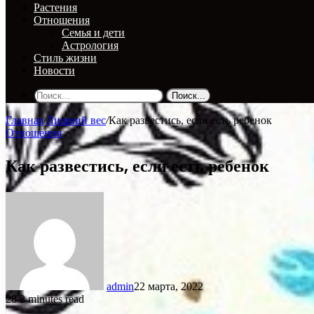
Растения
Отношения
Семья и дети
Астрология
Стиль жизни
Новости
Поиск...
Главная
/
Лишний вес
/
Как развестись, если есть ребенок
Отношения
Как развестись, если есть ребенок
admin
22 марта, 2022
28
2 minutes read