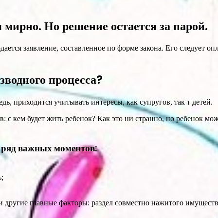
 мирно. Но решение остается за парой.
одается заявление, составленное по форме закона. Его следует оп
зводного процесса?
едь, приходится учитывать интересы, как супругов, так т детей.
с кем будет жить ребенок? Как это ни странно, но ребенок може
т ряд важных моментов:
;
и другие главные факторы: раздел совместно нажитого имущества