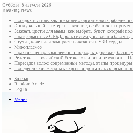
Суббота, 8 августа 2026
Breaking News
Порядок и стиль: как правильно организовать рабочее пр
Эпидуральный катетер: назначение, особенности примене
Заказать цветы для мамы: как выбрать букет, который по
Платформенные СУБД: роль систем управления базами д
Стучит, колет или замирает: показания к УЗИ сердца
Микоплазмоз
Практик-центр: комплексный подход к здоровью, баланс
Релатокс — российский ботокс: отличия и результаты | П
Пересадка волос: современные методы, этапы процедуры
Поведенческие метрики: скрытый двигатель современно
Sidebar
Random Article
Log In
Меню