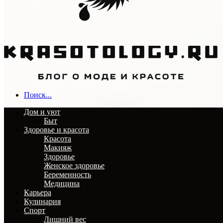
Поиск...
Дом и уют
Быт
Здоровье и красота
Красота
Макияж
Здоровье
Женское здоровье
Беременность
Медицина
Карьера
Кулинария
Спорт
Лишний вес