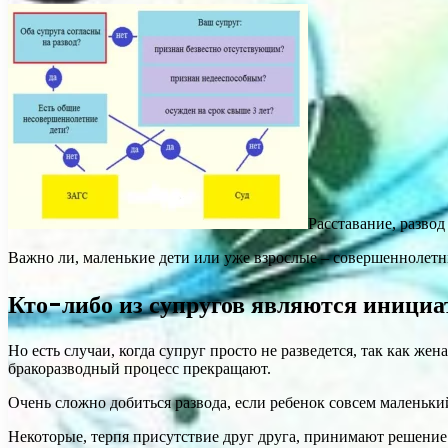
Расставание, развод 
Важно ли, маленькие дети или уже взрослые – совершеннолетн
Кто-либо из супругов являются инициат
Но есть случаи, когда супруг просто не разведется, так как же
бракоразводный процесс прекращают.
Очень сложно добиться развода, если ребенок совсем маленьки
Некоторые, терпя присутствие друг друга, принимают решение