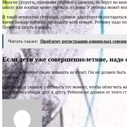
Многие супруги, принимая решение о разводе, не берут во вним
школу или вообще может убежать из дома. У ребенка может во
В такой непростой ситуации, главное для супругов постараться
время больше времени проводите всей семьей. Ребенку надо пос
Появятся злость и обиды.
Читать также:
Проблему регистрации однополых союзов
Если дети уже совершеннолетние, надо с
Однако, о ребенке также забывать не стоит. Он не должен быть
ребенка.
При разводе главное учитывать тот момент, чтобы облегчить жи
вас остались обиды друг к другу. Ребенок не должен от этого 