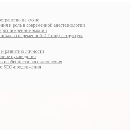
остранство на кухне
ния и роль в современной анестезиологии
дарит искренние эмоции
анных в современной ИТ-инфраструктуре
у и развитию личности
олное руководство
 и особенности восстановления
го SEO-продвижения