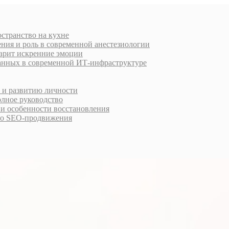
остранство на кухне
ния и роль в современной анестезиологии
дарит искренние эмоции
анных в современной ИТ-инфраструктуре
у и развитию личности
олное руководство
 и особенности восстановления
го SEO-продвижения