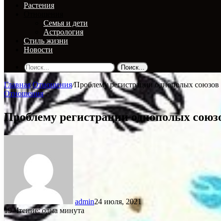
Растения
Отношения
Семья и дети
Астрология
Стиль жизни
Новости
Поиск...
Главная
/
Отношения
/
Проблему регистрации однополых союзов 
Отношения
Проблему регистрации однополых союз
admin
24 июля, 2021
19
Чтение: одна минута