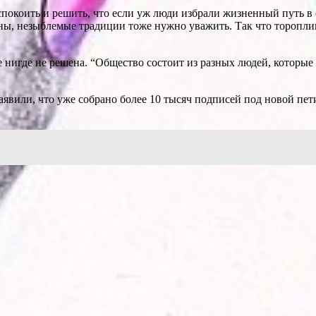
окоить и решить, что если уж люди избрали жизненный путь в
ны, незыблемые традиции тоже нужно уважить. Так что торопливо
е нигде не решена. “Общество состоит из разных людей, которы
явили, что уже собрано более 10 тысяч подписей под новой пе