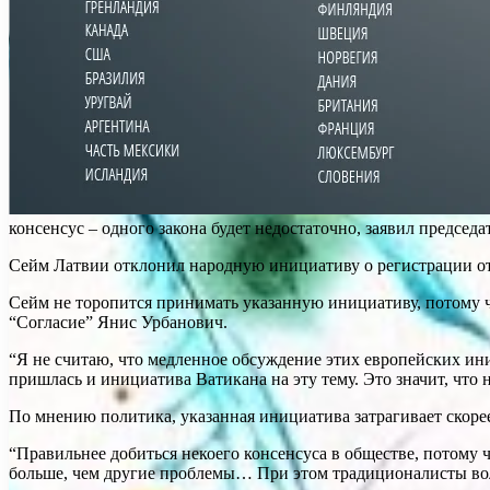
консенсус – одного закона будет недостаточно, заявил председ
Сейм Латвии отклонил народную инициативу о регистрации отн
Сейм не торопится принимать указанную инициативу, потому чт
“Согласие” Янис Урбанович.
“Я не считаю, что медленное обсуждение этих европейских ини
пришлась и инициатива Ватикана на эту тему. Это значит, что 
По мнению политика, указанная инициатива затрагивает скоре
“Правильнее добиться некоего консенсуса в обществе, потому 
больше, чем другие проблемы… При этом традиционалисты вол