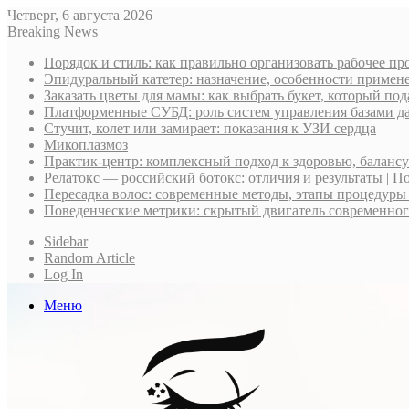
Четверг, 6 августа 2026
Breaking News
Порядок и стиль: как правильно организовать рабочее пр
Эпидуральный катетер: назначение, особенности примене
Заказать цветы для мамы: как выбрать букет, который по
Платформенные СУБД: роль систем управления базами д
Стучит, колет или замирает: показания к УЗИ сердца
Микоплазмоз
Практик-центр: комплексный подход к здоровью, баланс
Релатокс — российский ботокс: отличия и результаты | П
Пересадка волос: современные методы, этапы процедуры
Поведенческие метрики: скрытый двигатель современно
Sidebar
Random Article
Log In
Меню