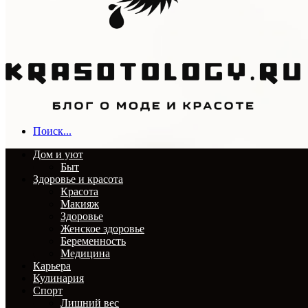
Поиск...
Дом и уют
Быт
Здоровье и красота
Красота
Макияж
Здоровье
Женское здоровье
Беременность
Медицина
Карьера
Кулинария
Спорт
Лишний вес