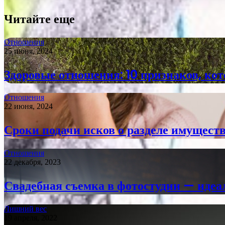
Читайте еще
Отношения
25 июня, 2024
Здоровые отношения: 10 признаков, ко
Отношения
22 июня, 2024
Сроки подачи исков о разделе имуществ
Отношения
22 декабря, 2023
Свадебная съемка в фотостудии — иде
Лишний вес
19 апреля, 2022