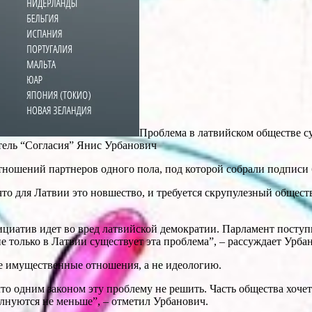
Проблема в латвийском обществе су
атель “Согласия” Янис Урбанович
ошений партнеров одного пола, под которой собрали подписи б
о для Латвии это новшество, и требуется скрупулезный обществ
циатив идет во вред латвийской демократии. Парламент поступи
не только в Латвии существует эта проблема”, – рассуждает Урба
е имущественные отношения, а не идеологию.
что одним законом эту проблему не решить. Часть общества хоче
нуются не меньше”, – отметил Урбанович.