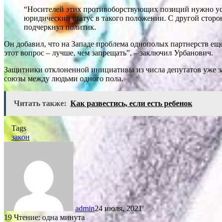
“Носителей этих противоборствующих позиций нужно усп
юридический статус в такого положении. С другой сторо
подчеркнул политик.
Он добавил, что на Западе проблема однополых партнерств ещ
этот вопрос – лучше, чем запрещать”, – заключил Урбанович.
Защитники отклоненной инициативы из числа депутатов уже за
союзы между людьми одного пола.
Читать также:
Как развестись, если есть ребенок
Tags
закон
admin
24 июля, 2021
19
Чтение: одна минута